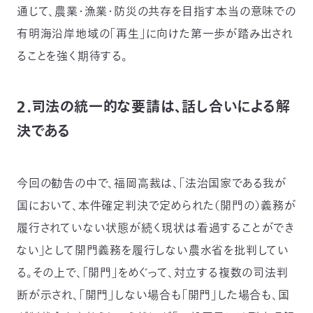
03-
通じて、農業・漁業・防災の共存を目指す本当の意味での
3553-
有明海沿岸地域の「再生」に向けた第一歩が踏み出され
4101（代
表）
ることを強く期待する。
FAX：
03-
3553-
２．司法の統一的な要請は、話し合いによる解
0139
決である
閉じる
今回の勧告の中で、福岡高裁は、「法治国家である我が
国において、本件確定判決で定められた（開門の）義務が
履行されていない状態が続く現状は看過することができ
ない」として開門義務を履行しない農水省を批判してい
る。その上で、「開門」をめぐって、対立する複数の司法判
断が示され、「開門」しない場合も「開門」した場合も、国