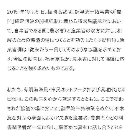
〒
2015 年10 月5 日、福岡高裁は、諫早湾干拓事業の「開
104-
0033
門」確定判決の間接強制に関わる請求異議訴訟におい
東
て、当事者である国（農水省）と漁業者の双方に対し、和
京
都
解のための協議の場につくことを勧告した（→資料１）。漁
中
業者側は、従来から一貫してそのような協議を求めてお
央
区
り、今回の勧告は、福岡高裁が、農水省に対して協議に応
新
川
じることを強く求めたものである。
1-
16-
10
私たち、有明海漁民・市民ネットワークおよび環境ＮＧＯ4
ミ
団体は、この勧告を心から歓迎するとともに、ここで提起
ト
ヨ
された協議の場において、諫早湾干拓事業をめぐり、不本
ビ
ル
意な対立の構図におかれてきた漁業者、農業者などの利
2F
害関係者が一堂に会し、率直かつ真剣に話し合うことを
TEL：