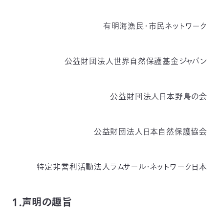
つ
プ
ラ
よ
有明海漁民・市民ネットワーク
地
イ
く
図・
バ
資
あ
ア
シ
い
料
る
ク
ー
室
ご
セ
ポ
質
ス
リ
問
公益財団法人世界自然保護基金ジャパン
シ
て
ー
)
Instagram
Youtube
公
益
公益財団法人日本野鳥の会
財
団
法
人
日
公益財団法人日本自然保護協会
本
自
然
保
護
特定非営利活動法人ラムサール・ネットワーク日本
協
会
The
Nature
Conservation
１．声明の趣旨
Society
of
Japan(NACS-
J)