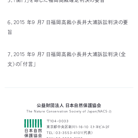
５．「開門」を命じた福岡高裁確定判決の要旨
６．2015 年9 月7 日福岡高裁小長井大浦訴訟判決の要
旨
７．2015 年9 月7 日福岡高裁小長井大浦訴訟判決（全
文）の「付言」
公益財団法人 日本自然保護協会
The Nature Conservation Society of Japan(NACS-J)
〒104-0033
東京都中央区新川1-16-10 ミトヨビル2F
TEL：03-3553-4101（代表）