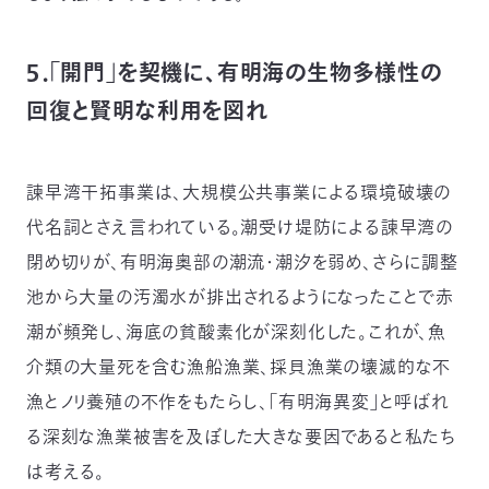
５．「開門」を契機に、有明海の生物多様性の
回復と賢明な利用を図れ
諫早湾干拓事業は、大規模公共事業による環境破壊の
代名詞とさえ言われている。潮受け堤防による諫早湾の
閉め切りが、有明海奥部の潮流・潮汐を弱め、さらに調整
池から大量の汚濁水が排出されるようになったことで赤
潮が頻発し、海底の貧酸素化が深刻化した。これが、魚
介類の大量死を含む漁船漁業、採貝漁業の壊滅的な不
漁とノリ養殖の不作をもたらし、「有明海異変」と呼ばれ
る深刻な漁業被害を及ぼした大きな要因であると私たち
は考える。