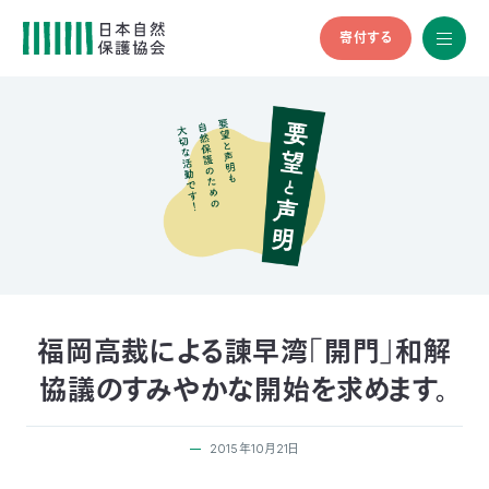
寄付する
All
menu
全メニュ
ー
メ
お
デ
問
ィ
い
nglish
ア
合
の
わ
方
せ
へ
会
員
の
福岡高裁による諫早湾「開門」和解
方
協議のすみやかな開始を求めます。
へ
2015年10月21日
寄