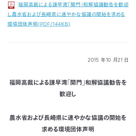
福岡高裁による諫早湾「開門」和解協議勧告を歓迎
付
日
し農水省および長崎県に速やかな協議の開始を求める
で
本
活
環境団体声明(PDF/144KB)
活
自
動
自
動
然
紹
然
支
2015 年10 月21 日
を
保
介
観
援
企
支
福岡高裁による諫早湾「開門」和解協議勧告を
護
察
の
業
更
歓迎し
え
協
指
方
連
新
る
会
導
法
携
情
農水省および長崎県に速やかな協議の開始を
求める環境団体声明
に
員
報