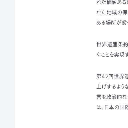
れた価値ある
寄
ト
員
付
情
限
れた地域の保
報
定
ある場所が劣
知
コ
ろ
ン
更
う、
新
テ
情
自
ン
報
世界遺産条約
然
ツ
会
の
各
ぐことを実現
員
こ
種
の
と
お
方
へ
要
手
お
第42回世界
望・
続
問
声
き
い
上げするよう
合
明
（登
わ
団
録
言を政治的な
せ
体
情
か
報
は、日本の国
ら
メディアの方へ
変
資料室
地図・アクセス
よくあるご質問
の
更
プライバシーポリシー
English
お
等）