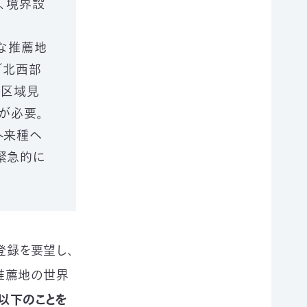
、境界設
さな推薦地
／北西部
の区域見
が必要。
外来種へ
緊急的に
登録を要望し、
推薦地の世界
以下のことを