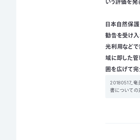
いう評価を発
イヌワ
日本自
法制
然保
シ保
然保護
度へ
護
全
協会の
の働き
日本
歴史
日本自然保護
かけ
サシバ
版ネイ
の保
地図・
各地
チャー
勧告を受け入
全
アクセ
の自
ポジテ
ス
光利用などで
然保
ィブア
赤谷
護問
プロー
プロジ
採用情
域に即した
題へ
チ
ェクト
報
の対
囲を広げて完
国際
ユネス
応
連携
コエコ
2018051
自然
／
パーク
書についての声
観察
IUCN
の推
指導
日本
進
員の
委員
みな
養成
会
かみ
すべ
日本自
ネイチ
てのこ
然保
ャーポ
どもに
護大
ジティ