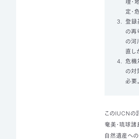
理・
申
の
買
定・
ご
取
寄
寄
込
登録
付
付）
の再
寄
遺
の河
付
言
金
によ
直し
控
るご
危機
除
寄
に
付
の対
つ
（遺
必要
い
贈）
て
生
褒
前
章
寄
制
付
このIUCN
度
に
に
つ
奄美・琉球諸
つ
い
自然遺産への
い
て