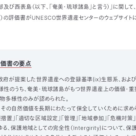
及び西表島（以下、「奄美・琉球諸島」と言う）」に関して、
）の評価書がUNESCO世界遺産センターのウェブサイト
評価書の要点
政府が提案した世界遺産への登録基準(ix)生態系、および、
様性のうち、奄美・琉球諸島がもつ世界遺産上の価値・重
)生物多様性のみが認められた。
、その自然価値を長期にわたって保全していくために求め
護措置」「適切な区域設定」「管理」「地域参加」「危機対策」
る、保護地域としての完全性（Intergirity)について、