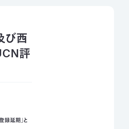
及び西
UCN評
登録延期」と