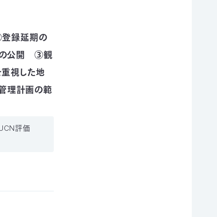
①登録延期の
スの公開 ③観
を重視した地
管理計画の範
UCN評価