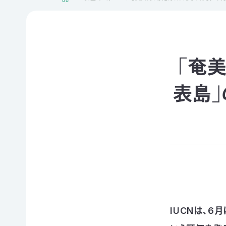
日本自
活動紹介TOP
然保
護協
会につ
陸の
自然
ジェク
いて
保護
を！
ト
「奄
TOP
区を
ネイチ
モニタ
つくる
ュア・
リング
表島」
豊か
フィー
サイト
な海を
リング
1000
ミッシ
未来
里地
ョン・ビ
四国
につ
調査
ジョン
のツキ
なぐ
ノワグ
里山
組織概
気候
マ保
の生
要
変動
全
物多
事業報
対策と
様性
草原
告書・
自然
を守る
のチョ
事業計
保護
ウ保
ライフ
画書・
の両
IUCNは、
全
スタイ
財務
立
ルと自