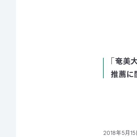
賞
ブプロ
自然
支援の
企業
観察
方法
連携
指導
TOP
TOP
員
「奄美
TOP
推薦に
サ
そ
寄付
ポ
の
（継
ー
他
続・
自然観
タ
の
都
察指導
ー
ご
度）
員講習
会
寄
会につ
連
員
付
いて
携・
に
の
協働
自然観
な
方
察指導
る
法
「事
2018年5
員への