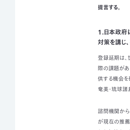
て
提言する。
相
会
続
員
財
制
産
１．日本政府
度
（遺
に
産）
対策を講じ
つ
か
い
ら
て
の
登録延期は、
活
ご
動
際の課題があ
寄
レ
付
供する機会を
ポ
お
ー
奄美・琉球諸
香
ト
典・
全
供
国
花
の
諮問機関から
代
イ
によ
が現在の推薦
ベ
るご
ン
会