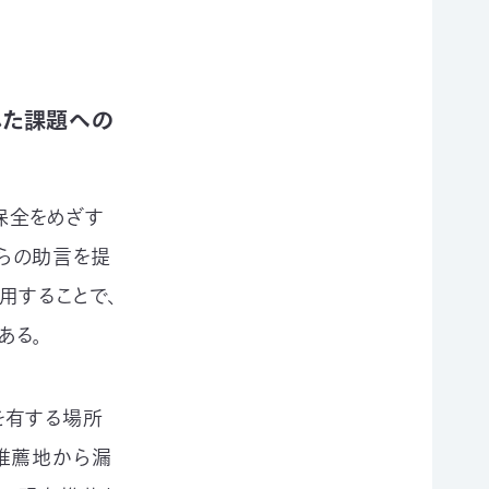
した課題への
保全をめざす
らの助言を提
用することで、
ある。
を有する場所
推薦地から漏