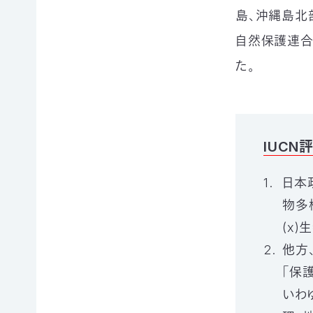
例紹
今
自
サポー
島、沖縄島北部
介ブ
回
然
ト情報
ック」
の
保
自然保護連合
ダウ
講師一
み
護
ンロ
た。
覧
の
に
ード
支
つ
講師依
援
な
企業
頼・研
が
連携
修依頼
る
事例
お
紹介
IUCN
講
買
企業
い
の方
日本
習
物
への
物多
遺
お
お知
会
贈・
宝
らせ
(x
相
エ
（セミ
他方
続
イド
ナー
一
財
（不
等）
「保
産
用
覧・
いわゆ
か
品
ら
の