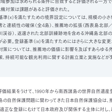
地域参加は求められる条件に合致すると評価される一方で
危機対策は課題があると評価された。
基準(x)を満たすための境界設定については、規模の小
考と連続性の確保（全４島）、推薦地の拡張（西表島北部
川渓谷）、返還された北部訓練跡地を含める沖縄島北部
が必要。登録基準（ix)を満たすためにはさらに大きな変更
対策については、推薦地の価値に影響を及ぼすあらゆる
策、持続可能な観光利用に関する計画立案と実施などが
。
の評価結果をうけて、1990年から南西諸島の世界自然遺産
島の自然保護問題に関わってきた日本自然保護協会は、
適正な登録にむけて日本政府及び関係する主体に対し、