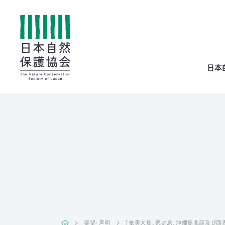
All
日本
menu
全メニュー
寄
付
要望・声明
「奄美大島、徳之島、沖縄島北部及び西表