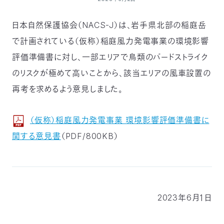
付
日
日本自然保護協会（NACS-J）は、岩手県北部の稲庭岳
で
本
活
で計画されている（仮称）稲庭風力発電事業の環境影響
評価準備書に対し、一部エリアで鳥類のバードストライク
活
自
動
自
のリスクが極めて高いことから、該当エリアの風車設置の
動
然
紹
然
支
再考を求めるよう意見しました。
を
保
介
観
援
企
（仮称）稲庭風力発電事業 環境影響評価準備書に
支
関する意見書
（PDF/800KB）
護
察
の
業
更
え
協
指
方
連
新
る
会
導
法
携
情
2023年6月１日
に
員
報