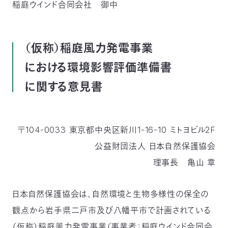
稲庭ウインド合同会社 御中
つ
プ
ラ
よ
地
イ
く
図・
バ
資
あ
ア
シ
い
料
る
ク
ー
（仮称）稲庭風力発電事業
室
ご
セ
ポ
質
ス
リ
問
シ
て
における環境影響評価準備書
ー
)
Instagram
Youtube
に関する意見書
公
益
財
団
法
人
〒104-0033 東京都中央区新川1-16-10
ミトヨビル2F
日
本
公益財団法人 日本自然保護協会
自
然
理事長 亀山 章
保
護
協
会
日本自然保護協会は、自然環境と生物多様性の保全の
The
Nature
Conservation
観点から岩手県二戸市及び八幡平市で計画されている
Society
of
Japan(NACS-
（仮称）稲庭風力発電事業（事業者：稲庭ウインド合同会
J)