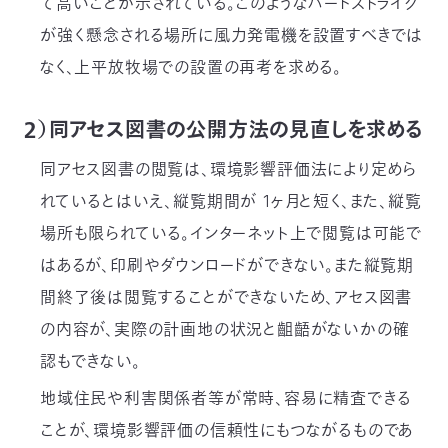
て高いことが示されている。このようなバードストライク
03-
が強く懸念される場所に風力発電機を設置すべきでは
3553-
4101（代
なく、上平放牧場での設置の再考を求める。
表）
FAX：
03-
２）同アセス図書の公開方法の見直しを求める
3553-
0139
同アセス図書の閲覧は、環境影響評価法により定めら
れているとはいえ、縦覧期間が 1ヶ月と短く、また、縦覧
閉じる
場所も限られている。インターネット上で閲覧は可能で
はあるが、印刷やダウンロードができない。また縦覧期
間終了後は閲覧することができないため、アセス図書
の内容が、実際の計画地の状況と齟齬がないかの確
認もできない。
地域住民や利害関係者等が常時、容易に精査できる
ことが、環境影響評価の信頼性にもつながるものであ