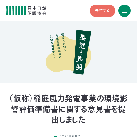
寄付する
All
menu
全メニュ
ー
メ
お
デ
問
ィ
い
nglish
ア
合
の
わ
方
せ
へ
会
員
の
（仮称）稲庭風力発電事業の環境影
方
響評価準備書に関する意見書を提
へ
出しました
寄
2023年6月2日