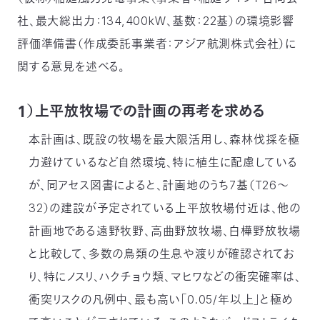
〒
社、最大総出力：134,400kW、基数：22基）の環境影響
104-
評価準備書（作成委託事業者：アジア航測株式会社）に
0033
東
関する意見を述べる。
京
都
中
１）上平放牧場での計画の再考を求める
央
区
本計画は、既設の牧場を最大限活用し、森林伐採を極
新
力避けているなど自然環境、特に植生に配慮している
川
1-
が、同アセス図書によると、計画地のうち7基（T26～
16-
32）の建設が予定されている上平放牧場付近は、他の
10
ミ
計画地である遠野牧野、高曲野放牧場、白樺野放牧場
ト
と比較して、多数の鳥類の生息や渡りが確認されてお
ヨ
ビ
り、特にノスリ、ハクチョウ類、マヒワなどの衝突確率は、
ル
衝突リスクの凡例中、最も高い「0.05/年以上」と極め
2F
TEL：