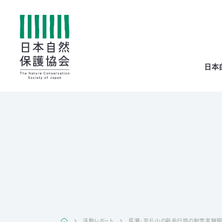
All
日本
menu
全メニュー
寄
付
活動レポート
尾瀬・至仏山の新歩行路の耐雪実験