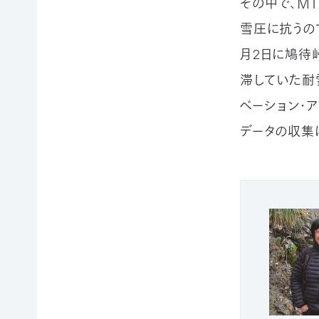
その中で、Ｍ
例紹
今
自
サポー
介ブ
回
然
雪圧に抗うの
ト情報
ック」
の
保
ダウ
講師一
月2日に鳩待
み
護
ンロ
覧
の
に
ード
滞していた耐
支
つ
講師依
援
な
企業
ベーション・
頼・研
が
連携
修依頼
る
データの収集
事例
お
紹介
講
買
企業
い
の方
習
物
への
遺
お
お知
会
贈・
宝
らせ
相
エ
（セミ
続
イド
ナー
一
財
（不
等）
産
用
覧・
か
品
ら
の