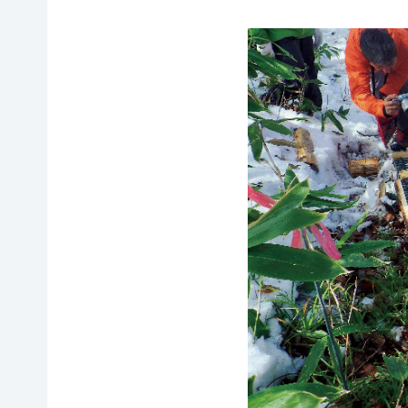
イヌワ
日本自
法制
然保
シ保
然保護
度へ
護
全
協会の
の働き
日本
歴史
かけ
サシバ
版ネイ
の保
地図・
各地
チャー
全
アクセ
の自
ポジテ
ス
然保
ィブア
赤谷
護問
プロー
プロジ
採用情
題へ
チ
ェクト
報
の対
国際
ユネス
応
連携
コエコ
自然
／
パーク
観察
IUCN
の推
指導
日本
進
員の
委員
みな
養成
会
かみ
すべ
日本自
ネイチ
てのこ
然保
ャーポ
どもに
護大
ジティ