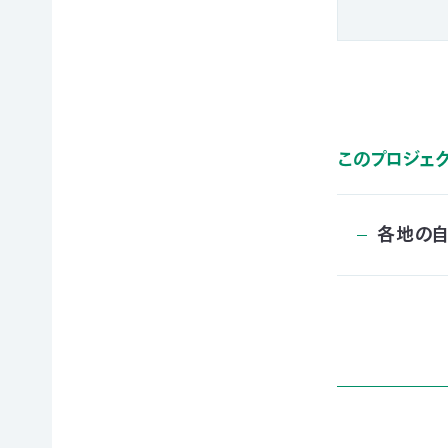
申
の
買
ご
取
寄
寄
込
付
付）
寄
遺
付
言
金
によ
このプロジェ
控
るご
除
寄
に
付
各地の
つ
（遺
い
贈）
て
生
褒
前
章
寄
制
付
度
に
に
つ
つ
い
い
て