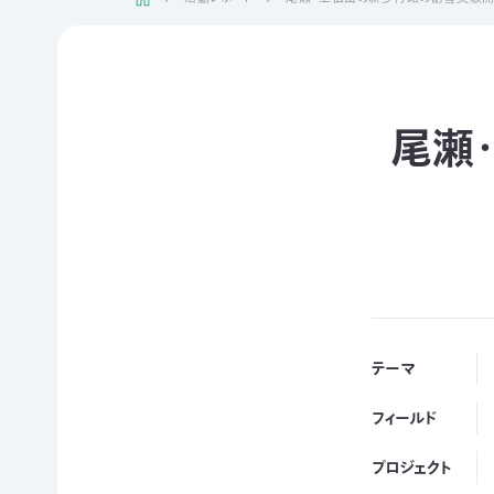
日本自
活動紹介TOP
然保
護協
会につ
陸の
自然
ジェク
いて
保護
を！
ト
尾瀬
TOP
区を
ネイチ
モニタ
つくる
ュア・
リング
豊か
フィー
サイト
な海を
リング
1000
ミッシ
未来
里地
ョン・ビ
四国
につ
調査
ジョン
のツキ
なぐ
ノワグ
里山
組織概
気候
マ保
の生
要
変動
全
物多
テーマ
事業報
対策と
様性
草原
告書・
自然
を守る
のチョ
フィールド
事業計
保護
ウ保
ライフ
画書・
の両
全
スタイ
財務
プロジェクト
立
ルと自