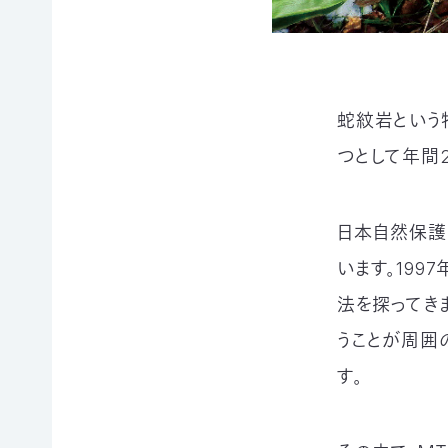
賞
ブプロ
自然
支援の
企業
蛇紋岩という
観察
方法
連携
つとして年間
指導
TOP
TOP
員
TOP
日本自然保護
サ
そ
寄付
ポ
の
（継
います。19
ー
他
続・
自然観
タ
の
都
法を探ってき
察指導
ー
ご
度）
員講習
うことが周囲
会
寄
会につ
連
員
付
いて
す。
携・
に
の
協働
自然観
な
方
察指導
る
法
「事
員への