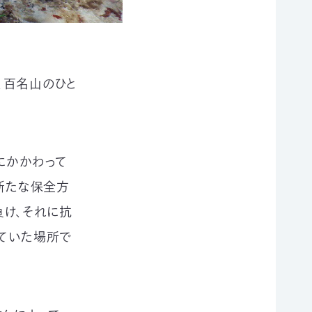
、百名山のひと
にかかわって
、新たな保全方
け、それに抗
っていた場所で