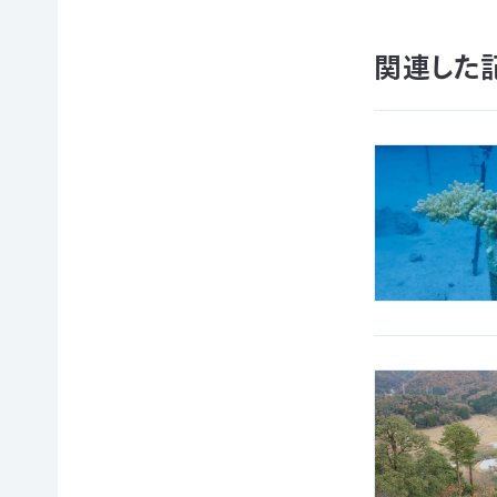
て
相
会
続
関連した
員
財
制
産
度
（遺
に
産）
つ
か
い
ら
て
の
活
ご
動
寄
レ
付
ポ
お
ー
香
ト
典・
全
供
国
花
の
代
イ
によ
ベ
るご
ン
会