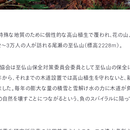
特殊な地質のために個性的な高山植生で覆われ、花の山
2～3万人の人が訪れる尾瀬の至仏山（標高2228m）。
協会は至仏山保全対策委員会委員として至仏山の保全
97年から、それまでの木道設置では高山植生を守れないと
ました。毎年の膨大な量の積雪と雪解け水の力に木道が負
の自然を壊すことにつながるという、負のスパイラルに陥