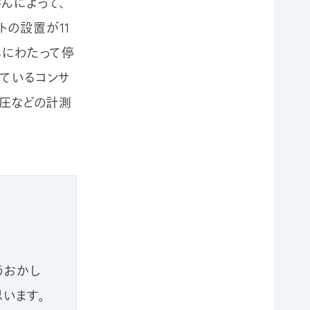
んによって、
の設置が11
年にわたって停
れているコンサ
雪圧などの計測
うおかし
います。