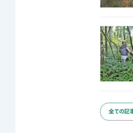
寄
ト
員
付
情
限
報
定
知
コ
ろ
ン
更
う、
新
テ
情
自
ン
報
然
ツ
会
の
各
員
こ
種
の
と
お
方
へ
要
手
お
望・
続
問
声
き
い
合
明
（登
わ
団
録
せ
体
情
か
報
全ての記
ら
メディアの方へ
変
資料室
地図・アクセス
よくあるご質問
の
更
プライバシーポリシー
English
お
等）