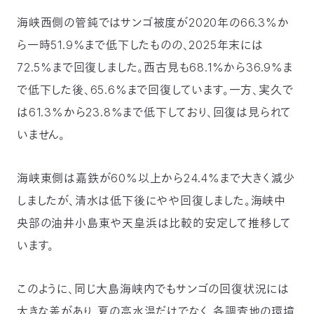
〒
海峡西側の管鈍ではサンゴ被度が2020年の66.3%か
104-
0033
ら一時51.9%まで低下したものの、2025年末には
東
72.5%まで回復しました。西古見も68.1%から36.9%ま
京
都
で低下した後、65.6%まで回復しています。一方、実久で
中
は61.3%から23.8%まで低下しており、回復は見られて
央
区
いません。
新
川
1-
海峡東側は嘉鉄が60%以上から24.4%まで大きく減少
16-
しましたが、清水は低下後にやや回復しました。海峡中
10
ミ
央部の油井小島東や天皇浜は比較的安定して推移して
ト
います。
ヨ
ビ
ル
このように、同じ大島海峡内でもサンゴの回復状況には
2F
TEL：
大きな差があり、夏の高水温だけでなく、各調査地の環境