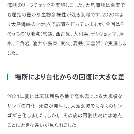
海峡のリーフチェックを実施しました。大島海峡は奄美で
つ
プ
ラ
よ
も屈指の豊かな生物多様性が残る海域です。2020年よ
地
イ
く
図・
バ
資
あ
ア
シ
い
り大島海峡の14地点で調査を行っていますが、今回はそ
料
る
ク
ー
室
ご
セ
ポ
質
のうちの10地点（管鈍、西古見、大和浜、デリキョンマ、清
ス
リ
問
シ
て
ー
)
Instagram
Youtube
水、三角岩、油井小島東、実久、嘉鉄、天皇浜）で実施しま
した。
公
益
財
団
法
人
場所により白化からの回復に大きな差
日
本
自
然
2024年夏には琉球列島各地で高水温による大規模な
保
護
協
サンゴの白化・死滅が発生し、大島海峡でも多くのサン
会
ゴが白化しました。しかし、その後の回復状況には地点
The
Nature
Conservation
Society
ごとに大きな違いが見られました。
of
Japan(NACS-
J)