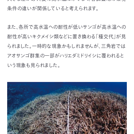
03-
条件の違いが関係していると考えられます。
3553-
4101（代
表）
また、各所で高水温への耐性が低いサンゴが高水温への
FAX：
03-
耐性が高いキクメイシ類などに置き換わる「種交代」が見
3553-
られました。一時的な現象かもしれませんが、三角岩では
0139
アオサンゴ群集の一部がハリエダミドリイシに覆われると
閉じる
いう現象も見られました。