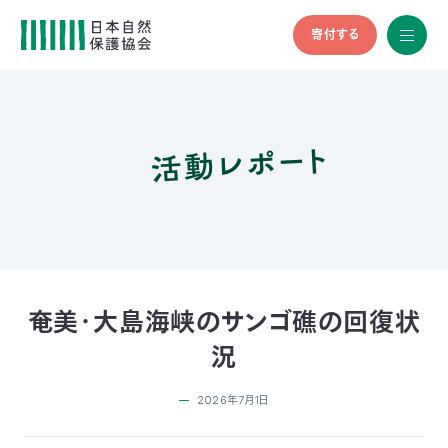
寄付する
All
menu
全メニュ
ー
活動レポート
メ
お
デ
問
ィ
い
nglish
ア
合
の
わ
方
せ
へ
会
員
の
奄美・大島海峡のサンゴ礁の回復状
方
況
へ
2026年7月1日
寄