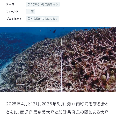
付
テーマ
なくなりそうな自然を守る
日
フィールド
海
で
本
活
プロジェクト
豊かな海を未来につなぐ
活
自
動
自
動
然
紹
然
支
を
保
介
観
援
企
支
護
察
の
業
更
え
協
指
方
連
新
2026年5月嘉鉄の調査地。サンゴがあるように見えるが、すべて死んでいる
る
会
導
法
携
情
2025年4月と12月、2026年5月に瀬戸内町海を守る会と
に
員
報
ともに、鹿児島県奄美大島と加計呂麻島の間にある大島