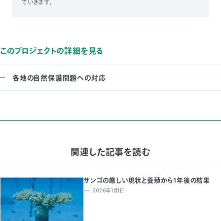
ていきます。
03-
3553-
4101（代
表）
FAX：
このプロジェクトの詳細を見る
03-
3553-
各地の自然保護問題への対応
0139
閉じる
関連した記事を読む
サンゴの厳しい現状と養殖から1年後の結果
2026年1月1日