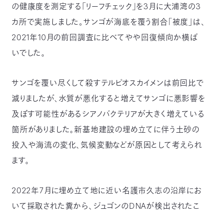
の健康度を測定する「リーフチェック」を3月に大浦湾の3
つ
プ
ラ
カ所で実施しました。サンゴが海底を覆う割合「被度」は、
よ
地
イ
く
図・
バ
資
あ
2021年10月の前回調査に比べてやや回復傾向か横ば
ア
シ
い
料
る
ク
ー
室
ご
セ
ポ
質
いでした。
ス
リ
問
シ
て
ー
)
Instagram
Youtube
サンゴを覆い尽くして殺すテルピオスカイメンは前回比で
公
益
減りましたが、水質が悪化すると増えてサンゴに悪影響を
財
団
及ぼす可能性があるシアノバクテリアが大きく増えている
法
人
日
箇所がありました。新基地建設の埋め立てに伴う土砂の
本
自
投入や海流の変化、気候変動などが原因として考えられ
然
保
ます。
護
協
会
The
2022年7月に埋め立て地に近い名護市久志の沿岸にお
Nature
Conservation
Society
いて採取された糞から、ジュゴンのDNAが検出されたこ
of
Japan(NACS-
J)