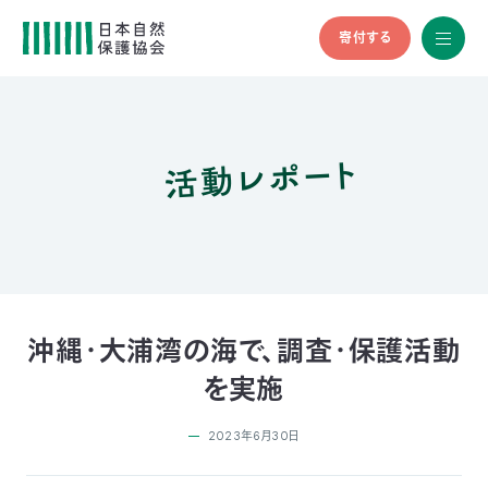
寄付する
All
menu
全メニュ
ー
活動レポート
メ
お
デ
問
ィ
い
nglish
ア
合
の
わ
方
せ
へ
会
員
の
沖縄・大浦湾の海で、調査・保護活動
方
を実施
へ
2023年6月30日
寄