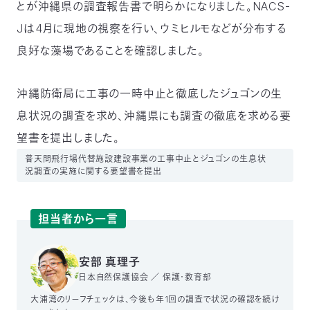
とが沖縄県の調査報告書で明らかになりました。NACS-
〒
Jは4月に現地の視察を行い、ウミヒルモなどが分布する
104-
0033
良好な藻場であることを確認しました。
東
京
都
沖縄防衛局に工事の一時中止と徹底したジュゴンの生
中
息状況の調査を求め、沖縄県にも調査の徹底を求める要
央
区
望書を提出しました。
新
川
普天間飛行場代替施設建設事業の工事中止とジュゴンの生息状
況調査の実施に関する要望書を提出
1-
16-
10
ミ
担当者から一言
ト
ヨ
安部 真理子
ビ
ル
日本自然保護協会 ／ 保護・教育部
2F
大浦湾のリーフチェックは、今後も年1回の調査で状況の確認を続け
TEL：