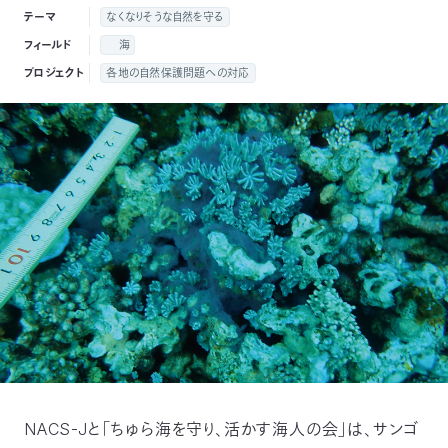
付
テーマ
なくなりそうな自然を守る
日
フィールド
海
で
本
活
プロジェクト
各地の自然保護問題への対応
活
自
動
自
動
然
紹
然
支
を
保
介
観
援
企
支
護
察
の
業
更
え
協
指
方
連
新
る
会
導
法
携
情
に
員
NACS-Jと「ちゅら海を守り、活かす海人の会」は、サンゴ
報