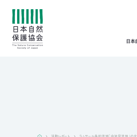
All
日本
menu
全メニュー
寄
付
活動レポート
ラムサール条約湿地「中池見湿地」の