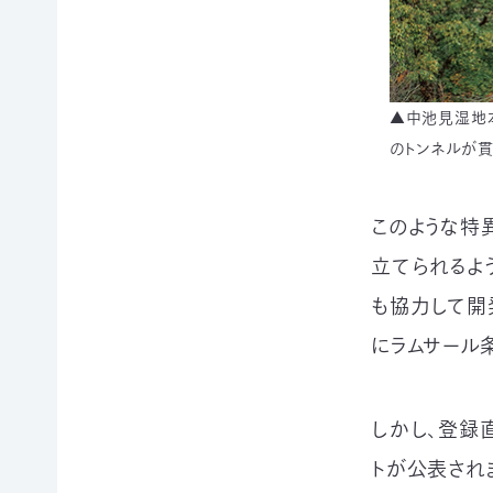
申
の
買
ご
取
寄
寄
込
付
付）
▲中池見湿地
寄
遺
のトンネルが貫
付
言
金
によ
控
るご
除
寄
このような特
に
付
つ
立てられるよ
（遺
い
贈）
も協力して開
て
生
にラムサール
褒
前
章
寄
制
付
度
に
しかし、登録
に
つ
つ
い
トが公表され
い
て