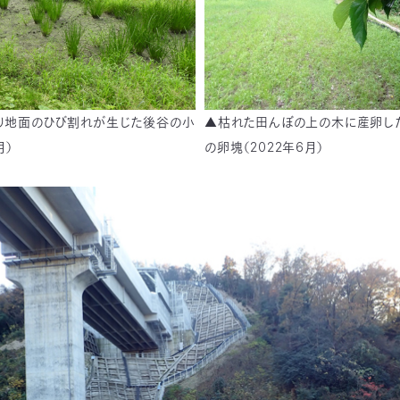
り地面のひび割れが生じた後谷の小
▲枯れた田んぼの上の木に産卵し
月）
の卵塊（2022年6月）