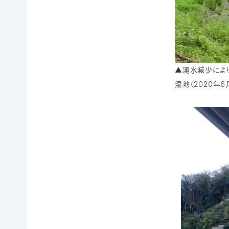
寄
ト
員
付
情
限
報
定
知
コ
ろ
ン
更
う、
新
テ
▲湧水減少によ
情
自
ン
報
然
ツ
湿地（2020年6
会
の
各
員
こ
種
の
と
お
方
へ
要
手
お
望・
続
問
声
き
い
合
明
（登
わ
団
録
せ
体
情
か
報
ら
メディアの方へ
変
資料室
地図・アクセス
よくあるご質問
の
更
プライバシーポリシー
English
お
等）