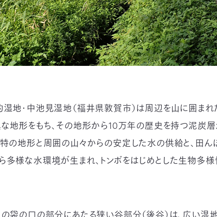
約湿地・中池見湿地（福井県敦賀市）は周辺を山に囲まれ
異な地形をもち、その地形から10万年の歴史を持つ泥炭
独特の地形と周囲の山々からの安定した水の供給と、田ん
ら多様な水環境が生まれ、トンボをはじめとした生物多
」の袋の口の部分にあたる狭い谷部分（後谷）は、広い湿