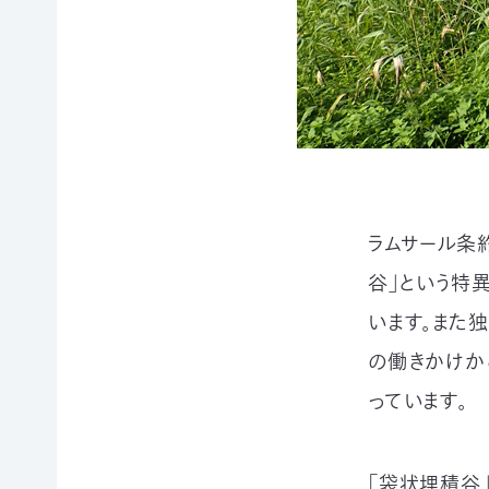
賞
ブプロ
自然
支援の
企業
観察
方法
連携
指導
TOP
TOP
員
TOP
ラムサール条
サ
そ
寄付
⾕」という特
ポ
の
（継
ー
他
続・
自然観
います。また
タ
の
都
察指導
ー
ご
度）
員講習
の働きかけか
会
寄
会につ
連
員
付
っています。
いて
携・
に
の
協働
自然観
な
方
察指導
る
法
「事
「袋状埋積⾕
員への