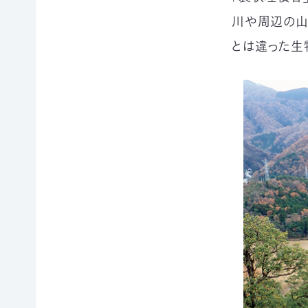
例紹
今
自
サポー
介ブ
川や周辺の⼭
回
然
ト情報
ック」
の
保
とは違った⽣
ダウ
講師一
み
護
ンロ
覧
の
に
ード
支
つ
講師依
援
な
企業
頼・研
が
連携
修依頼
る
事例
お
紹介
講
買
企業
い
の方
習
物
への
遺
お
お知
会
贈・
宝
らせ
相
エ
（セミ
続
イド
ナー
一
財
（不
等）
産
用
覧・
か
品
ら
の