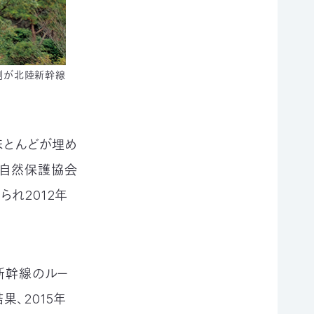
側が北陸新幹線
ほとんどが埋め
本自然保護協会
れ2012年
新幹線のルー
、2015年