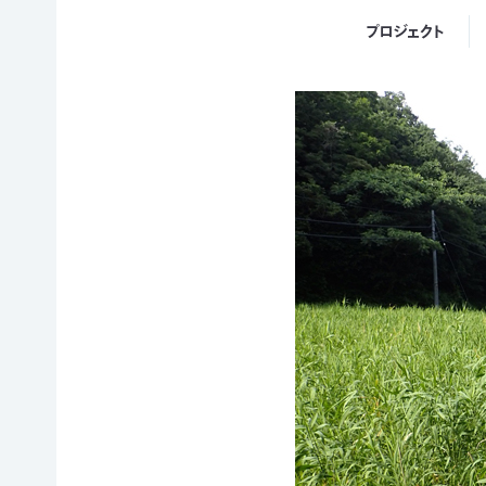
イヌワ
日本自
法制
然保
シ保
然保護
プロジェクト
度へ
護
全
協会の
の働き
日本
歴史
かけ
サシバ
版ネイ
の保
地図・
各地
チャー
全
アクセ
の自
ポジテ
ス
然保
ィブア
赤谷
護問
プロー
プロジ
採用情
題へ
チ
ェクト
報
の対
国際
ユネス
応
連携
コエコ
自然
／
パーク
観察
IUCN
の推
指導
日本
進
員の
委員
みな
養成
会
かみ
すべ
日本自
ネイチ
てのこ
然保
ャーポ
どもに
護大
ジティ