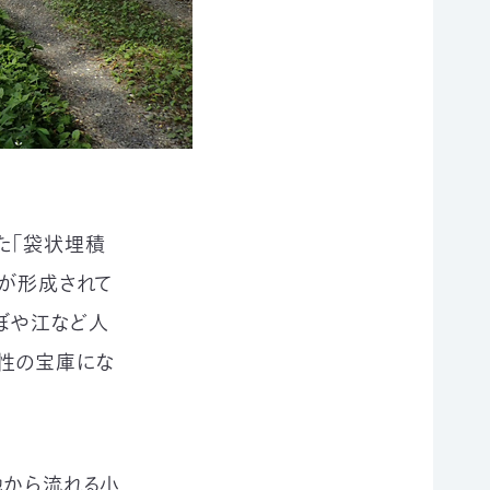
た「袋状埋積
層が形成されて
ぼや江など人
様性の宝庫にな
地から流れる小