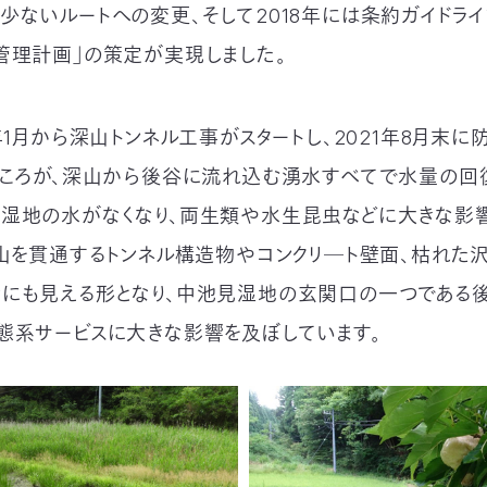
少ないルートへの変更、そして2018年には条約ガイドラ
管理計画」の策定が実現しました。
年1月から深山トンネル工事がスタートし、2021年8月末
ところが、深山から後⾕に流れ込む湧⽔すべてで⽔量の回
湿地の水がなくなり、両生類や水生昆虫などに大きな影
深山を貫通するトンネル構造物やコンクリ―ト壁面、枯れた
にも⾒える形となり、中池見湿地の玄関口の一つである
態系サービスに⼤きな影響を及ぼしています。