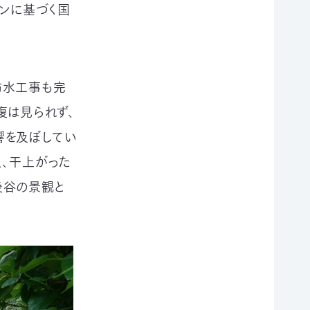
インに基づく国
に防水工事も完
復は⾒られず、
響を及ぼしてい
沢、⼲上がった
後谷の景観と