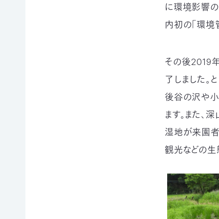
に環境影響の
て
相
会
続
内初の「環境
員
財
制
産
度
（遺
その後2019
に
産）
つ
か
了しました。
い
ら
て
の
後谷の沢や小
活
ご
ます。また、
動
寄
レ
付
湿地が来園者
ポ
お
ー
観光などの⽣
香
ト
典・
全
供
国
花
の
代
イ
によ
ベ
るご
ン
会