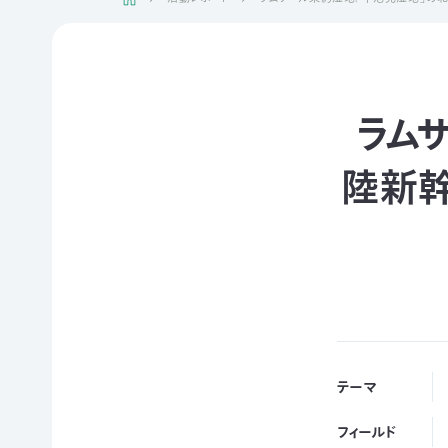
日本自
活動紹介TOP
然保
護協
会につ
陸の
自然
ジェク
いて
保護
を！
ト
ラム
TOP
区を
ネイチ
モニタ
つくる
ュア・
リング
陸新
豊か
フィー
サイト
な海を
リング
1000
ミッシ
未来
里地
ョン・ビ
四国
につ
調査
ジョン
のツキ
なぐ
ノワグ
里山
組織概
気候
マ保
の生
要
変動
全
物多
事業報
対策と
様性
草原
告書・
自然
を守る
のチョ
事業計
保護
テーマ
ウ保
ライフ
画書・
の両
全
スタイ
財務
立
フィールド
ルと自