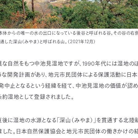
本体からの唯一の水の出口になっている後谷と呼ばれる谷。その谷の右
通した深山（みやま）と呼ばれる山。（2021年12月）
異な自然をもつ中池見湿地ですが、1990年代には湿地の
うな開発計画があり、地元市民団体による保護活動に日
発中止となるという経緯を経て、中池見湿地の価値が認めら
条約湿地として登録されました。
直後に湿地の水源となる「深山（みやま）」を貫通する北陸
ました。日本自然保護協会と地元市民団体の働きかけの結果