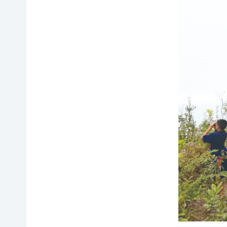
て
相
会
続
員
財
制
産
度
（遺
に
産）
つ
か
い
ら
て
の
活
ご
動
寄
レ
付
ポ
お
ー
香
ト
典・
全
供
国
花
の
代
イ
によ
ベ
るご
ン
会