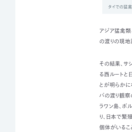
寄
ト
員
タイでの猛
付
情
限
報
定
知
コ
ろ
ン
アジア猛禽類
更
う、
新
テ
情
の渡りの現地
自
ン
報
然
ツ
会
の
各
員
こ
種
その結果、サ
の
と
お
方
へ
要
手
る西ルートと
お
望・
続
問
とが明らかに
声
き
い
合
明
（登
バの渡り観察
わ
団
録
せ
体
情
ラワン島、ボ
か
報
ら
り、日本で繁
メディアの方へ
変
資料室
地図・アクセス
よくあるご質問
の
更
プライバシーポリシー
English
個体がいるこ
お
等）