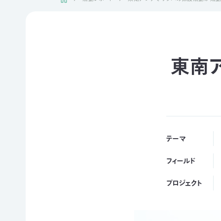
日本自
活動紹介TOP
然保
護協
会につ
陸の
自然
ジェク
いて
保護
を！
ト
東南
TOP
区を
ネイチ
モニタ
つくる
ュア・
リング
豊か
フィー
サイト
な海を
リング
1000
ミッシ
未来
里地
ョン・ビ
四国
につ
調査
ジョン
のツキ
なぐ
テーマ
ノワグ
里山
組織概
気候
マ保
の生
要
変動
全
物多
フィールド
事業報
対策と
様性
草原
告書・
自然
を守る
プロジェクト
のチョ
事業計
保護
ウ保
ライフ
画書・
の両
全
スタイ
財務
立
ルと自