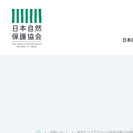
All
日本
menu
全メニュー
寄
付
活動レポート
東南アジアでサシバの保護活動が始動