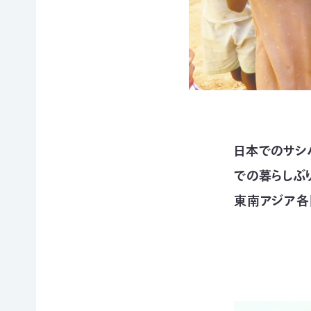
賞
ブプロ
自然
支援の
企業
観察
方法
連携
指導
TOP
TOP
員
TOP
日本でのサシ
サ
そ
寄付
での暮らしぶ
ポ
の
（継
ー
他
続・
自然観
東南アジア各
タ
の
都
察指導
ー
ご
度）
員講習
会
寄
会につ
連
員
付
いて
携・
に
の
協働
自然観
な
方
察指導
る
法
「事
員への