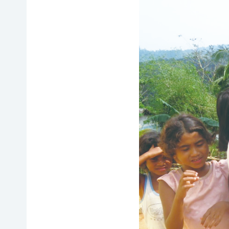
イヌワ
日本自
法制
然保
シ保
然保護
度へ
護
全
協会の
の働き
日本
歴史
かけ
サシバ
版ネイ
の保
地図・
各地
チャー
全
アクセ
の自
ポジテ
ス
然保
ィブア
赤谷
護問
プロー
プロジ
採用情
題へ
チ
ェクト
報
の対
国際
ユネス
応
連携
コエコ
自然
／
パーク
観察
IUCN
の推
指導
日本
進
員の
委員
みな
養成
会
かみ
すべ
日本自
ネイチ
てのこ
然保
ャーポ
どもに
護大
ジティ