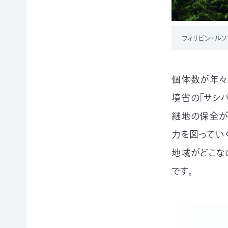
申
の
買
ご
取
寄
寄
込
フィリピン・ル
付
付）
寄
遺
付
言
個体数が年々
金
によ
控
るご
境省の「サシ
除
寄
に
付
継地の保全が
つ
（遺
い
贈）
力を図ってい
て
生
地域がどこな
褒
前
です。
章
寄
制
付
度
に
に
つ
つ
い
い
て