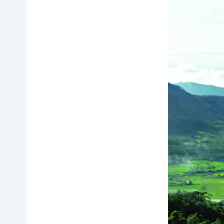
例紹
今
自
サポー
介ブ
回
然
ト情報
ック」
の
保
ダウ
講師一
み
護
ンロ
覧
の
に
ード
支
つ
講師依
援
な
企業
頼・研
が
連携
修依頼
る
事例
お
紹介
講
買
企業
い
の方
習
物
への
遺
お
お知
会
贈・
宝
らせ
相
エ
（セミ
続
イド
ナー
一
財
（不
等）
産
用
覧・
か
品
ら
の