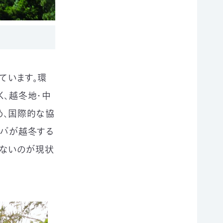
ています。環
く、越冬地・中
め、国際的な協
シバが越冬する
いないのが現状