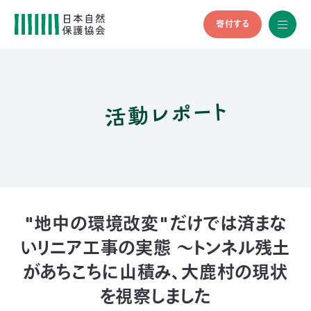
寄付する
All
menu
全メニュ
ー
活動レポート
メ
お
デ
問
ィ
い
nglish
ア
合
の
わ
方
せ
へ
会
員
の
"地中の環境改変"だけでは済まな
方
いリニア工事の実態 〜トンネル残土
へ
があちこちに山積み、大鹿村の現状
寄
を視察しました