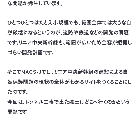
な問題が発生しています。
つ
プ
ラ
よ
地
イ
く
図・
バ
資
あ
ひとつひとつはたとえ小規模でも、範囲全体では大きな自
ア
シ
い
料
る
ク
ー
室
ご
セ
ポ
然破壊になるというのが、道路や鉄道などの開発の問題
質
ス
リ
問
シ
て
です。リニア中央新幹線も、範囲が広いため全容が把握し
ー
)
Instagram
Youtube
づらい開発計画です。
公
益
財
団
そこでNACS-Jでは、リニア中央新幹線の建設による自
法
人
然保護問題の現状の全体がわかるサイトをつくることにし
日
本
たのです。
自
然
保
今回は、トンネル工事で出た残土はどこへ行くのかという
護
協
問題です。
会
The
Nature
Conservation
Society
of
Japan(NACS-
J)