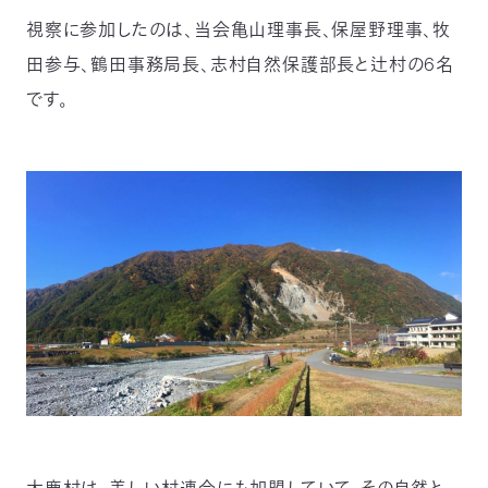
03-
視察に参加したのは、当会亀山理事長、保屋野理事、牧
3553-
4101（代
田参与、鶴田事務局長、志村自然保護部長と辻村の6名
表）
です。
FAX：
03-
3553-
0139
閉じる
大鹿村は、美しい村連合にも加盟していて、その自然と