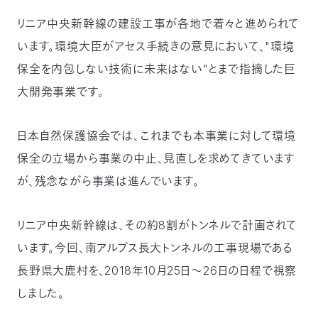
〒
リニア中央新幹線の建設工事が各地で着々と進められて
104-
0033
います。環境大臣がアセス手続きの意見において、"環境
東
保全を内包しない技術に未来はない"とまで指摘した巨
京
都
大開発事業です。
中
央
区
日本自然保護協会では、これまでも本事業に対して環境
新
保全の立場から事業の中止、見直しを求めてきています
川
1-
が、残念ながら事業は進んでいます。
16-
10
ミ
リニア中央新幹線は、その約8割がトンネルで計画されて
ト
います。今回、南アルプス長大トンネルの工事現場である
ヨ
ビ
長野県大鹿村を、2018年10月25日～26日の日程で視察
ル
しました。
2F
TEL：