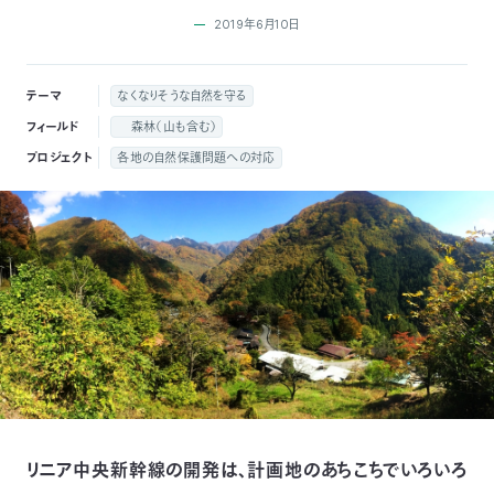
付
2019年6月10日
日
で
本
活
テーマ
なくなりそうな自然を守る
フィールド
森林（山も含む）
活
自
動
自
プロジェクト
各地の自然保護問題への対応
動
然
紹
然
支
を
保
介
観
援
企
支
護
察
の
業
更
え
協
指
方
連
新
る
会
導
法
携
情
リニア中央新幹線の開発は、計画地のあちこちでいろいろ
に
員
報