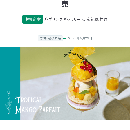
売
付
日
連携企業
ザ・プリンスギャラリー 東京紀尾井町
で
本
活
活
自
動
自
2026年5月29日
寄付・連携商品
動
然
紹
然
支
を
保
介
観
援
企
支
護
察
の
業
更
え
協
指
方
連
新
る
会
導
法
携
情
に
員
報