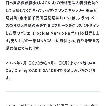
日本自然保護協会（NACS-J）の活動を法人特別会員と
つ
プ
ラ
して支援してくださっているザ・プリンスギャラリー 東京紀
よ
地
イ
く
図・
バ
資
あ
尾井町（東京都千代田区紀尾井町1-2）は、プラントベー
ア
シ
い
料
る
ク
ー
室
ご
セ
ポ
質
スの食材と自然の恵みで育つフルーツをグラスにデザイン
ス
リ
問
シ
て
ー
)
Instagram
した夏のパフェ「Tropical Mango Parfait」を販売しま
Youtube
す。売り上げの一部はNACS-Jに寄付され、自然を守る活
公
益
動に役立てられます。
財
団
法
人
2026年7月1日（水）から8月31日（月）まで36階のAll-
日
本
自
Day Dining OASIS GARDENでお楽しみいただけま
然
保
す。
護
協
会
The
Nature
Conservation
Society
of
Japan(NACS-
J)