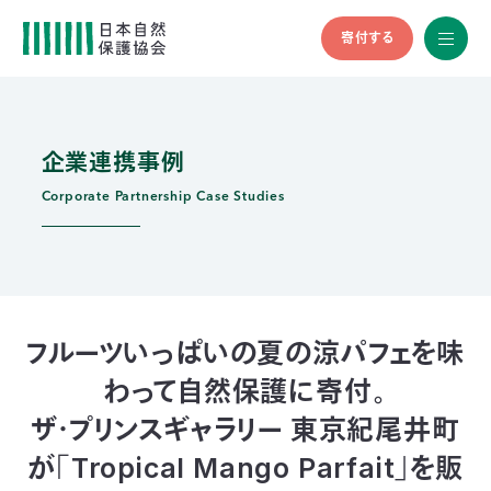
寄付する
All
menu
全メニュ
ー
企業連携事例
メ
お
デ
問
ィ
い
Corporate Partnership Case Studies
nglish
ア
合
の
わ
方
せ
へ
会
員
の
フルーツいっぱいの夏の涼パフェを味
方
わって自然保護に寄付。
へ
ザ・プリンスギャラリー 東京紀尾井町
寄
が「Tropical Mango Parfait」を販