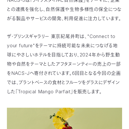
NACS-Jは「ライフスタイルと自然保護」をテーマに、企業
〒
との連携を強化し、自然保護や生物多様性の保全につな
104-
0033
がる製品やサービスの開発、利用促進に注力しています。
東
京
ザ・プリンスギャラリー 東京紀尾井町は、"Connect to
都
中
your future"をテーマに持続可能な未来につなげる地
央
区
球にやさしいホテルを目指しており、2024年から野生動
新
物や自然をテーマとしたアフタヌーンティーの売上の一部
川
1-
をNACS-Jへ寄付されています。6回目となる今回の企画
16-
では、プラントベースの食材とフルーツをグラスにデザイン
10
ミ
した「Tropical Mango Parfait」を販売します。
ト
ヨ
ビ
ル
2F
TEL：