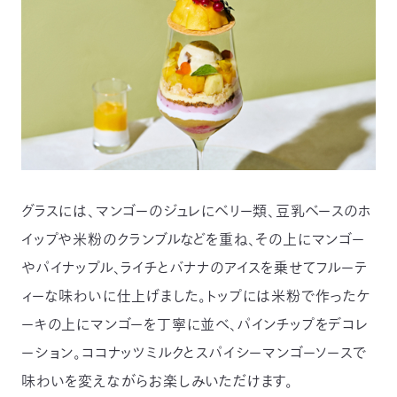
03-
3553-
4101（代
表）
FAX：
03-
3553-
0139
閉じる
グラスには、マンゴーのジュレにベリー類、豆乳ベースのホ
イップや米粉のクランブルなどを重ね、その上にマンゴー
やパイナップル、ライチとバナナのアイスを乗せてフルーテ
ィーな味わいに仕上げました。トップには米粉で作ったケ
ーキの上にマンゴーを丁寧に並べ、パインチップをデコレ
ーション。ココナッツミルクとスパイシーマンゴーソースで
味わいを変えながらお楽しみいただけます。