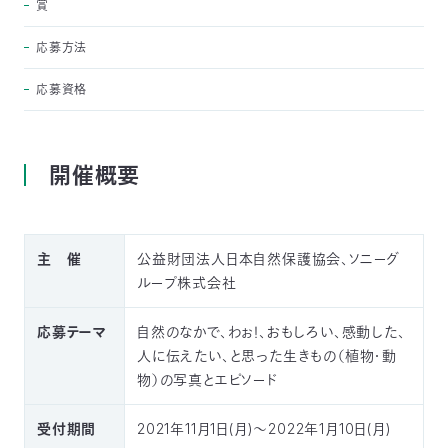
賞
03-
3553-
応募方法
4101（代
表）
応募資格
FAX：
03-
3553-
0139
開催概要
閉じる
主 催
公益財団法人日本自然保護協会、ソニーグ
ループ株式会社
応募テーマ
自然のなかで、わぉ！、おもしろい、感動した、
人に伝えたい、と思った生きもの（植物・動
物）の写真とエピソード
受付期間
2021年11月1日(月)～2022年1月10日(月)