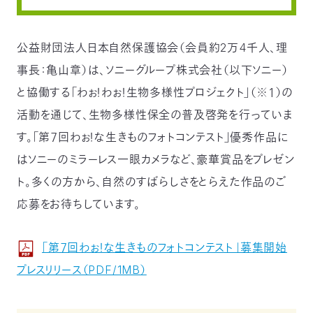
つ
プ
ラ
よ
地
イ
く
図・
バ
公益財団法人日本自然保護協会（会員約2万4千人、理
資
あ
ア
シ
い
料
る
ク
ー
室
ご
事長：亀山章）は、ソニーグループ株式会社（以下ソニー）
セ
ポ
質
ス
リ
問
シ
て
と協働する「わぉ！わぉ！生物多様性プロジェクト」（※１）の
ー
)
Instagram
Youtube
活動を通じて、生物多様性保全の普及啓発を行っていま
公
す。「第７回わぉ！な生きものフォトコンテスト」優秀作品に
益
財
団
はソニーのミラーレス一眼カメラなど、豪華賞品をプレゼン
法
人
ト。多くの方から、自然のすばらしさをとらえた作品のご
日
本
応募をお待ちしています。
自
然
保
護
協
「第７回わぉ！な生きものフォトコンテスト」募集開始
会
プレスリリース（PDF/1MB）
The
Nature
Conservation
Society
of
Japan(NACS-
J)