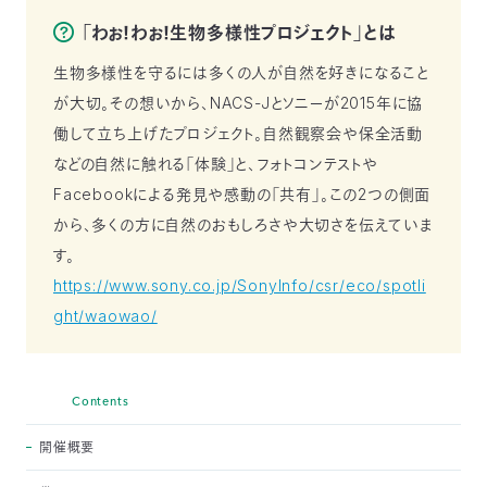
〒
「わぉ！わぉ！生物多様性プロジェクト」とは
104-
0033
生物多様性を守るには多くの人が自然を好きになること
東
が大切。その想いから、NACS-Jとソニーが2015年に協
京
働して立ち上げたプロジェクト。自然観察会や保全活動
都
中
などの自然に触れる「体験」と、フォトコンテストや
央
Facebookによる発見や感動の「共有」。この2つの側面
区
から、多くの方に自然のおもしろさや大切さを伝えていま
新
川
す。
1-
https://www.sony.co.jp/SonyInfo/csr/eco/spotli
16-
ght/waowao/
10
ミ
ト
ヨ
Contents
ビ
ル
開催概要
2F
TEL：