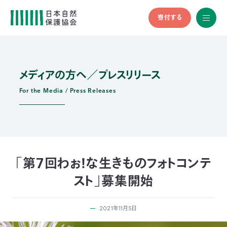
寄付する
All
menu
全メニュ
ー
メディアの方へ／プレスリリース
メ
お
デ
問
ィ
い
For the Media / Press Releases
nglish
ア
合
の
わ
方
せ
へ
会
員
の
「第７回わぉ！な生きものフォトコンテ
方
スト」募集開始
へ
2021年11月5日
寄