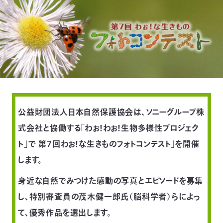
付
日
で
本
活
活
自
動
自
動
然
紹
然
支
を
公益財団法人日本自然保護協会は、ソニーグループ株
保
介
観
援
企
式会社と協働する「わぉ！わぉ！生物多様性プロジェク
支
護
察
の
業
更
ト」で 第7回わぉ！な生きものフォトコンテスト」を開催
え
します。
協
指
方
連
新
身近な自然でみつけた感動の写真とエピソードを募集
る
会
導
法
携
情
し、特別審査員の茂木健一郎氏（脳科学者）らによっ
に
員
て、優秀作品を選出します。
報