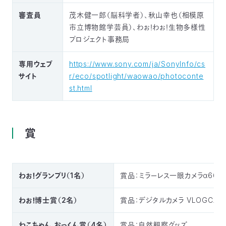
審査員
茂木健一郎（脳科学者）、秋山幸也（相模原
市立博物館学芸員）、わぉ！わぉ！生物多様性
プロジェクト事務局
専用ウェブ
https://www.sony.com/ja/SonyInfo/cs
サイト
r/eco/spotlight/waowao/photoconte
st.html
賞
わぉ！グランプリ（1名）
賞品：ミラーレス一眼カメラα6600(
わぉ！博士賞（2名）
賞品：デジタルカメラ VLOGCAM
わこちゃん おっくん賞（4名）
賞品：自然観察グッズ