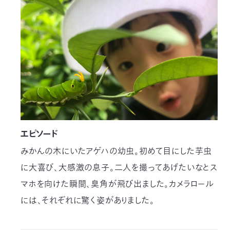
03-
3553-
4101（代
表）
FAX：
03-
3553-
0139
閉じる
エピソード
みかんの木にいたアゲハの幼虫。初めて目にした芋虫
に大喜び、大感激の息子。二人を撮ってあげたいなとス
マホを向けた瞬間、臭角が飛び出ました。カメラロール
には、それぞれに驚く姿がありました。