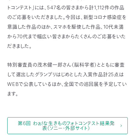
トコンテスト」には、547名の皆さまから計1,112件の作品
つ
プ
ラ
よ
地
イ
のご応募をいただきました。今回は、新型コロナ感染症を
く
図・
バ
資
あ
ア
シ
い
料
る
意識した作品のほか、スマホを駆使した作品、10代未満
ク
ー
室
ご
セ
ポ
質
ス
リ
問
から70代まで幅広い皆さまからたくさんのご応募をいた
シ
て
ー
)
Instagram
Youtube
だきました。
公
益
財
特別審査員の茂木健一郎さん（脳科学者）とともに審査
団
法
して選出したグランプリはじめとした入賞作品計25点は
人
日
WEBで公表しているほか、全国での巡回展を予定してい
本
自
然
ます。
保
護
協
会
The
Nature
Conservation
第6回 わぉ！な生きものフォトコンテスト結果発
Society
表（ソニー・外部サイト）
of
Japan(NACS-
J)