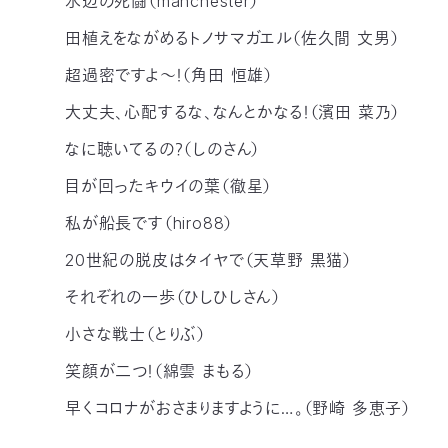
水辺の死闘（manchester）
田植えをながめるトノサマガエル（佐久間 文男）
超過密ですよ～！（角田 恒雄）
大丈夫、心配するな、なんとかなる！（濱田 菜乃）
なに聴いてるの？（しのさん）
目が回ったキウイの葉（徹星）
私が船長です（hiro88）
20世紀の脱皮はタイヤで（天草野 黒猫）
それぞれの一歩（ひしひしさん）
小さな戦士（とりぶ）
笑顔が二つ！（綿雲 まもる）
早くコロナがおさまりますように…。（野崎 多恵子）