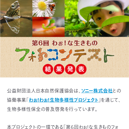
付
日
で
本
活
活
自
動
自
動
然
紹
然
支
を
保
介
観
援
企
支
護
察
の
業
更
公益財団法人日本自然保護協会は、
ソニー株式会社
との
え
協
指
方
連
新
協働事業「
わぉ！わぉ！生物多様性プロジェクト
」を通じて、
る
会
導
法
携
生物多様性保全の普及啓発を行っています。
情
に
員
報
本プロジェクトの一環である「第６回わぉ！な生きものフォ