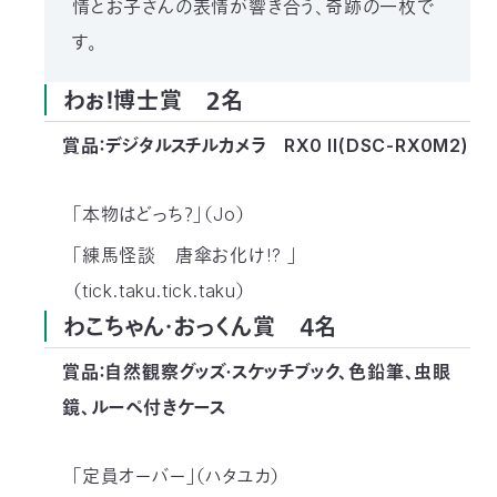
情とお子さんの表情が響き合う、奇跡の一枚で
す。
わぉ！博士賞 ２名
賞品：デジタルスチルカメラ RX0 II(DSC-RX0M2)
「本物はどっち？」（Jo）
「練馬怪談 唐傘お化け!? 」
（tick.taku.tick.taku）
わこちゃん・おっくん賞 ４名
賞品：自然観察グッズ・スケッチブック、色鉛筆、虫眼
鏡、ルーペ付きケース
「定員オーバー」（ハタユカ）