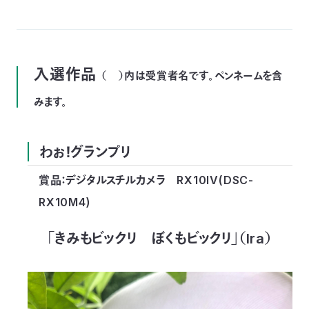
〒
104-
0033
東
入選作品
京
（ ）内は受賞者名です。ペンネームを含
都
みます。
中
央
区
新
わぉ！グランプリ
川
1-
賞品：デジタルスチルカメラ RX10IV(DSC-
16-
RX10M4)
10
ミ
ト
「きみもビックリ ぼくもビックリ」（Ira）
ヨ
ビ
ル
2F
TEL：