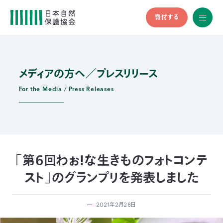
寄付する
All
menu
全メニュ
ー
メディアの方へ／プレスリリース
メ
お
デ
問
ィ
い
For the Media / Press Releases
nglish
ア
合
の
わ
方
せ
へ
会
員
の
「第６回わぉ！な生きものフォトコンテ
方
スト」のグランプリを発表しました
へ
2021年2月26日
寄