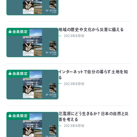
付
日
で
本
活
地域の歴史や文化から災害に備える
活
2023年9月1日
自
動
自
動
然
紹
然
支
を
保
介
観
援
企
インターネットで自分の暮らす土地を知
る
支
護
察
の
業
2023年9月1日
更
え
協
指
方
連
新
る
氾濫原にどう生きるか？ 日本の自然と災
会
導
法
携
情
害を考える
2023年9月1日
に
員
報