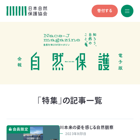
寄付する
All
menu
全メニュ
ー
メ
お
デ
問
ィ
い
nglish
ア
合
の
わ
方
せ
へ
会
員
の
「特集」の記事一覧
方
へ
川本来の姿を感じる自然観察
寄
2023年9月1日