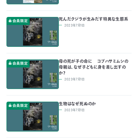
つ
プ
ラ
よ
地
イ
く
死んだクジラが生みだす特異な生態系
図・
バ
資
あ
ア
シ
い
料
る
2023年7月1日
ク
ー
室
ご
セ
ポ
質
ス
リ
問
シ
て
ー
)
Instagram
Youtube
公
益
母の死が子の命に コブハサミムシの
財
母親は、なぜ子どもに身を差し出すの
団
か？
法
人
2023年7月1日
日
本
自
然
保
護
生物はなぜ死ぬのか
協
2023年7月1日
会
The
Nature
Conservation
Society
of
Japan(NACS-
J)