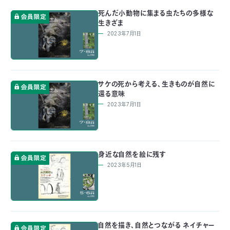
〒
死んだ小動物に集まる虫たちの多様な
104-
生きざま
0033
2023年7月1日
東
京
都
中
サケの死から考える、生きものが自然に
央
還る意味
区
2023年7月1日
新
川
1-
16-
10
身近な自然を絵に残す
ミ
2023年5月1日
ト
ヨ
ビ
ル
2F
自然を描き、自然とつながる ネイチャー
TEL：