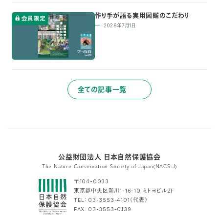
03-
作り手が語る実用図鑑のこだわり
3553-
2026年7月1日
4101（代
表）
FAX：
03-
3553-
0139
全ての記事一覧
閉じる
公益財団法人 日本自然保護協会
The Nature Conservation Society of Japan(NACS-J)
〒104-0033
東京都中央区新川1-16-10 ミトヨビル2F
TEL：03-3553-4101（代表）
FAX：03-3553-0139