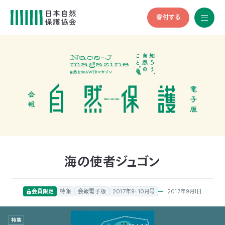
寄付する
All
menu
全メニュ
ー
メ
お
デ
問
ィ
い
nglish
ア
合
の
わ
方
せ
へ
会
員
の
海の使者ジュゴン
方
へ
2017年9月1日
会員限定
特集
会報電子版
2017年9・10月号
寄