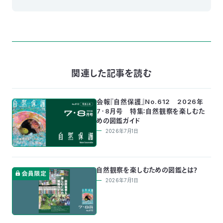
〒
104-
0033
東
京
都
関連した記事を読む
中
央
区
会報『自然保護』No.612 2026年
新
7・8月号 特集：自然観察を楽しむた
川
めの図鑑ガイド
1-
2026年7月1日
16-
10
ミ
ト
自然観察を楽しむための図鑑とは？
ヨ
2026年7月1日
ビ
ル
2F
TEL：