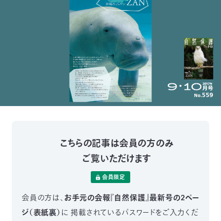
付
日
で
本
活
活
自
動
自
動
然
紹
然
支
を
保
介
観
援
企
支
護
察
の
業
更
こちらの記事は会員の方のみ
え
ご覧いただけます
協
指
方
連
新
会員限定
る
会
導
法
携
情
会員の方は、
お手元の会報『自然保護』最新号の2ペー
に
員
ジ（表紙裏）
に
掲載されているパスワードをご入力くだ
報