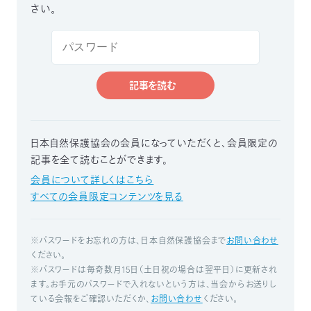
さい。
つ
プ
ラ
よ
地
イ
く
図・
バ
資
あ
ア
シ
い
料
る
ク
ー
室
ご
セ
ポ
質
ス
リ
問
記事を読む
シ
て
ー
)
Instagram
Youtube
公
益
日本自然保護協会の会員になっていただくと、
会員限定の
財
団
記事を全て読むことができます。
法
人
会員について詳しくはこちら
日
本
すべての会員限定コンテンツを見る
自
然
保
護
※パスワードをお忘れの方は、日本自然保護協会まで
お問い合わせ
協
会
ください。
The
※パスワードは毎奇数月15日（土日祝の場合は翌平日）に更新され
Nature
Conservation
ます。お手元のパスワードで入れないという方は、当会からお送りし
Society
of
ている会報をご確認いただくか、
お問い合わせ
ください。
Japan(NACS-
J)