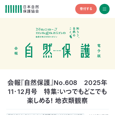
寄付する
All
menu
全メニュ
ー
メ
お
デ
問
ィ
い
nglish
ア
合
の
わ
方
せ
へ
会
員
の
会報『自然保護』No.608 2025年
方
11・12月号 特集：いつでもどこでも
へ
楽しめる！ 地衣類観察
寄