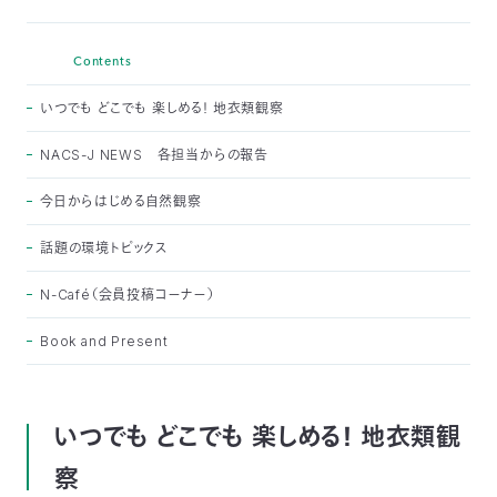
つ
プ
ラ
よ
地
イ
く
Contents
図・
バ
資
あ
ア
シ
い
料
る
ク
ー
室
ご
いつでも どこでも 楽しめる！ 地衣類観察
セ
ポ
質
ス
リ
問
シ
て
ー
)
Instagram
Youtube
NACS-J NEWS 各担当からの報告
公
今日からはじめる自然観察
益
財
団
話題の環境トピックス
法
人
日
N-Café（会員投稿コーナー）
本
自
然
Book and Present
保
護
協
会
The
いつでも どこでも 楽しめる！ 地衣類観
Nature
Conservation
Society
of
察
Japan(NACS-
J)