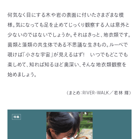
〒
104-
何気なく目にする木や岩の表面に付いたさまざまな模
0033
様。気になっても足を止めてじっくり観察する人は意外と
東
京
少ないのではないでしょうか。それはきっと、地衣類です。
都
菌類と藻類の共生体である不思議な生きもの。ルーペで
中
央
覗けば「小さな宇宙」が見えるはず！ いつでもどこでも
区
楽しめて、知れば知るほど奥深い、そんな地衣類観察を
新
川
始めましょう。
1-
16-
10
（まとめ：RIVER-WALK／若林 輝）
ミ
ト
ヨ
ビ
ル
2F
TEL：