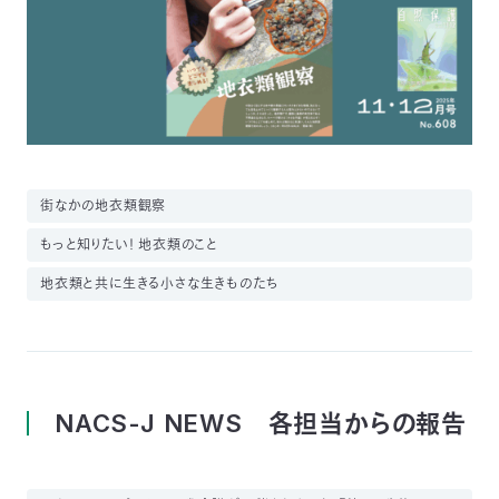
03-
3553-
4101（代
表）
FAX：
03-
3553-
0139
街なかの地衣類観察
閉じる
もっと知りたい！ 地衣類のこと
地衣類と共に生きる小さな生きものたち
NACS-J NEWS 各担当からの報告