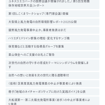
ユネスコエコパークの国際会議が開催されました。「第5回生物圏
保存地域世界大会」レポート
第1回しこくまワークショップ（専門家会議）開催
大型陸上風力発電の自然環境影響レポート2025公開
鏡野風力発電事業中止か。事業者発表はまだ
ハリエダミドリイシ群集の増加・変化するサンゴ礁
保育園などと活動する指導員グループを募集
里山保全へのご支援のお礼とご報告
次世代の自然の守り手の育成をテーマにシンポジウムを開催しま
す
自然への想いと財産を次の世代に贈る遺贈寄付
（仮称）苫東厚真風力発電事業の中止が事業者により発表
冊子『地域のネイチャーポジティブに向けた実践ガイド』を公表
大船渡第一・第二太陽光発電所事業（岩手）の中止が事業者によ
り発表