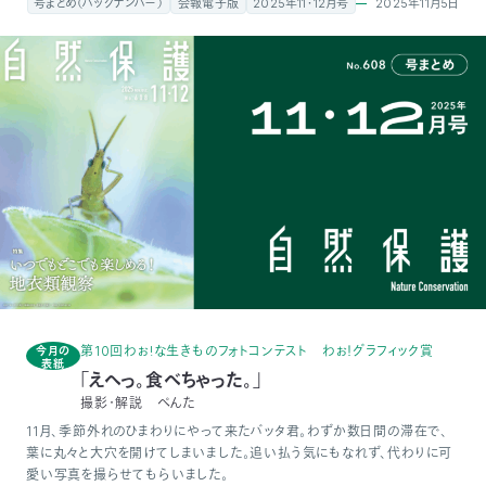
2025年11月5日
号まとめ（バックナンバー）
会報電子版
2025年11・12月号
付
日
で
本
活
活
自
動
自
動
然
紹
然
支
を
保
介
観
援
企
支
護
察
の
業
更
え
協
指
方
連
第10回わぉ!な生きものフォトコンテスト わぉ！グラフィック賞
今月の
新
表紙
「えへっ。食べちゃった。」
る
撮影・解説 ぺんた
会
導
法
携
情
11月、季節外れのひまわりにやって来たバッタ君。わずか数日間の滞在で、
葉に丸々と大穴を開けてしまいました。追い払う気にもなれず、代わりに可
に
員
報
愛い写真を撮らせてもらいました。