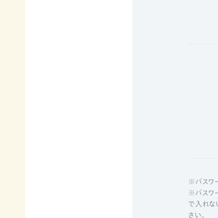
例紹
今
自
サポー
介ブ
回
然
ト情報
ック」
の
保
ダウ
講師一
み
護
ンロ
覧
の
に
ード
支
つ
講師依
援
な
企業
頼・研
が
連携
修依頼
る
事例
お
紹介
講
買
企業
い
の方
習
物
への
遺
お
お知
会
贈・
宝
らせ
相
エ
（セミ
続
イド
ナー
一
※パスワ
財
（不
等）
※パスワ
産
用
覧・
で入れな
か
品
さい。
ら
の