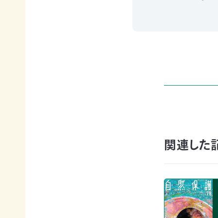
申
の
買
ご
取
寄
寄
込
付
付）
寄
遺
付
言
金
によ
控
るご
除
寄
に
付
つ
（遺
い
贈）
て
関連した
生
褒
前
章
寄
制
付
度
に
に
つ
つ
い
い
て