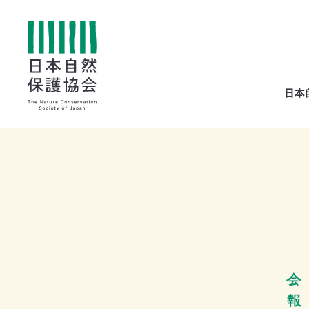
All
日本
menu
全メニュー
寄
付