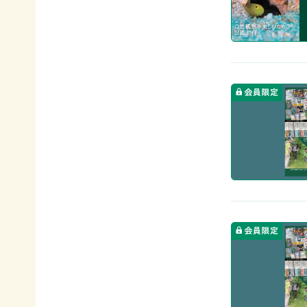
て
相
会
続
員
財
制
産
度
（遺
に
産）
つ
か
い
ら
て
の
活
ご
動
寄
レ
付
ポ
お
ー
香
ト
典・
全
供
国
花
の
代
イ
によ
ベ
るご
ン
会