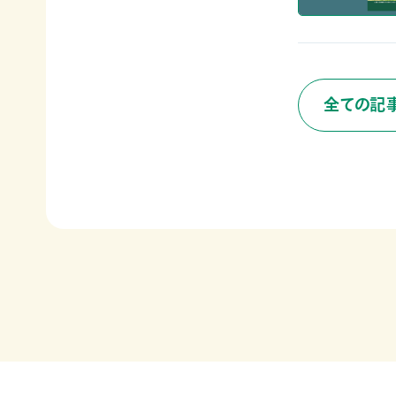
寄
ト
員
付
情
限
報
定
知
コ
ろ
ン
更
全ての記
う、
新
テ
情
自
ン
報
然
ツ
会
の
各
員
こ
種
の
と
お
方
へ
要
手
お
望・
続
問
声
き
い
合
明
（登
わ
団
録
せ
体
情
か
報
ら
メディアの方へ
変
資料室
地図・アクセス
よくあるご質問
の
更
プライバシーポリシー
English
お
等）