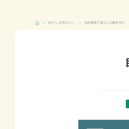
日本自
活動紹介TOP
然保
護協
知ろう、自然のこと。
自然観察で暮らしの軸を作る
会につ
陸の
自然
ジェク
いて
保護
を！
ト
自分だけの農事暦を作ろう
TOP
区を
ネイチ
モニタ
つくる
ュア・
リング
豊か
フィー
サイト
な海を
リング
1000
ミッシ
未来
里地
ョン・ビ
四国
につ
調査
ジョン
のツキ
なぐ
ノワグ
里山
組織概
気候
マ保
の生
要
変動
全
物多
事業報
対策と
様性
草原
告書・
自然
を守る
のチョ
事業計
保護
ウ保
ライフ
画書・
の両
全
スタイ
財務
立
ルと自