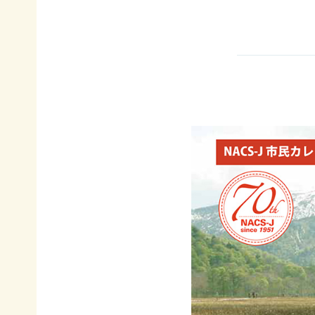
イヌワ
日本自
法制
然保
シ保
然保護
度へ
護
全
協会の
の働き
日本
歴史
かけ
サシバ
版ネイ
の保
地図・
各地
チャー
全
アクセ
の自
ポジテ
ス
然保
ィブア
赤谷
護問
プロー
プロジ
採用情
題へ
チ
ェクト
報
の対
国際
ユネス
応
連携
コエコ
自然
／
パーク
観察
IUCN
の推
指導
日本
進
員の
委員
みな
養成
会
かみ
すべ
日本自
ネイチ
てのこ
然保
ャーポ
どもに
護大
ジティ