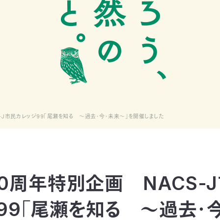
-J市民カレッジ99「尾瀬を知る ～過去・今・未来～」を開催しました
0周年特別企画 NACS-
99「尾瀬を知る ～過去・