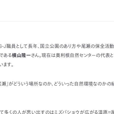
CS-J職員として長年、国立公園のあり方や尾瀬の保全活
与である
横山隆一
さん。現在は奥利根自然センターの代表
います。
尾瀬」がどういう場所なのか、どういった自然環境なのかの
いて多くの人が思い出すのはミズバショウが広がる湿原＝