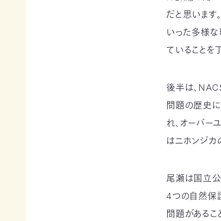
申
の
買
だと思います
ご
取
寄
寄
いった多様な
込
付
付）
ていることを
寄
遺
付
言
金
によ
後半は、NA
控
るご
除
寄
問題の歴史に
に
付
つ
（遺
れ、オーバー
い
贈）
て
はニホンジカ
生
褒
前
章
寄
制
付
尾瀬は国立公
度
に
4つの自然保
に
つ
つ
い
問題があるこ
い
て