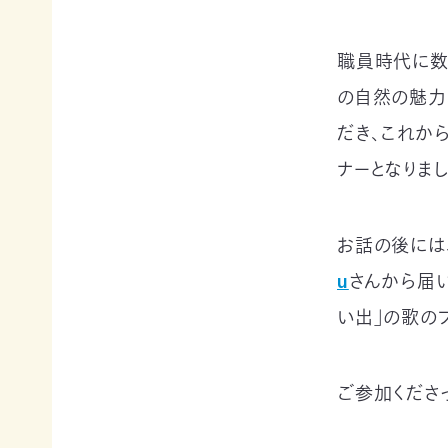
て
相
会
続
職員時代に数
員
財
制
産
の自然の魅力
度
（遺
に
産）
だき、これか
つ
か
ナーとなりまし
い
ら
て
の
活
ご
動
寄
お話の後には
レ
付
ポ
u
さんから届
お
ー
香
い出」の歌の
ト
典・
全
供
国
花
の
ご参加くださ
代
イ
によ
ベ
るご
ン
会