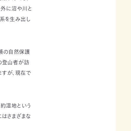
以外に沼や川と
態系を生み出し
尾瀬の自然保護
の登山者が訪
ますが、現在で
条約湿地という
にはさまざまな