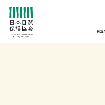
All
日本
menu
全メニュー
寄
付