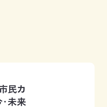
J市民カ
今・未来