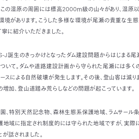
。この湿原の周囲には標高2000ｍ級の山々があり、湿原
環境があります。こうした多様な環境が尾瀬の貴重な生
丁寧に紹介いただきました。
CS-J誕生のきっかけとなったダム建設問題からはじまる
ついて。ダムや道路建設計画から守られた尾瀬には多く
ユースによる自然破壊が発生します。その後、登山客は減り
の増加、登山道踏み荒らしなどの問題が起こっています。
園、特別天然記念物、森林生態系保護地域、ラムサール
護地域に指定され制度的には守られた地域ですが、実際
とが話されました。