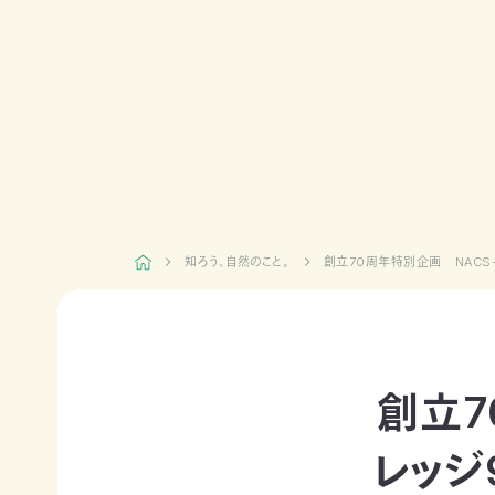
日本自
活動紹介TOP
然保
護協
会につ
陸の
自然
ジェク
いて
保護
を！
ト
TOP
区を
ネイチ
モニタ
つくる
ュア・
リング
豊か
フィー
サイト
な海を
リング
1000
ミッシ
未来
里地
ョン・ビ
知ろう、自然のこと。
創立70周年特別企画 NACS
四国
につ
調査
ジョン
のツキ
なぐ
ノワグ
里山
組織概
気候
マ保
の生
要
変動
全
物多
事業報
対策と
様性
草原
創立7
告書・
自然
を守る
のチョ
事業計
保護
ウ保
ライフ
画書・
の両
レッジ
全
スタイ
財務
立
ルと自