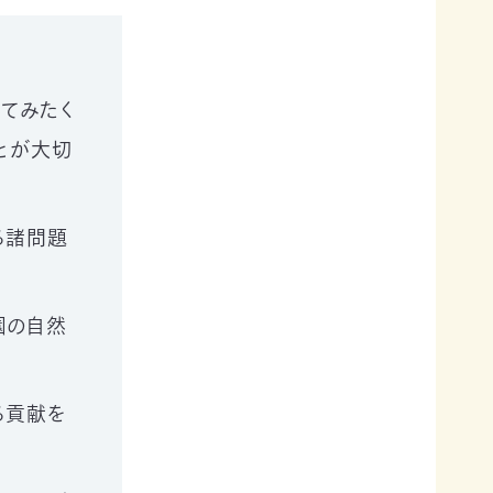
てみたく
とが大切
る諸問題
園の自然
る貢献を