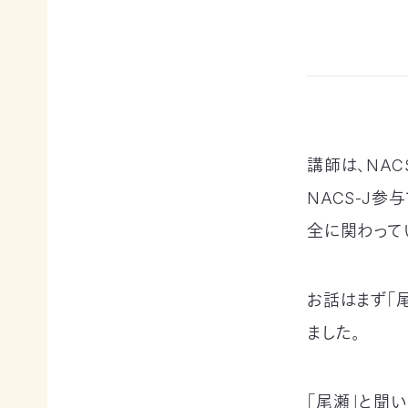
例紹
今
自
サポー
介ブ
回
然
ト情報
ック」
の
保
ダウ
講師一
み
護
ンロ
覧
の
に
ード
支
つ
講師依
援
な
企業
頼・研
が
連携
修依頼
講師は、NA
る
事例
お
紹介
講
NACS-J参
買
企業
い
全に関わって
の方
習
物
への
遺
お
お知
会
贈・
宝
らせ
お話はまず「
相
エ
（セミ
続
イド
ナー
ました。
一
財
（不
等）
産
用
覧・
か
品
「尾瀬」と聞
ら
の