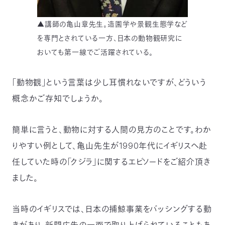
〒
104-
▲講師の亀山章先生。造園学や景観生態学など
0033
を専門とされている一方、日本の動物観研究に
東
おいても第一線でご活躍されている。
京
都
中
「動物観」という言葉は少し耳慣れないですが、どういう
央
区
概念かご存知でしょうか。
新
川
1-
簡単に言うと、動物に対する人間の見方のことです。わか
16-
りやすい例として、亀山先生が1990年代にイギリスへ赴
10
ミ
任していた時の「クジラ」に関するエピソードをご紹介頂き
ト
ました。
ヨ
ビ
ル
当時のイギリスでは、日本の捕鯨事業をバッシングする動
2F
TEL：
きがあり、新聞広告の一面で取り上げられていることもあ