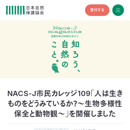
寄付する
All
menu
全メニュ
ー
メ
お
デ
問
ィ
い
nglish
ア
合
の
わ
方
せ
へ
会
員
の
NACS-J市民カレッジ109「人は生き
方
ものをどうみているか？～生物多様性
へ
保全と動物観～」を開催しました
寄