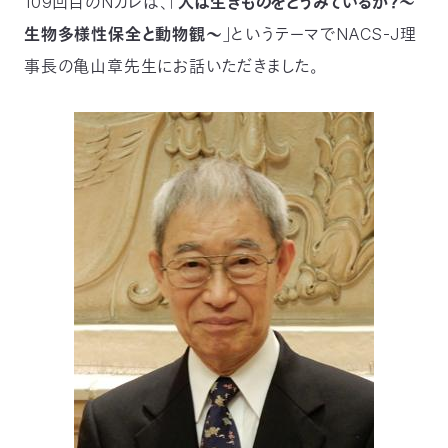
109回目のNカレは、「
人は生きものをどうみているか？～
つ
プ
生物多様性保全と動物観～
」というテーマでNACS-J理
ラ
よ
地
イ
く
図・
バ
事長の亀山章先生にお話いただきました。
資
あ
ア
シ
い
料
る
ク
ー
室
ご
セ
ポ
質
ス
リ
問
シ
て
ー
)
Instagram
Youtube
公
益
財
団
法
人
日
本
自
然
保
護
協
会
The
Nature
Conservation
Society
of
Japan(NACS-
J)