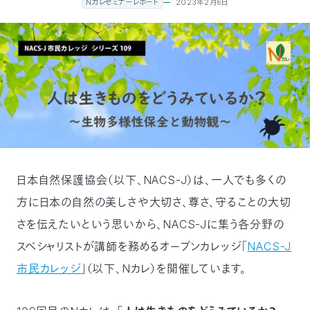
2023年2月6日
Nカレセミナーレポート
付
日
で
本
活
活
自
動
自
動
然
紹
然
支
を
保
介
観
援
企
日本自然保護協会（以下、NACS-J）は、一人でも多くの
支
護
察
の
業
更
方に日本の自然の美しさや大切さ、尊さ、守ることの大切
え
さを伝えたいという思いから、NACS-Jに集う各分野の
協
指
方
連
新
スペシャリストが講師を務めるオープンカレッジ「
NACS-J
る
会
導
法
携
情
市民カレッジ
」（以下、Nカレ）を開催しています。
に
員
報