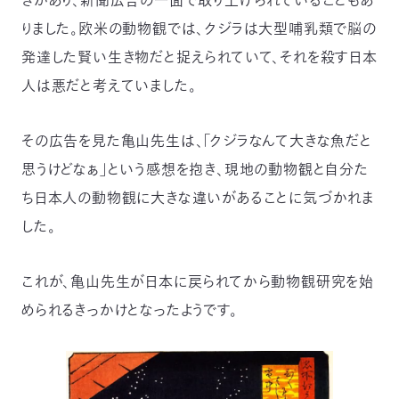
03-
りました。欧米の動物観では、クジラは大型哺乳類で脳の
3553-
4101（代
発達した賢い生き物だと捉えられていて、それを殺す日本
表）
人は悪だと考えていました。
FAX：
03-
3553-
その広告を見た亀山先生は、「クジラなんて大きな魚だと
0139
思うけどなぁ」という感想を抱き、現地の動物観と自分た
閉じる
ち日本人の動物観に大きな違いがあることに気づかれま
した。
これが、亀山先生が日本に戻られてから動物観研究を始
められるきっかけとなったようです。