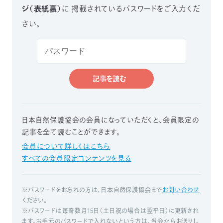
ジ（表紙裏）
に
掲載されているパスワードをご入力くだ
つ
プ
ラ
よ
さい。
地
イ
く
図・
バ
資
あ
ア
シ
い
料
る
ク
ー
室
ご
セ
ポ
質
ス
リ
問
シ
て
ー
)
Instagram
Youtube
記事を読む
公
益
財
団
法
日本自然保護協会の会員になっていただくと、
会員限定の
人
記事を全て読むことができます。
日
本
自
会員について詳しくはこちら
然
すべての会員限定コンテンツを見る
保
護
協
会
※パスワードをお忘れの方は、日本自然保護協会まで
お問い合わせ
The
Nature
ください。
Conservation
Society
※パスワードは毎奇数月15日（土日祝の場合は翌平日）に更新され
of
Japan(NACS-
J)
ます。お手元のパスワードで入れないという方は、当会からお送りし