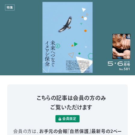
付
日
で
本
活
活
自
動
自
動
然
紹
然
支
を
保
介
観
援
企
支
護
察
の
業
更
え
こちらの記事は会員の方のみ
協
指
方
連
新
ご覧いただけます
る
会
導
法
携
情
会員限定
に
員
報
会員の方は、
お手元の会報『自然保護』最新号の2ペー