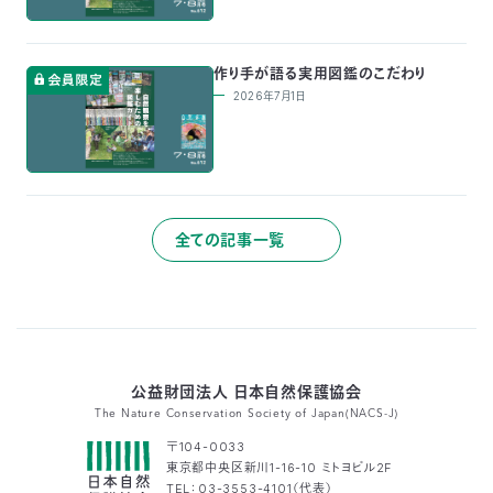
03-
3553-
4101（代
作り手が語る実用図鑑のこだわり
表）
2026年7月1日
FAX：
03-
3553-
0139
閉じる
全ての記事一覧
公益財団法人 日本自然保護協会
The Nature Conservation Society of Japan(NACS-J)
〒104-0033
東京都中央区新川1-16-10 ミトヨビル2F
TEL：03-3553-4101（代表）