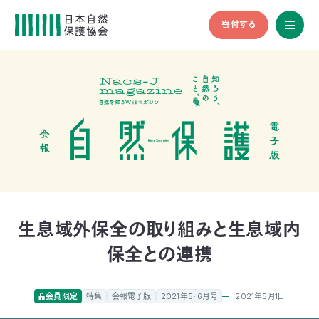
寄付する
All
menu
全メニュ
ー
メ
お
デ
問
ィ
い
nglish
ア
合
の
わ
方
せ
へ
会
員
の
生息域外保全の取り組みと生息域内
方
保全との連携
へ
寄
2021年5月1日
会員限定
特集
会報電子版
2021年5・6月号