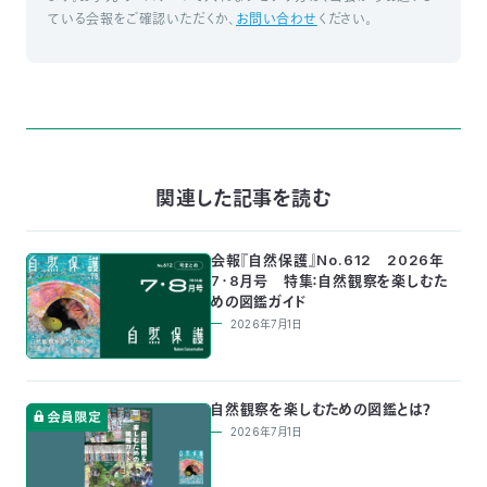
ている会報をご確認いただくか、
お問い合わせ
ください。
〒
104-
0033
東
京
都
中
央
関連した記事を読む
区
新
川
会報『自然保護』No.612 2026年
1-
7・8月号 特集：自然観察を楽しむた
16-
めの図鑑ガイド
10
2026年7月1日
ミ
ト
ヨ
自然観察を楽しむための図鑑とは？
ビ
ル
2026年7月1日
2F
TEL：