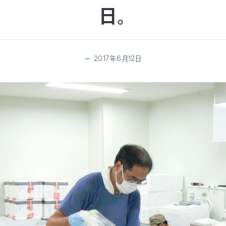
日。
2017年6月12日