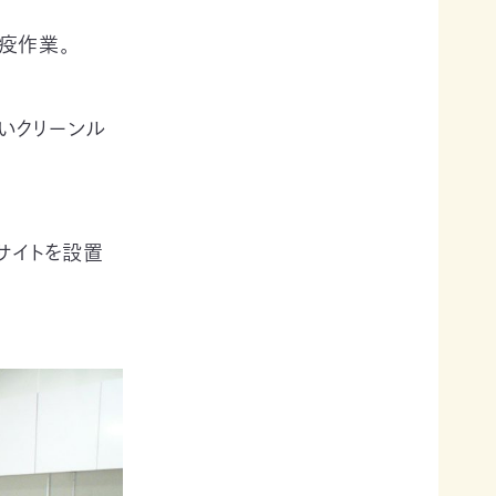
疫作業。
いクリーンル
サイトを設置