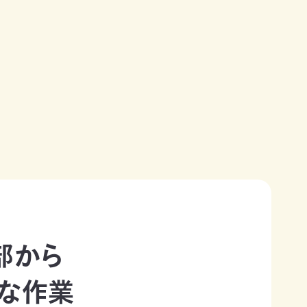
部から
な作業