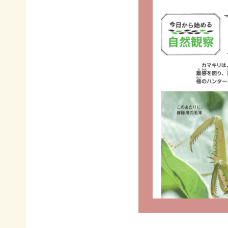
イヌワ
日本自
法制
然保
シ保
然保護
度へ
護
全
協会の
の働き
日本
歴史
かけ
サシバ
版ネイ
の保
地図・
各地
チャー
全
アクセ
の自
ポジテ
ス
然保
ィブア
赤谷
護問
プロー
プロジ
採用情
題へ
チ
ェクト
報
の対
国際
ユネス
応
連携
コエコ
自然
／
パーク
観察
IUCN
の推
指導
日本
進
員の
委員
みな
養成
会
かみ
すべ
日本自
ネイチ
てのこ
然保
ャーポ
どもに
護大
ジティ