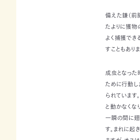
申
の
買
ご
取
備えた鎌（前
寄
寄
込
付
付）
たよりに獲物
寄
遺
よく捕獲でき
付
言
金
すこともありま
によ
控
るご
除
寄
に
付
成虫となった
つ
（遺
い
贈）
ために行動し
て
生
られています
褒
前
章
寄
と動かなくな
制
付
一瞬の間に翅
度
に
に
つ
す。まれに起
つ
い
い
て