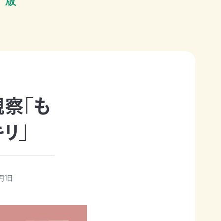
察「も
リ」
月1日