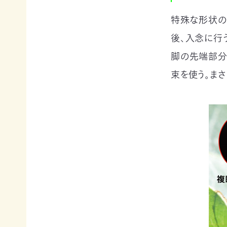
寄
ト
員
付
情
限
特殊な形状の
報
定
後、入念に行
知
コ
ろ
ン
更
脚の先端部分
う、
新
テ
情
自
ン
束を使う。ま
報
然
ツ
会
の
各
員
こ
種
の
と
お
方
へ
要
手
お
望・
続
問
声
き
い
合
明
（登
わ
団
録
せ
体
情
か
報
ら
メディアの方へ
変
資料室
地図・アクセス
よくあるご質問
の
更
プライバシーポリシー
English
お
等）