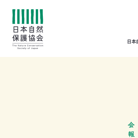
All
日本
menu
全メニュー
寄
付