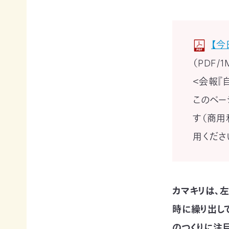
賞
ブプロ
【今
自然
支援の
企業
（PDF/1
観察
方法
連携
＜会報『
指導
TOP
TOP
員
このペー
TOP
す（商用
サ
そ
寄付
ポ
の
（継
用くださ
ー
他
続・
自然観
タ
の
都
察指導
ー
ご
度）
員講習
会
寄
会につ
連
員
付
いて
カマキリは、
携・
に
の
協働
自然観
な
方
時に繰り出し
察指導
る
法
「事
のつくりに注目
員への