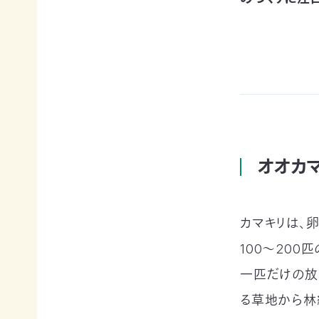
例紹
今
自
サポー
介ブ
回
然
ト情報
ック」
の
保
ダウ
講師一
み
護
ンロ
覧
の
に
ード
支
つ
講師依
援
な
企業
頼・研
が
連携
修依頼
る
事例
お
紹介
講
買
オオカ
企業
い
の方
習
物
への
遺
お
お知
カマキリは、
会
贈・
宝
らせ
相
エ
（セミ
100～20
続
イド
ナー
一
財
（不
一匹だけの放
等）
産
用
覧・
る草地から林
か
品
ら
の