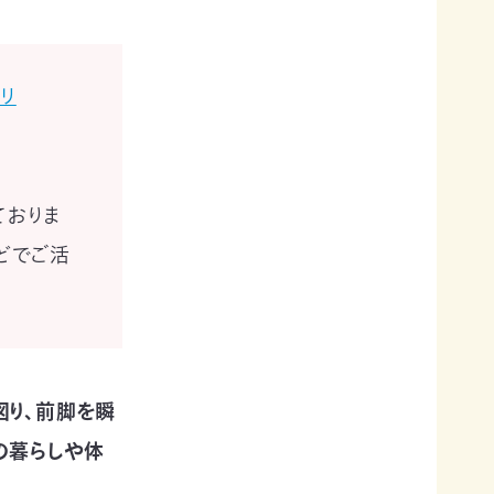
リ
ておりま
どでご活
図り、前脚を瞬
の暮らしや体