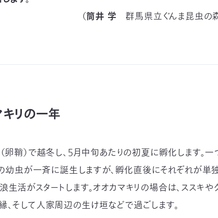
（
筒井 学
群馬県立ぐんま昆虫の森
マキリの一年
卵（卵鞘）で越冬し、５月中旬あたりの初夏に孵化します。
0匹の幼虫が一斉に誕生しますが、孵化直後にそれぞれが単
浪生活がスタートします。オオカマキリの場合は、ススキや
縁、そして人家周辺の生け垣などで過ごします。