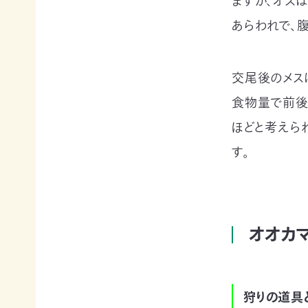
ますが、オス
て
相
あらわれで、
会
続
員
財
制
産
度
（遺
交尾後のメス
に
産）
食物量で前後
つ
か
い
ら
ほどと考えら
て
の
活
ご
す。
動
寄
レ
付
ポ
お
ー
香
ト
典・
オオカ
全
供
国
花
の
代
イ
によ
ベ
狩りの道具
るご
ン
会