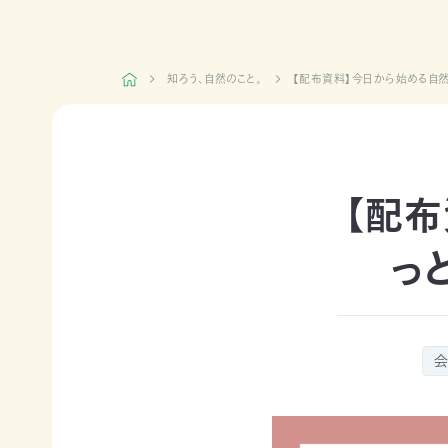
日本自
活動紹介TOP
然保
護協
知ろう、自然のこと。
【配布資料】今日から始める自然
会につ
陸の
自然
ジェク
いて
保護
を！
ト
TOP
区を
ネイチ
モニタ
つくる
ュア・
リング
豊か
フィー
サイト
【配
な海を
リング
1000
ミッシ
未来
里地
ョン・ビ
四国
につ
調査
ジョン
っ
のツキ
なぐ
ノワグ
里山
組織概
気候
マ保
の生
要
変動
全
物多
事業報
対策と
様性
草原
告書・
会
自然
を守る
のチョ
事業計
保護
ウ保
ライフ
画書・
の両
全
スタイ
財務
立
ルと自