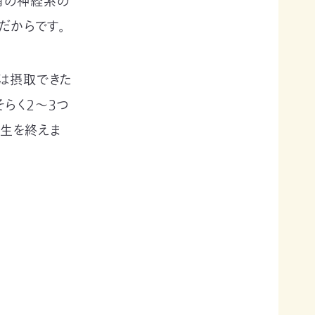
有の神経系の
だからです。
数は摂取できた
らく２～３つ
一生を終えま