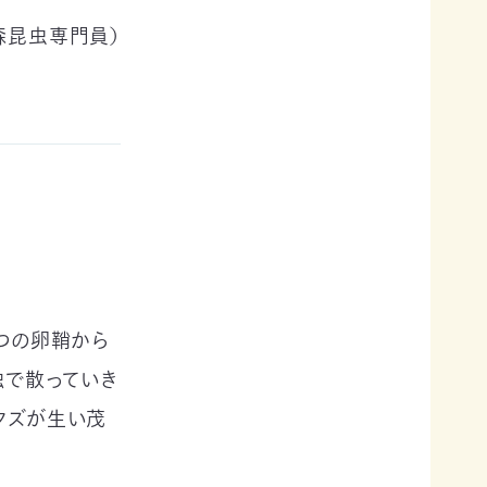
昆虫専門員）
一つの卵鞘から
独で散っていき
クズが生い茂