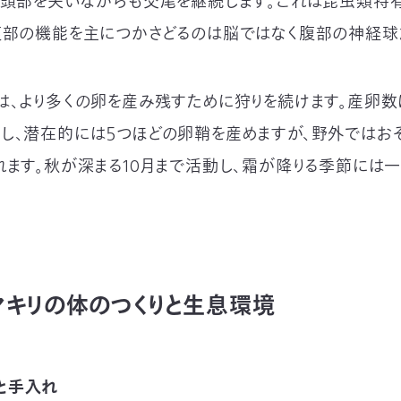
は頭部を失いながらも交尾を継続します。これは昆虫類特
腹部の機能を主につかさどるのは脳ではなく腹部の神経球
は、より多くの卵を産み残すために狩りを続けます。産卵
し、潜在的には５つほどの卵鞘を産めますが、野外ではおそ
れます。秋が深まる10月まで活動し、霜が降りる季節には
マキリの体のつくりと生息環境
と手入れ