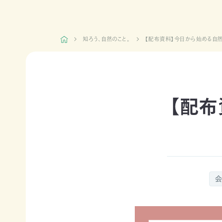
日本自
活動紹介TOP
然保
護協
知ろう、自然のこと。
【配布資料】今日から始める自然
会につ
陸の
自然
ジェク
いて
保護
を！
ト
TOP
区を
ネイチ
モニタ
つくる
ュア・
リング
豊か
フィー
サイト
【配布
な海を
リング
1000
ミッシ
未来
里地
ョン・ビ
四国
につ
調査
ジョン
のツキ
なぐ
ノワグ
里山
組織概
気候
マ保
の生
要
変動
全
物多
事業報
対策と
様性
草原
告書・
自然
を守る
のチョ
事業計
保護
ウ保
ライフ
画書・
の両
全
スタイ
財務
立
ルと自