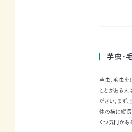
例紹
今
自
サポー
介ブ
回
然
ト情報
ック」
の
保
ダウ
講師一
み
護
ンロ
覧
の
に
ード
支
つ
講師依
援
な
企業
頼・研
が
連携
修依頼
る
事例
芋虫・
お
紹介
講
買
企業
い
の方
習
物
芋虫、毛虫を
への
遺
お
お知
ことがある人
会
贈・
宝
らせ
相
エ
ださい。まず
（セミ
続
イド
ナー
一
体の横に縦長
財
（不
等）
産
用
くつ気門があ
覧・
か
品
ら
の