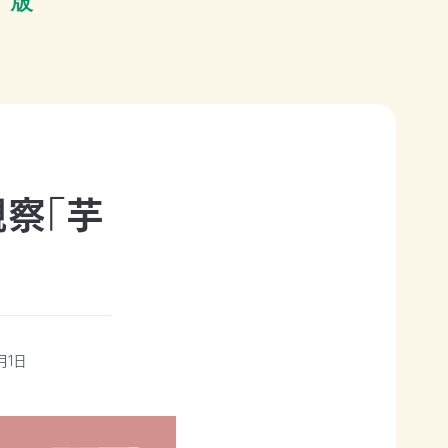
観察「芋
月1日