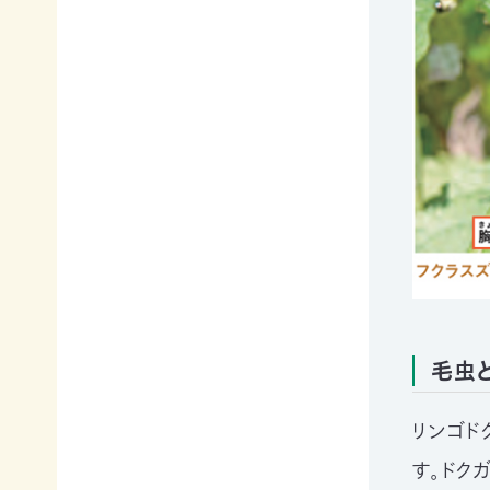
て
相
会
続
員
財
制
産
度
（遺
に
産）
つ
か
い
ら
て
の
活
ご
動
寄
レ
付
ポ
お
ー
香
ト
典・
毛虫
全
供
国
花
の
リンゴド
代
イ
によ
ベ
す。ドク
るご
ン
会