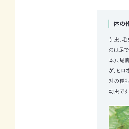
申
の
買
ご
取
寄
寄
込
体の
付
付）
寄
遺
付
言
芋虫、毛
金
によ
のは足で
控
るご
除
寄
本）、尾
に
付
つ
（遺
が、ヒロ
い
贈）
対の種も
て
生
褒
前
幼虫です
章
寄
制
付
度
に
に
つ
つ
い
い
て