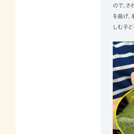
寄
ト
員
ので、さ
付
情
限
を曲げ、
報
定
知
コ
しむ子ど
ろ
ン
更
う、
新
テ
情
自
ン
報
然
ツ
会
の
各
員
こ
種
の
と
お
方
へ
要
手
お
望・
続
問
声
き
い
合
明
（登
わ
団
録
せ
体
情
か
報
ら
メディアの方へ
変
資料室
地図・アクセス
よくあるご質問
の
更
プライバシーポリシー
English
お
等）