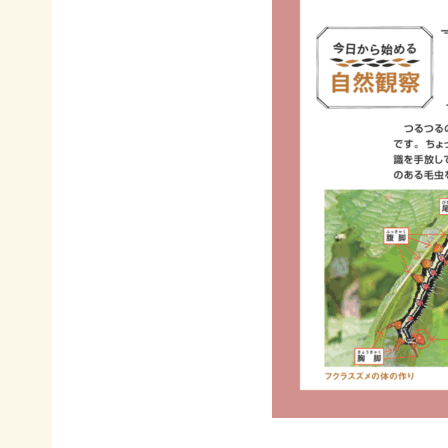
イヌワ
日本自
法制
然保
シ保
然保護
度へ
護
全
協会の
の働き
日本
歴史
かけ
サシバ
版ネイ
の保
地図・
各地
チャー
全
アクセ
の自
ポジテ
ス
然保
ィブア
赤谷
護問
プロー
プロジ
採用情
題へ
チ
ェクト
報
の対
国際
ユネス
応
連携
コエコ
自然
／
パーク
観察
IUCN
の推
指導
日本
進
員の
委員
みな
養成
会
かみ
すべ
日本自
ネイチ
てのこ
然保
ャーポ
どもに
護大
ジティ