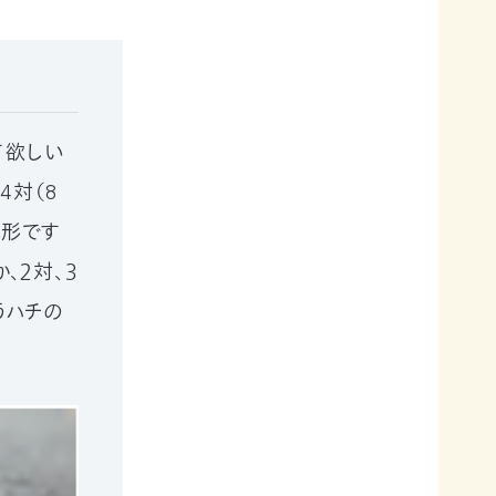
て欲しい
4対（8
本形です
、２対、３
うハチの