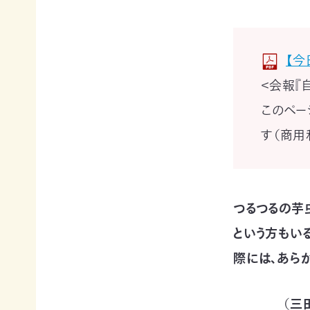
賞
ブプロ
【今
自然
支援の
企業
＜会報『
観察
方法
連携
このペー
指導
TOP
TOP
員
す（商用
TOP
サ
そ
寄付
ポ
の
（継
ー
他
続・
自然観
つるつるの芋
タ
の
都
察指導
ー
ご
度）
員講習
という方もい
会
寄
会につ
連
員
付
いて
際には、あら
携・
に
の
協働
自然観
な
方
察指導
る
法
「事
（
三
員への