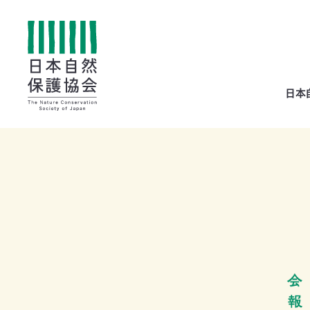
All
日本
menu
全メニュー
寄
付