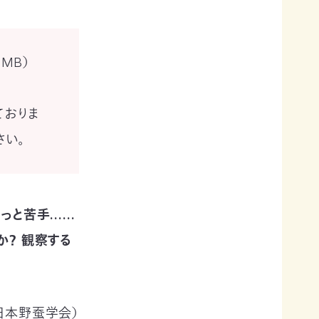
1MB）
ておりま
さい。
ょっと苦手……
か？ 観察する
日本野蚕学会）