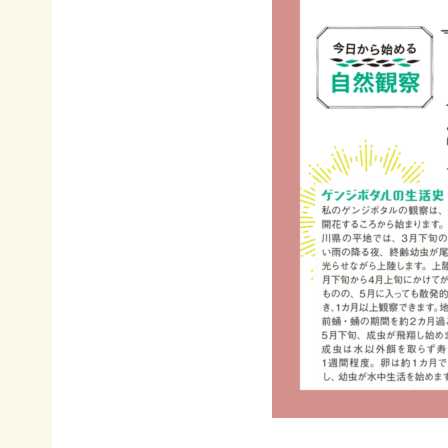
イヌワ
日本自
法制
然保
シ保
然保護
度へ
護
全
協会の
の働き
日本
歴史
かけ
サシバ
版ネイ
の保
地図・
各地
チャー
全
アクセ
の自
ポジテ
ス
然保
ィブア
赤谷
護問
プロー
プロジ
採用情
題へ
チ
ェクト
報
の対
国際
ユネス
応
連携
コエコ
自然
／
パーク
観察
IUCN
の推
指導
日本
進
員の
委員
みな
養成
会
かみ
すべ
日本自
ネイチ
てのこ
然保
ャーポ
どもに
護大
ジティ