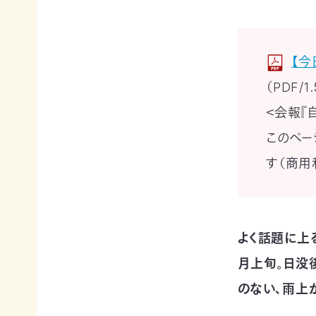
賞
ブプロ
【今
自然
支援の
企業
（PDF/1
観察
方法
連携
＜会報『自
指導
TOP
TOP
員
このペー
TOP
す（商用
サ
そ
寄付
ポ
の
（継
ー
他
続・
自然観
タ
の
都
察指導
ー
ご
度）
員講習
よく話題に上
会
寄
会につ
連
員
付
いて
月上旬。日没
携・
に
の
協働
自然観
な
方
のない、雨上
察指導
る
法
「事
員への