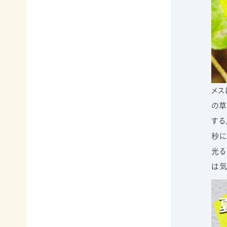
て
相
会
続
員
財
制
産
度
（遺
に
産）
つ
か
い
ら
メス
て
の
の草
活
ご
動
寄
する
レ
付
秒に
ポ
お
ー
光る
香
ト
は気
典・
全
供
国
花
の
代
イ
によ
ベ
るご
ン
会