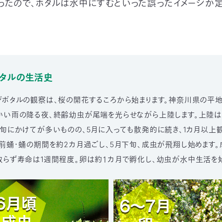
ったので、ホタルは水中にすむといった誤ったイメージが
ボタルの生活史
ジボタルの観察は、桜の開花するころから始まります。神奈川県の平地
かい雨の降る夜、終齢幼虫が尾端を光らせながら上陸します。上陸は
旬にかけてが多いものの、5月に入っても散発的に続き、1カ月以上
前蛹・蛹の期間を約2カ月過ごし、5月下旬、成虫が飛翔し始めます
取らず寿命は1週間程度。卵は約１カ月で孵化し、幼虫が水中生活を始