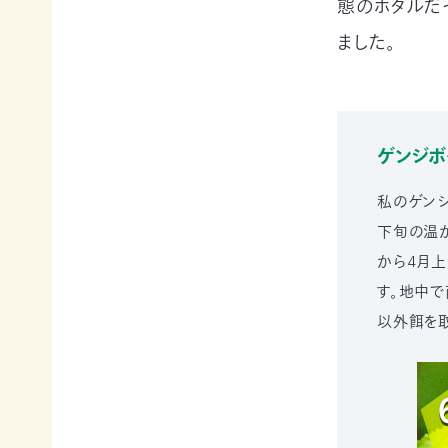
態のホタルだ
申
の
買
ご
取
ました。
寄
寄
込
付
付）
寄
遺
付
言
ゲンジ
金
によ
控
るご
除
寄
私のゲン
に
付
下旬の温
つ
（遺
い
から4月上
贈）
て
す。地中で
生
褒
前
以外餌を
章
寄
制
付
度
に
に
つ
つ
い
い
て