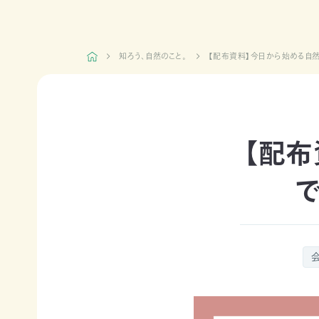
日本自
活動紹介TOP
然保
護協
知ろう、自然のこと。
【配布資料】今日から始める自然
会につ
陸の
自然
ジェク
いて
保護
を！
ト
TOP
区を
ネイチ
モニタ
つくる
ュア・
リング
豊か
フィー
サイト
【配布
な海を
リング
1000
ミッシ
未来
里地
ョン・ビ
四国
につ
調査
ジョン
のツキ
なぐ
ノワグ
里山
組織概
気候
マ保
の生
要
変動
全
物多
事業報
対策と
様性
草原
告書・
自然
を守る
のチョ
事業計
保護
ウ保
ライフ
画書・
の両
全
スタイ
財務
立
ルと自