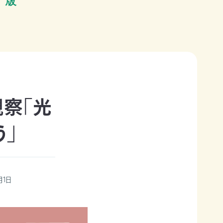
観察「光
」
月1日