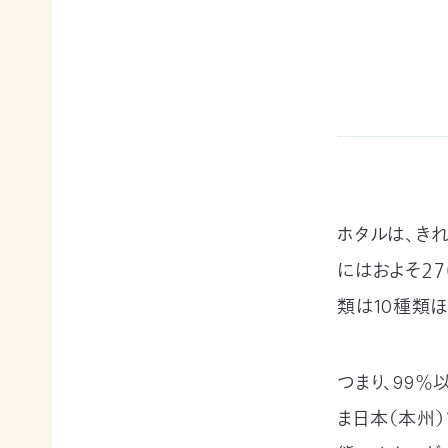
例紹
今
自
サポー
介ブ
回
然
ト情報
ック」
の
保
ダウ
講師一
み
護
ンロ
覧
の
に
ード
支
つ
講師依
援
な
企業
頼・研
が
連携
修依頼
る
事例
お
紹介
講
買
ホタルは、き
企業
い
の方
習
物
にはおよそ２
への
遺
お
お知
類は10種類
会
贈・
宝
らせ
相
エ
（セミ
続
イド
ナー
一
つまり、99
財
（不
等）
産
用
覧・
ま日本（本州
か
品
ら
の