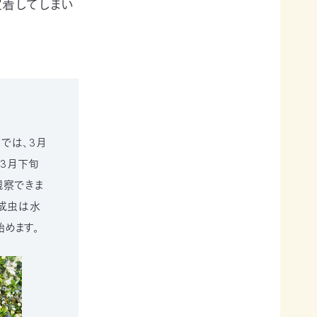
定着してしまい
では、3月
3月下旬
観察できま
。成虫は水
めます。