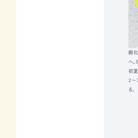
寄
ト
員
付
情
限
報
定
知
コ
ろ
ン
更
う、
新
テ
情
自
ン
報
然
ツ
孵化
会
の
各
員
へ。
こ
種
の
と
お
初夏
方
へ
要
手
お
2～
望・
続
問
声
き
る。
い
合
明
（登
わ
団
録
せ
体
情
か
報
ら
メディアの方へ
変
資料室
地図・アクセス
よくあるご質問
の
更
プライバシーポリシー
English
お
等）