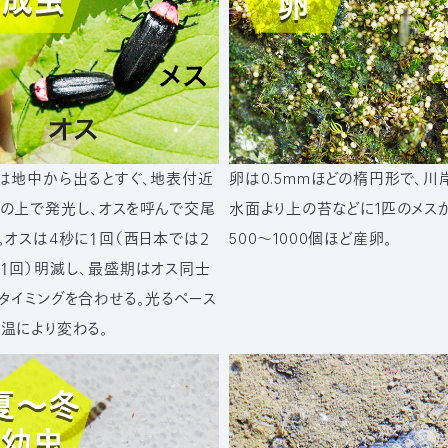
は地中から出るとすぐ、地表付近
卵は0.5mmほどの楕円形で、川
の上で発光し、オスを呼んで交尾
水面より上の苔などに1匹のメス
。オスは4秒に１回（西日本では２
500～1000個ほど産卵。
１回）明滅し、最盛期はオス同士
タイミングを合わせる。光るペース
温により変わる。