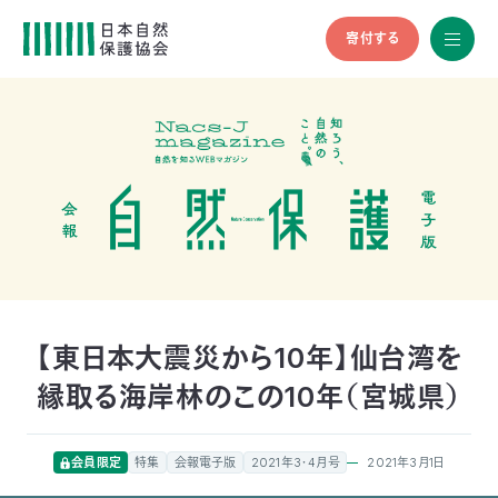
寄付する
All
menu
全メニュ
ー
メ
お
デ
問
ィ
い
nglish
ア
合
の
わ
方
せ
へ
会
員
の
【東日本大震災から10年】仙台湾を
方
縁取る海岸林のこの10年（宮城県）
へ
寄
2021年3月1日
会員限定
特集
会報電子版
2021年3・4月号