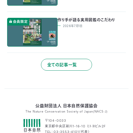
03-
3553-
4101（代
作り手が語る実用図鑑のこだわり
表）
2026年7月1日
FAX：
03-
3553-
0139
閉じる
全ての記事一覧
公益財団法人 日本自然保護協会
The Nature Conservation Society of Japan(NACS-J)
〒104-0033
東京都中央区新川1-16-10 ミトヨビル2F
TEL：03-3553-4101（代表）