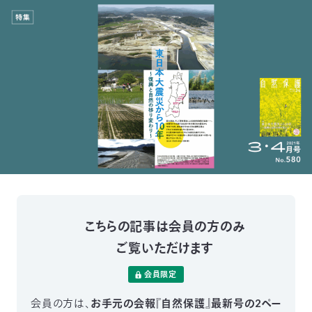
付
日
で
本
活
活
自
動
自
動
然
紹
然
支
を
保
介
観
援
企
支
護
察
の
業
更
え
こちらの記事は会員の方のみ
協
指
方
連
新
ご覧いただけます
る
会
導
法
携
情
会員限定
に
員
報
会員の方は、
お手元の会報『自然保護』最新号の2ペー