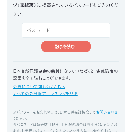
ジ（表紙裏）
に
掲載されているパスワードをご入力くだ
つ
プ
ラ
よ
さい。
地
イ
く
図・
バ
資
あ
ア
シ
い
料
る
ク
ー
室
ご
セ
ポ
質
ス
リ
問
シ
て
ー
)
Instagram
Youtube
記事を読む
公
益
財
団
法
日本自然保護協会の会員になっていただくと、
会員限定の
人
記事を全て読むことができます。
日
本
自
会員について詳しくはこちら
然
すべての会員限定コンテンツを見る
保
護
協
会
※パスワードをお忘れの方は、日本自然保護協会まで
お問い合わせ
The
Nature
ください。
Conservation
Society
※パスワードは毎奇数月15日（土日祝の場合は翌平日）に更新され
of
Japan(NACS-
J)
ます。お手元のパスワードで入れないという方は、当会からお送りし