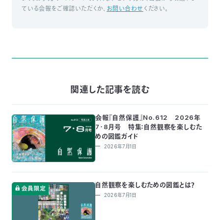
ている会報をご確認いただくか、
お問い合わせ
ください。
〒
104-
0033
東
京
都
中
央
関連した記事を読む
区
新
川
会報『自然保護』No.612 2026年
1-
7・8月号 特集：自然観察を楽しむた
16-
めの図鑑ガイド
10
2026年7月1日
ミ
ト
ヨ
自然観察を楽しむための図鑑とは？
ビ
ル
2026年7月1日
2F
TEL：