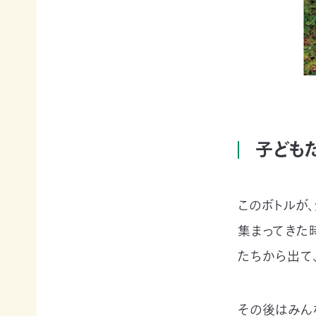
寄
ト
員
付
情
限
報
定
知
コ
ろ
ン
更
う、
新
テ
情
自
ン
報
然
ツ
会
の
各
員
こ
種
子ども
の
と
お
方
へ
要
手
お
望・
続
問
声
き
このボトルが
い
合
明
（登
わ
集まってきた
団
録
せ
体
情
たちから出て
か
報
ら
メディアの方へ
変
資料室
地図・アクセス
よくあるご質問
の
更
プライバシーポリシー
English
お
等）
その後はみん