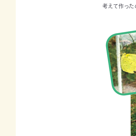
て
考えて作った
相
会
続
員
財
制
産
度
（遺
に
産）
つ
か
い
ら
て
の
活
ご
動
寄
レ
付
ポ
お
ー
香
ト
典・
全
供
国
花
の
代
イ
によ
ベ
るご
ン
会