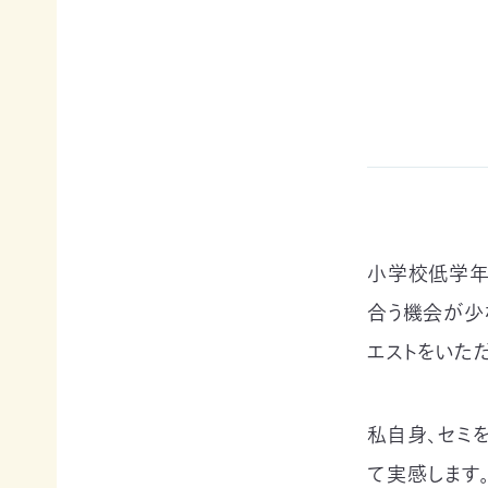
例紹
今
自
サポー
介ブ
回
然
ト情報
ック」
の
保
ダウ
講師一
み
護
ンロ
覧
の
に
ード
支
つ
講師依
援
な
企業
頼・研
が
連携
修依頼
る
事例
お
紹介
講
買
企業
い
小学校低学年
の方
習
物
への
合う機会が少
遺
お
お知
会
贈・
宝
エストをいただ
らせ
相
エ
（セミ
続
イド
ナー
一
財
（不
等）
私自身、セミ
産
用
覧・
か
品
て実感します
ら
の