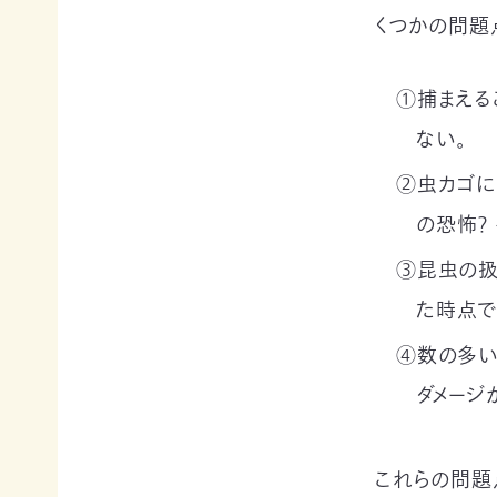
申
の
買
くつかの問題
ご
取
寄
寄
込
付
付）
①捕まえる
寄
遺
ない。
付
言
金
によ
②虫カゴに
控
るご
除
寄
の恐怖？
に
付
つ
（遺
③昆虫の扱
い
贈）
た時点で
て
生
褒
前
④数の多い
章
寄
ダメージ
制
付
度
に
に
つ
つ
い
これらの問題
い
て