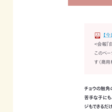
賞
ブプロ
自然
支援の
企業
観察
方法
連携
【今
指導
TOP
TOP
＜会報『
員
TOP
このペー
サ
そ
寄付
す（商用
ポ
の
（継
ー
他
続・
自然観
タ
の
都
察指導
ー
ご
度）
員講習
会
寄
会につ
チョウの触角
連
員
付
いて
携・
に
の
苦手な子にも
協働
自然観
な
方
察指導
ジもできるだ
る
法
「事
員への