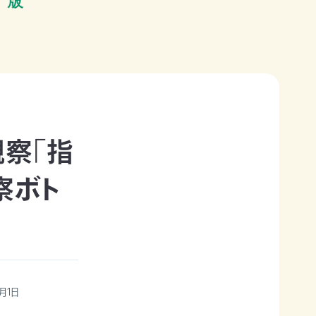
観察「指
察ボト
月1日