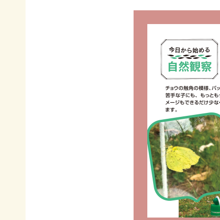
イヌワ
日本自
法制
然保
シ保
然保護
度へ
護
全
協会の
の働き
日本
歴史
かけ
サシバ
版ネイ
の保
地図・
各地
チャー
全
アクセ
の自
ポジテ
ス
然保
ィブア
赤谷
護問
プロー
プロジ
採用情
題へ
チ
ェクト
報
の対
国際
ユネス
応
連携
コエコ
自然
／
パーク
観察
IUCN
の推
指導
日本
進
員の
委員
みな
養成
会
かみ
すべ
日本自
ネイチ
てのこ
然保
ャーポ
どもに
護大
ジティ