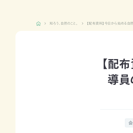
日本自
活動紹介TOP
然保
護協
知ろう、自然のこと。
【配布資料】今日から始める自然
会につ
陸の
自然
ジェク
いて
保護
を！
ト
TOP
区を
ネイチ
モニタ
つくる
ュア・
リング
豊か
フィー
サイト
【配布
な海を
リング
1000
ミッシ
未来
里地
ョン・ビ
四国
につ
調査
ジョン
導員
のツキ
なぐ
ノワグ
里山
組織概
気候
マ保
の生
要
変動
全
物多
事業報
対策と
様性
草原
告書・
自然
を守る
のチョ
事業計
保護
ウ保
ライフ
画書・
の両
会
全
スタイ
財務
立
ルと自