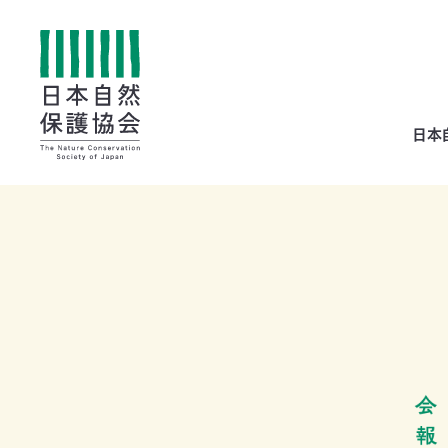
All
日本
menu
全メニュー
寄
付