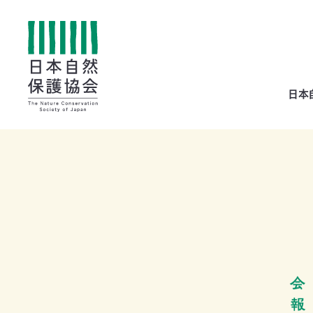
All
日本
menu
全メニュー
寄
付