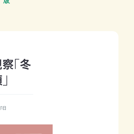
観察「冬
」
月1日