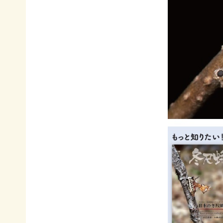
て
相
会
続
員
財
制
産
度
（遺
に
産）
つ
か
い
ら
て
の
活
ご
動
寄
レ
付
ポ
お
ー
香
ト
典・
全
供
国
花
の
代
イ
によ
ベ
るご
ン
会