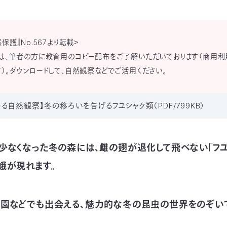
保護』No.567より転載＞
は、筆者の方に教育用のコピー配布をご了解いただいております（商用利
）。ダウンロードして、自然観察などでご活用ください。
る自然観察】冬の移ろいを告げるフユシャク類（PDF/799KB）
少なくなった冬の森には、雌の翅が退化して飛べない「フユ
蛾が現れます。
園などでも出会える、魅力的な冬の昆虫の世界をのぞいて