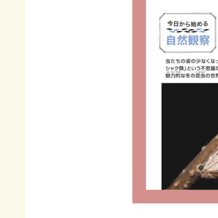
イヌワ
日本自
法制
然保
シ保
然保護
度へ
護
全
協会の
の働き
日本
歴史
かけ
サシバ
版ネイ
の保
地図・
各地
チャー
全
アクセ
の自
ポジテ
ス
然保
ィブア
赤谷
護問
プロー
プロジ
採用情
題へ
チ
ェクト
報
の対
国際
ユネス
応
連携
コエコ
自然
／
パーク
観察
IUCN
の推
指導
日本
進
員の
委員
みな
養成
会
かみ
すべ
日本自
ネイチ
てのこ
然保
ャーポ
どもに
護大
ジティ