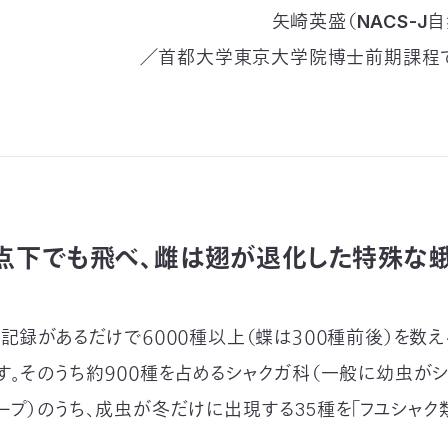
矢崎英盛（NACS-J
／首都大学東京大学院博士前期課程
点下でも飛べ、雌は翅が退化した特殊な
で記録があるだけで６０００種以上（蝶は３００種前後）を数
す。そのうち約９００種を占めるシャクガ科（一般に幼虫がシ
ープ）のうち、成虫が冬だけに出現する35種を「フユシャク