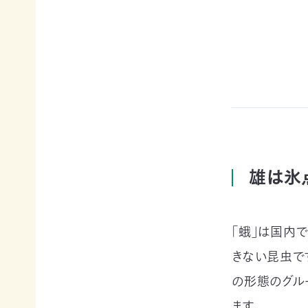
例紹
今
自
サポー
介ブ
回
然
ト情報
ック」
の
保
ダウ
講師一
み
護
ンロ
覧
の
に
ード
支
つ
講師依
援
な
企業
頼・研
が
連携
修依頼
る
事例
お
紹介
講
買
企業
い
雄は氷
の方
習
物
への
遺
お
お知
会
贈・
宝
らせ
「蛾」は国内
相
エ
（セミ
続
イド
ナー
一
きない昆虫で
財
（不
等）
産
用
の形態のグル
覧・
か
品
ます。
ら
の