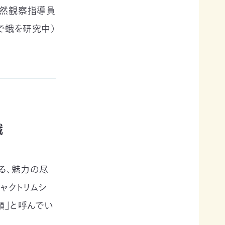
自然観察指導員
で蛾を研究中）
蛾
える、魅力の尽
ャクトリムシ
類」と呼んでい