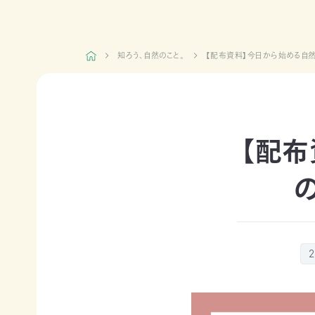
日本自
活動紹介TOP
然保
護協
知ろう、自然のこと。
【配布資料】今日から始める自然
会につ
陸の
自然
ジェク
いて
保護
を！
ト
TOP
区を
ネイチ
モニタ
つくる
ュア・
リング
豊か
フィー
サイト
【配布
な海を
リング
1000
ミッシ
未来
里地
ョン・ビ
四国
につ
調査
ジョン
のツキ
なぐ
ノワグ
里山
組織概
気候
マ保
の生
要
変動
全
物多
事業報
対策と
様性
草原
告書・
自然
を守る
のチョ
事業計
保護
ウ保
ライフ
画書・
の両
全
スタイ
財務
立
ルと自