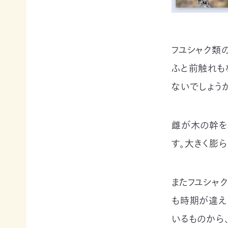
寄
ト
員
付
情
限
報
定
知
コ
フユシャク類
ろ
ン
更
う、
新
テ
ふと前触れも
情
自
ン
報
然
ツ
ないでしょうか
会
の
各
員
こ
種
の
と
お
方
雌が木の幹を
へ
要
手
お
望・
続
問
す。大きく膨
声
き
い
合
明
（登
わ
団
録
せ
体
情
またフユシャ
か
報
も時期が違え
ら
メディアの方へ
変
資料室
地図・アクセス
よくあるご質問
の
更
プライバシーポリシー
English
いるものから
お
等）