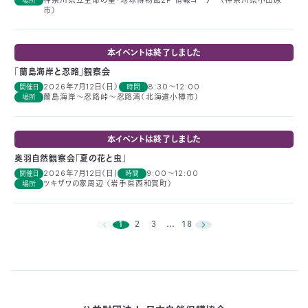
神奈川県立生命の星・地球博物館2F 情報コーナー（神奈川県小田原
場所
市）
本イベントは終了しました
「蘭島海岸と忍路」観察会
2026年7月12日（日）
8:30～12:00
開催日
時間
蘭島海岸〜忍路峠〜忍路湾（北海道小樽市）
場所
本イベントは終了しました
奥羽自然観察会「夏の花と虫」
2026年7月12日（日)
9:00～12:00
開催日
時間
ツキザワの家周辺 （岩手県西和賀町）
場所
1
2
3
…
18