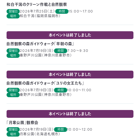
和白干潟のクリーン作戦と自然観察
〒
2026年7月25日（土）
15:00～17:00
開催日
時間
104-
和白干潟（福岡県福岡市）
場所
0033
東
京
本イベントは終了しました
都
自然観察の森ガイドウォーク「早朝の森」
中
2026年7月19日（日）
7:30～9:30
開催日
時間
央
秦野戸川公園（神奈川県秦野市）
場所
区
新
川
本イベントは終了しました
1-
自然観察の森ガイドウォーク「ユリの女王たち」
16-
2026年7月19日（日）
10:00〜11:00
開催日
時間
10
秦野戸川公園（神奈川県秦野市）
場所
ミ
ト
ヨ
本イベントは終了しました
ビ
「月寒公園」観察会
ル
2026年7月19日（日）
10:00～12:00
開催日
時間
2F
月寒公園（北海道札幌市）
場所
TEL：