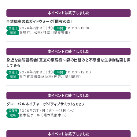
03-
3553-
本イベントは終了しました
4101（代
自然観察の森ガイドウォーク「闇夜の森」
表）
2026年7月18日（土）
18:00～19:30
開催日
時間
FAX：
秦野戸川公園（神奈川県秦野市）
場所
03-
3553-
0139
本イベントは終了しました
身近な自然観察会「真夏の東高根～森の仕組みと不思議な生き物粘菌も探
閉じる
してみる」
2026年7月18日（土）
10:00～12:00
開催日
時間
県立東高根森林公園（神奈川県川崎市）
場所
本イベントは終了しました
グローバルネイチャーポジティブサミット2026
2026年7月14日 （火） ～16日 （木）
開催日
熊本城ホール （熊本県熊本市）
場所
本イベントは終了しました