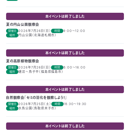
つ
プ
ラ
よ
地
イ
本イベントは終了しました
く
図・
バ
資
あ
ア
シ
い
料
る
夏の円山公園観察会
ク
ー
室
ご
セ
ポ
質
2026年7月26日（日）
9:00～12:00
開催日
時間
ス
リ
問
円山公園（北海道札幌市）
場所
シ
て
ー
)
Instagram
Youtube
公
本イベントは終了しました
益
財
夏の高原植物観察会
団
2026年7月26日（日）
8:00～16:00
開催日
時間
法
樋沼～鳥子平（福島県福島市）
場所
人
日
本
自
然
本イベントは終了しました
保
護
自然観察会「セミの羽化を観察しよう！」
協
2026年7月25日（土）
18:30～19:30
開催日
時間
会
水鳥公園（鳥取県米子市）
場所
The
Nature
Conservation
Society
of
Japan(NACS-
本イベントは終了しました
J)