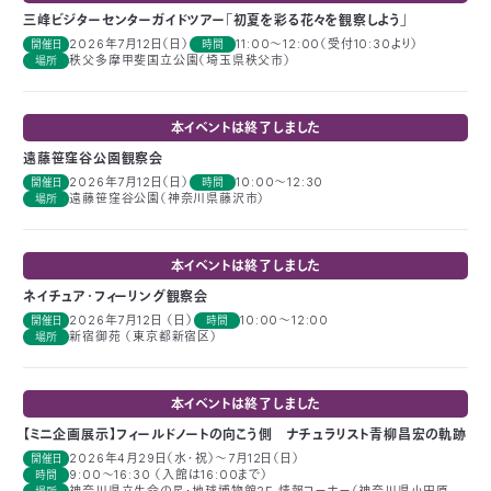
三峰ビジターセンターガイドツアー「初夏を彩る花々を観察しよう」
2026年7月12日（日）
11:00～12:00（受付10:30より）
開催日
時間
秩父多摩甲斐国立公園（埼玉県秩父市）
場所
本イベントは終了しました
遠藤笹窪谷公園観察会
2026年7月12日（日）
10:00～12:30
開催日
時間
遠藤笹窪谷公園（神奈川県藤沢市）
場所
本イベントは終了しました
ネイチュア･フィーリング観察会
2026年7月12日 （日）
10:00～12:00
開催日
時間
新宿御苑 （東京都新宿区）
場所
本イベントは終了しました
【ミニ企画展示】フィールドノートの向こう側 ナチュラリスト青柳昌宏の軌跡
2026年4月29日（水・祝）〜7月12日（日）
開催日
9:00〜16:30 （入館は16:00まで）
時間