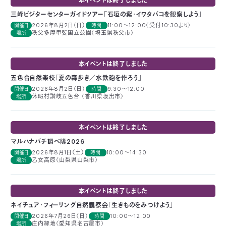
本イベントは終了しました
付
日
三峰ビジターセンターガイドツアー「石垣の紫・イワタバコを観察しよう」
2026年8月2日（日）
11:00～12:00（受付10:30より）
開催日
時間
秩父多摩甲斐国立公園（埼玉県秩父市）
で
場所
本
活
活
自
動
自
本イベントは終了しました
五色台自然楽校「夏の森歩き／水鉄砲を作ろう」
動
然
紹
然
支
2026年8月2日（日）
9:30～12:00
開催日
時間
休暇村讃岐五色台 （香川県坂出市）
場所
を
保
介
観
援
企
本イベントは終了しました
支
護
察
の
業
更
マルハナバチ調べ隊2026
2026年8月1日（土）
10:00～14:30
開催日
時間
え
乙女高原（山梨県山梨市）
場所
協
指
方
連
新
る
会
導
法
携
本イベントは終了しました
情
ネイチュア･フィーリング自然観察会「生きものをみつけよう」
に
員
2026年7月26日（日）
10:00～12:00
開催日
時間
報
庄内緑地（愛知県名古屋市）
場所