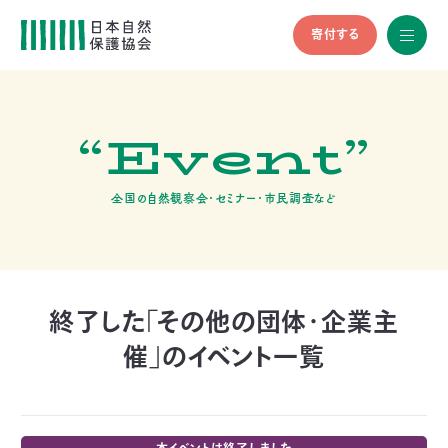
寄付する
All
menu
全メニュ
ー
“Event”
メ
お
デ
問
ィ
い
nglish
ア
合
全国の自然観察会・セミナー・市民調査など
の
わ
方
せ
へ
会
員
の
終了した「その他の団体・企業主
方
催」のイベント一覧
へ
寄