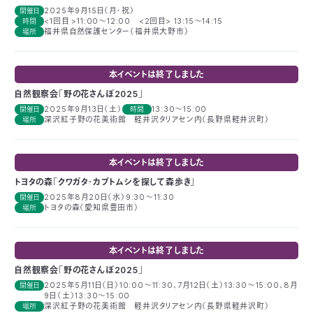
2025年9月15日（月・祝）
付
開催日
日
<1回目 >11:00～12:00 <2回目> 13:15～14:15
時間
福井県自然保護センター（福井県大野市）
場所
で
本
活
本イベントは終了しました
活
自
動
自
自然観察会「野の花さんぽ2025」
2025年9月13日（土）
13:30～15:00
開催日
時間
動
深沢紅子野の花美術館 軽井沢タリアセン内（長野県軽井沢町）
場所
然
紹
然
支
を
保
介
観
援
企
本イベントは終了しました
トヨタの森「クワガタ・カブトムシを探して森歩き」
支
護
察
の
業
更
2025年8月20日（水）9:30～11:30
開催日
トヨタの森（愛知県豊田市）
場所
え
協
指
方
連
新
本イベントは終了しました
る
会
導
法
携
情
自然観察会「野の花さんぽ2025」
2025年5月11日（日）10:00～11:30、7月12日（土）13:30～15:00、8月
開催日
に
員
9日（土）13:30～15:00
報
深沢紅子野の花美術館 軽井沢タリアセン内（長野県軽井沢町）
場所