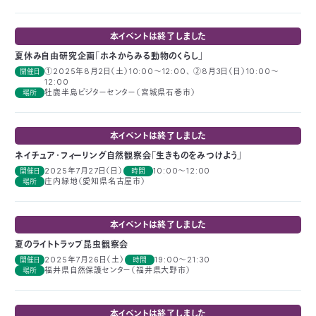
つ
プ
ラ
よ
地
イ
本イベントは終了しました
く
図・
バ
資
あ
ア
シ
い
夏休み自由研究企画「ホネからみる動物のくらし」
料
る
ク
ー
室
ご
セ
ポ
①2025年8月2日（土）10:00～12:00、 ②8月3日（日）10:00～
開催日
質
ス
リ
12:00
問
シ
て
牡鹿半島ビジターセンター（宮城県石巻市）
場所
ー
)
Instagram
Youtube
公
本イベントは終了しました
益
財
ネイチュア･フィーリング自然観察会「生きものをみつけよう」
団
法
2025年7月27日（日）
10:00～12:00
開催日
時間
人
庄内緑地（愛知県名古屋市）
場所
日
本
自
然
本イベントは終了しました
保
護
夏のライトトラップ昆虫観察会
協
会
2025年7月26日（土）
19:00～21:30
開催日
時間
福井県自然保護センター（福井県大野市）
The
場所
Nature
Conservation
Society
of
Japan(NACS-
J)
本イベントは終了しました