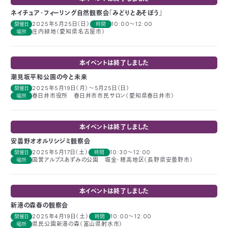
ネイチュア･フィーリング自然観察会「みどりとあそぼう」
2025年5月25日（日）
10:00～12:00
開催日
時間
庄内緑地（愛知県名古屋市）
場所
本イベントは終了しました
潮見坂平和公園の今と未来
2025年5月19日（月）～5月25日（日）
開催日
春日井市役所 春日井市市民サロン（愛知県春日井市）
場所
本イベントは終了しました
安曇野オオルリシジミ観察会
2025年5月17日（土）
10:30～12:00
開催日
時間
国営アルプスあずみの公園 堀金・穂高地区（長野県安曇野市）
場所
本イベントは終了しました
新港の森春の観察会
2025年4月19日（土）
10:00～12:00
開催日
時間
県民公園新港の森（富山県射水市）
場所