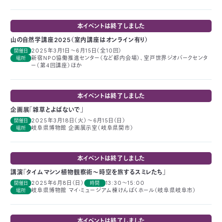
03-
3553-
本イベントは終了しました
4101（代
表）
山の自然学講座2025（室内講座はオンライン有り）
FAX：
2025年3月1日～6月15日（全10回）
開催日
03-
新宿NPO協働推進センター（など都内会場）、室戸世界ジオパークセンタ
場所
ー（第4回講座）ほか
3553-
0139
本イベントは終了しました
閉じる
企画展「雑草とよばないで」
2025年3月18日（火）～6月15日（日）
開催日
岐阜県博物館 企画展示室（岐阜県関市）
場所
本イベントは終了しました
講演「タイムマシン植物観察術～時空を旅するスミレたち」
2025年6月8日（日）
13:30～15:00
開催日
時間
岐阜県博物館 マイ・ミュージアム棟けんぱくホール（岐阜県岐阜市）
場所
本イベントは終了しました