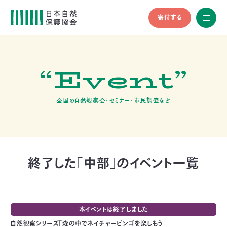
寄付する
All
menu
全メニュ
ー
“Event”
メ
お
デ
問
ィ
い
nglish
ア
合
全国の自然観察会・セミナー・市民調査など
の
わ
方
せ
へ
会
員
の
終了した「中部」のイベント一覧
方
へ
本イベントは終了しました
寄
自然観察シリーズ「森の中でネイチャービンゴを楽しもう」