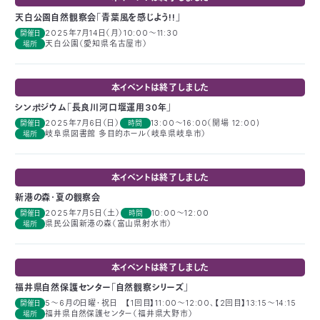
〒
天白公園自然観察会「青葉風を感じよう!!」
104-
2025年7月14日（月）10:00～11:30
開催日
0033
天白公園（愛知県名古屋市）
場所
東
京
本イベントは終了しました
都
中
シンポジウム「長良川河口堰運用30年」
央
2025年7月6日（日）
13:00～16:00（開場 12:00)
開催日
時間
区
岐阜県図書館 多目的ホール（岐阜県岐阜市）
場所
新
川
本イベントは終了しました
1-
16-
新港の森・夏の観察会
10
2025年7月5日（土）
10:00～12:00
開催日
時間
ミ
県民公園新港の森（富山県射水市）
場所
ト
ヨ
本イベントは終了しました
ビ
ル
福井県自然保護センター「自然観察シリーズ」
2F
5～6月の日曜・祝日 【1回目】11:00～12:00、【2回目】13:15～14:15
開催日
TEL：
福井県自然保護センター（福井県大野市）
場所