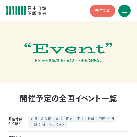
寄付する
All
menu
全メニュ
ー
“Event”
メ
お
デ
問
ィ
い
nglish
ア
合
全国の自然観察会・セミナー・市民調査など
の
わ
方
せ
へ
会
員
の
開催予定の全国イベント一覧
方
へ
全国
北海道
東北
関東
中部
近畿
中国・四国
開催地区
から探す
九州・沖縄
オンライン
寄