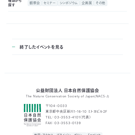
種類から
観察会
セミナー
シンポジウム
企画展
その他
付
探す
日
で
本
活
活
自
動
自
終了したイベントを見る
動
然
紹
然
支
を
保
介
観
援
企
支
護
察
の
業
更
公益財団法人 日本自然保護協会
え
The Nature Conservation Society of Japan(NACS-J)
協
指
方
連
新
〒104-0033
る
東京都中央区新川1-16-10 ミトヨビル2F
会
導
法
携
情
TEL：03-3553-4101（代表）
FAX：03-3553-0139
に
員
報
地図・アクセス
プライバシーポリシー
English