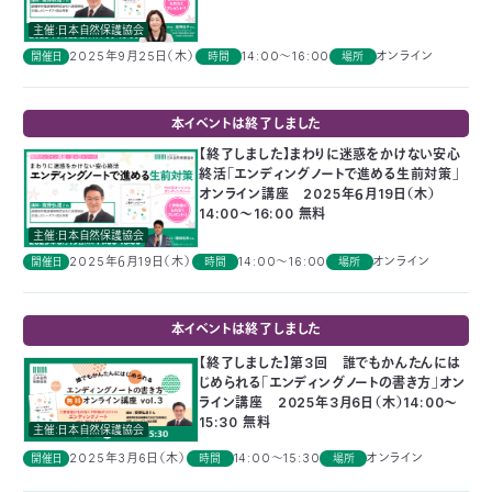
つ
プ
主催:日本自然保護協会
ラ
よ
地
イ
2025年9月25日（木）
14:00～16:00
オンライン
開催日
時間
場所
く
図・
バ
資
あ
ア
シ
い
料
る
ク
ー
室
ご
セ
ポ
質
ス
リ
本イベントは終了しました
問
シ
て
ー
)
Instagram
Youtube
【終了しました】まわりに迷惑をかけない安心
終活「エンディングノートで進める生前対策」
オンライン講座 2025年６月19日（木）
公
益
14:00～16:00 無料
財
主催:日本自然保護協会
団
法
2025年６月19日（木）
14:00～16:00
オンライン
開催日
時間
場所
人
日
本
自
本イベントは終了しました
然
保
【終了しました】第3回 誰でもかんたんには
護
じめられる「エンディングノートの書き方」オン
協
会
ライン講座 2025年3月6日（木）14:00～
15:30 無料
The
主催:日本自然保護協会
Nature
Conservation
Society
2025年3月6日（木）
14:00～15:30
オンライン
開催日
時間
場所
of
Japan(NACS-
J)