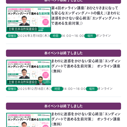
本イベントは終了しました
付
日
第4回オンライン講座「おひとりさまになって
も安心なエンディングノートの備え」（まわりに
迷惑をかけない安心終活「エンディングノート
で
本
活
で進める生前対策」）
主催:日本自然保護協会
活
自
動
自
2026年3月19日（木）
14:00～16:00
オンライン
開催日
時間
場所
動
然
紹
然
支
本イベントは終了しました
まわりに迷惑をかけない安心終活「エンディン
を
保
介
観
援
企
グノートで進める生前対策」 オンライン講座
（無料）
支
護
察
の
業
更
主催:日本自然保護協会
2025年12月18日（木）
14:00～16:00
オンライン
開催日
時間
場所
え
協
指
方
連
新
る
会
導
法
携
本イベントは終了しました
情
まわりに迷惑をかけない安心終活「エンディン
グノートで進める生前対策」 オンライン講座
に
員
報
（無料）