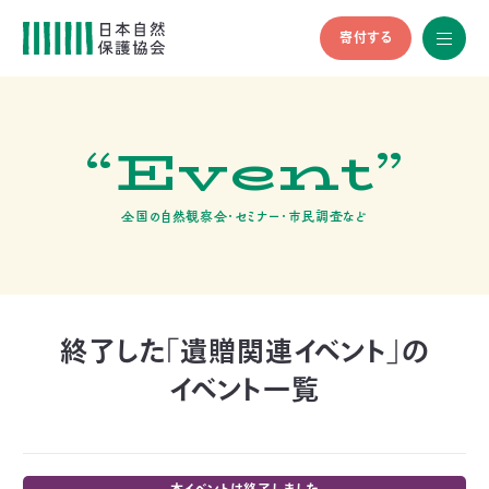
寄付する
All
menu
全メニュ
ー
“Event”
メ
お
デ
問
ィ
い
nglish
ア
合
全国の自然観察会・セミナー・市民調査など
の
わ
方
せ
へ
会
員
の
終了した「遺贈関連イベント」の
方
イベント一覧
へ
寄