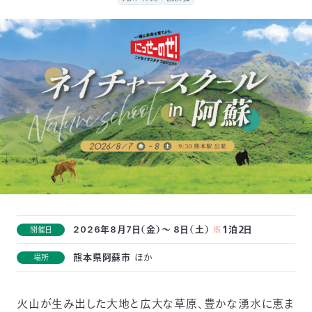
付
日
で
本
活
活
自
動
自
動
然
紹
然
支
を
保
介
観
援
企
支
護
察
の
業
更
え
協
指
方
連
2026年8月7日（金）～ 8日（土）
※
１泊２日
開催日
新
る
熊本県阿蘇市
ほか
場所
会
導
法
携
情
に
員
報
火山が生み出した大地と広大な草原、豊かな湧水に恵ま