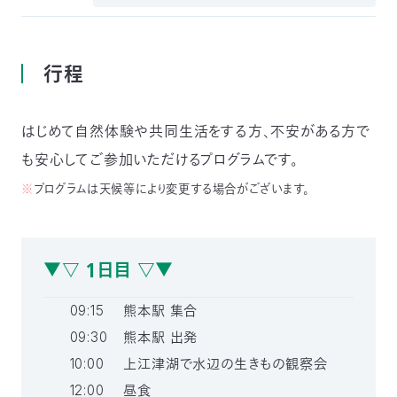
03-
3553-
4101（代
表）
行程
FAX：
03-
3553-
はじめて自然体験や共同生活をする方、不安がある方で
0139
も安心してご参加いただけるプログラムです。
閉じる
※
プログラムは天候等により変更する場合がございます。
▼▽ １日目 ▽▼
09:15
熊本駅 集合
09:30
熊本駅 出発
10:00
上江津湖で水辺の生きもの観察会
12:00
昼食