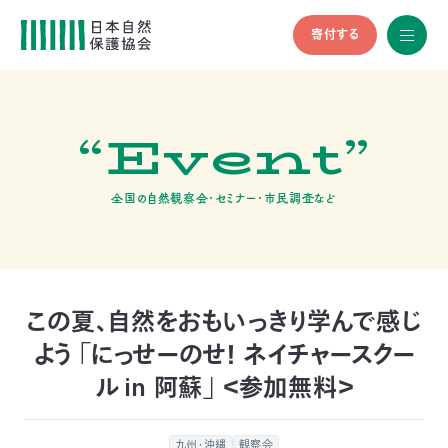
寄付する
All
menu
全メニュ
ー
“Event”
メ
お
デ
問
ィ
い
nglish
ア
合
全国の自然観察会・セミナー・市民調査など
の
わ
方
せ
へ
会
員
の
この夏、自然をおもいっきり学んで感じ
方
よう 「にっせーのせ！ ネイチャースクー
へ
ル in 阿蘇」 ＜参加無料＞
寄
九州・沖縄
観察会