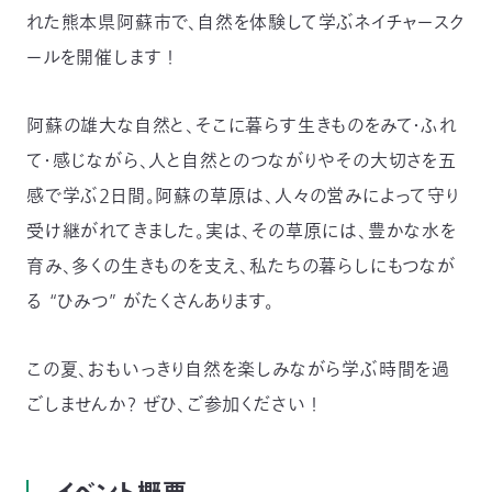
れた熊本県阿蘇市で、自然を体験して学ぶネイチャースク
つ
プ
ラ
よ
ールを開催します ！
地
イ
く
図・
バ
資
あ
ア
シ
い
料
る
ク
ー
室
ご
セ
ポ
質
ス
リ
阿蘇の雄大な自然と、そこに暮らす生きものをみて・ふれ
問
シ
て
ー
)
Instagram
Youtube
て・感じながら、人と自然とのつながりやその大切さを五
感で学ぶ２日間。阿蘇の草原は、人々の営みによって守り
公
益
受け継がれてきました。実は、その草原には、豊かな水を
財
団
法
育み、多くの生きものを支え、私たちの暮らしにもつなが
人
日
る “ひみつ” がたくさんあります。
本
自
然
保
この夏、おもいっきり自然を楽しみながら学ぶ時間を過
護
協
会
ごしませんか？ ぜひ、ご参加ください ！
The
Nature
Conservation
Society
of
Japan(NACS-
J)