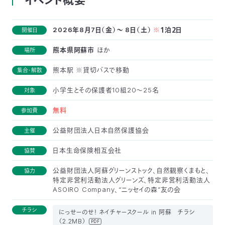
イベント概要
〒
104-
2026年8月7日（金）～ 8日（土）
※
１泊２日
開催日
0033
東
熊本県阿蘇市
ほか
場所
京
都
熊本駅 ※貸切バスで移動
集合・解散
中
央
小学生とその保護者10組20～25名
対象
区
新
無料
参加費
川
1-
公益財団法人日本自然保護協会
主催
16-
10
日本生命保険相互会社
協賛
ミ
ト
公益財団法人阿蘇グリーンストック、自然観察くまもと、
協力
ヨ
特定非営利活動法人グリーンズ、特定非営利活動法人
ビ
ASOIRO Company、“ニッセイの森”友の会
ル
チラシ
2F
にっせーのせ！ ネイチャースクール in 阿蘇 チラシ
TEL：
（2.2MB）
PDF