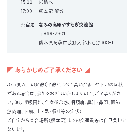
15:00
帰路へ
17:00
熊本駅 解散
※
宿泊
：
なみの高原やすらぎ交流館
〒869-2801
熊本県阿蘇市波野大字小地野663-1
◤ あらかじめご了承ください ◢
37.5度以上の発熱（平熱と比べて高い発熱）や下記の症状
がある場合は、参加をお断りいたしますので、ご了承くださ
い。（咳、呼吸困難、全身倦怠感、咽頭痛、鼻汁・鼻閉、関節・
筋肉痛、下痢、吐き気・嘔吐等の症状）
ご自宅から集合場所（熊本駅）までの交通費等は自己負担と
なります。