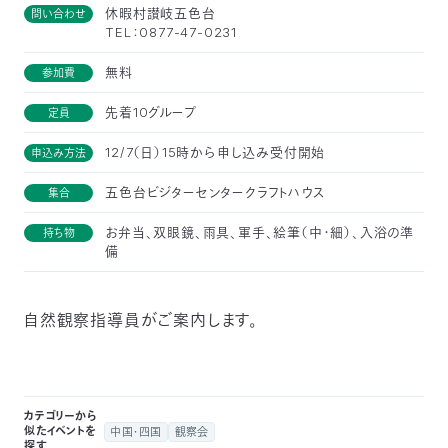
休暇村讃岐五色台
問い合わせ
つ
プ
TEL：0877-47-0231
ラ
よ
地
イ
く
図・
バ
資
あ
無料
参加費
ア
シ
い
料
る
ク
ー
室
ご
セ
ポ
質
ス
リ
先着10グループ
定員
問
シ
て
ー
)
Instagram
Youtube
12/7（日）15時から申し込み受付開始
申込み方法
公
五色台ビジターセンタークラフトハウス
集合
益
財
団
お弁当、双眼鏡、雨具、軍手、絵筆（中・細）、入浴の準
持ち物
法
人
備
日
本
自
然
自然観察指導員がご案内します。
保
護
協
会
The
Nature
Conservation
Society
カテゴリーから
of
似たイベントを
中国・四国
観察会
Japan(NACS-
J)
探す