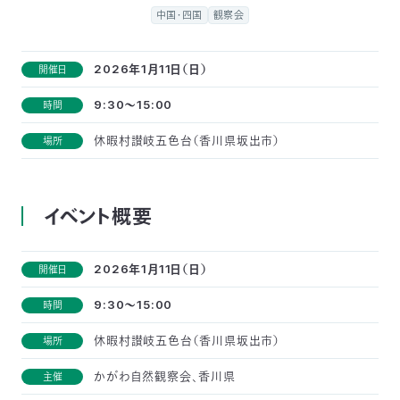
付
中国・四国
観察会
日
で
本
活
2026年1月11日（日）
開催日
活
9:30～15:00
時間
自
動
自
休暇村讃岐五色台（香川県坂出市）
場所
動
然
紹
然
支
を
保
介
観
援
企
イベント概要
支
護
察
の
業
更
2026年1月11日（日）
開催日
え
協
指
方
連
新
9:30～15:00
時間
る
会
導
法
携
情
休暇村讃岐五色台（香川県坂出市）
場所
かがわ自然観察会、香川県
主催
に
員
報