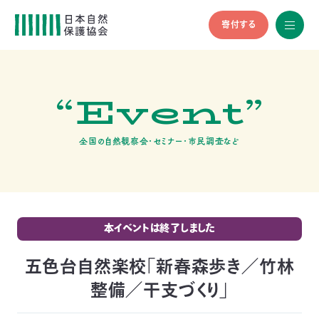
寄付する
All
menu
全メニュ
ー
“Event”
メ
お
デ
問
ィ
い
nglish
ア
合
全国の自然観察会・セミナー・市民調査など
の
わ
方
せ
へ
会
員
の
本イベントは終了しました
方
へ
五色台自然楽校「新春森歩き／竹林
整備／干支づくり」
寄