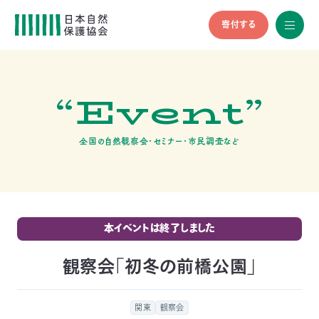
寄付する
All
menu
全メニュ
ー
“Event”
メ
お
デ
問
ィ
い
nglish
ア
合
全国の自然観察会・セミナー・市民調査など
の
わ
方
せ
へ
会
員
の
本イベントは終了しました
方
へ
観察会「初冬の前橋公園」
寄
関東
観察会