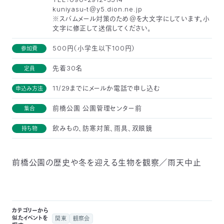
kuniyasu-t＠y5.dion.ne.jp
つ
プ
※スパムメール対策のため＠を大文字にしています。小
ラ
よ
地
イ
文字に修正して送信してください。
く
図・
バ
資
あ
ア
シ
い
料
る
ク
ー
室
ご
500円（小学生以下100円）
参加費
セ
ポ
質
ス
リ
問
シ
て
ー
先着30名
定員
)
Instagram
Youtube
11/29までにメールか電話で申し込む
申込み方法
公
益
財
前橋公園 公園管理センター前
集合
団
法
人
飲みもの、防寒対策、雨具、双眼鏡
持ち物
日
本
自
然
保
前橋公園の歴史や冬を迎える生物を観察／雨天中止
護
協
会
The
Nature
Conservation
Society
カテゴリーから
of
Japan(NACS-
似たイベントを
関東
観察会
J)