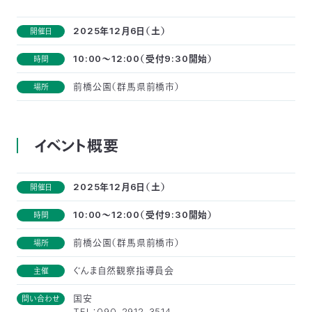
付
日
2025年12月6日（土）
開催日
で
本
活
10:00～12:00（受付9:30開始）
時間
活
自
動
自
前橋公園（群馬県前橋市）
場所
動
然
紹
然
支
イベント概要
を
保
介
観
援
企
支
2025年12月6日（土）
開催日
護
察
の
業
更
10:00～12:00（受付9:30開始）
時間
え
協
指
方
連
新
前橋公園（群馬県前橋市）
場所
る
会
導
法
携
情
ぐんま自然観察指導員会
主催
に
員
国安
問い合わせ
報
TEL：090-2912-3514