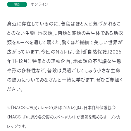
オンライン
場所
つ
プ
ラ
よ
地
イ
く
図・
バ
資
あ
ア
シ
い
身近に存在しているのに、普段はほとんど気づかれるこ
料
る
ク
ー
室
ご
セ
ポ
質
とのない生物「地衣類」。菌類と藻類の共生体である地衣
ス
リ
問
シ
て
ー
)
Instagram
Youtube
類をルーペを通して覗くと、驚くほど繊細で美しい世界が
広がっています。今回のNカレは、会報『自然保護』2025
公
益
年11-12月号特集との連動企画。地衣類の不思議な生態
財
団
法
や形の多様性など、普段は見過ごしてしまう小さな生命
人
日
の魅力についてみなさんと一緒に学びます。ぜひご参加く
本
自
ださい。
然
保
護
協
会
※「NACS-J市民カレッジ（略称：Nカレ）」は、日本自然保護協会
The
Nature
（NACS-J）に集う各分野のスペシャリストが講師を務めるオープンカ
Conservation
Society
of
レッジです。
Japan(NACS-
J)