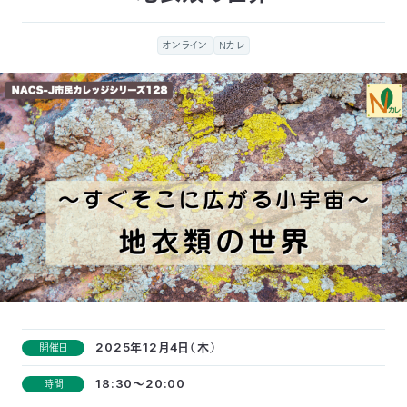
付
日
オンライン
Nカレ
で
本
活
活
自
動
自
動
然
紹
然
支
を
保
介
観
援
企
支
護
察
の
業
更
え
協
指
方
連
新
る
会
導
法
携
情
2025年12月4日（木）
開催日
18:30～20:00
時間
に
員
報