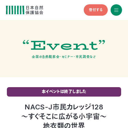
寄付する
All
menu
全メニュ
ー
“Event”
メ
お
デ
問
ィ
い
nglish
ア
合
全国の自然観察会・セミナー・市民調査など
の
わ
方
せ
へ
会
員
の
本イベントは終了しました
方
へ
NACS-J市民カレッジ128
～すぐそこに広がる小宇宙～
寄
地衣類の世界