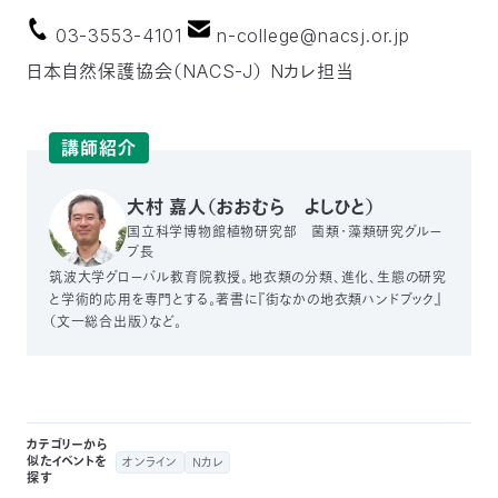
03-3553-4101
n-college@nacsj.or.jp
日本自然保護協会（NACS-J） Nカレ担当
講師紹介
大村 嘉人（おおむら よしひと）
国立科学博物館植物研究部 菌類・藻類研究グルー
プ長
筑波大学グローバル教育院教授。地衣類の分類、進化、生態の研究
と学術的応用を専門とする。著書に『街なかの地衣類ハンドブック』
（文一総合出版）など。
カテゴリーから
似たイベントを
オンライン
Nカレ
探す