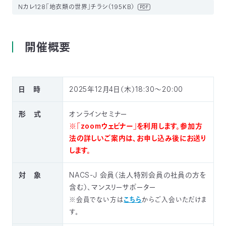
Nカレ128「地衣類の世界」チラシ（195KB）
PDF
〒
104-
0033
東
開催概要
京
都
中
央
日 時
2025年12月4日（木）
18:30～20:00
区
新
形 式
オンラインセミナー
川
※「zoomウェビナー」を利用します。参加方
1-
16-
法の詳しいご案内は、お申し込み後にお送り
10
します。
ミ
ト
対 象
NACS-J 会員（法人特別会員の社員の方を
ヨ
含む）、マンスリーサポーター
ビ
※会員でない方は
こちら
からご入会いただけま
ル
2F
す。
TEL：