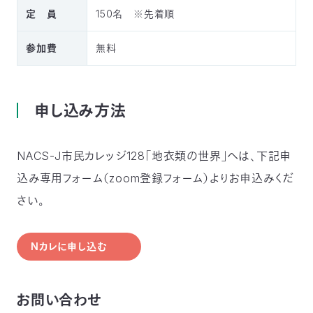
03-
定 員
150名 ※先着順
3553-
4101（代
参加費
無料
表）
FAX：
03-
3553-
申し込み方法
0139
閉じる
NACS-J市民カレッジ128「地衣類の世界」へは、下記申
込み専用フォーム（zoom登録フォーム）よりお申込みくだ
さい。
Nカレに申し込む
お問い合わせ