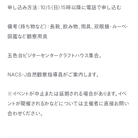
申し込み方法：10/5（日）15時以降に電話で申し込む
つ
プ
ラ
よ
地
イ
く
図・
バ
資
あ
ア
シ
い
料
る
備考（持ち物など）：長靴、飲み物、雨具、双眼鏡・ルーペ・
ク
ー
室
ご
セ
ポ
質
ス
リ
図鑑など観察用具
問
シ
て
ー
)
Instagram
Youtube
五色台ビジターセンタークラフトハウス集合。
公
益
財
団
法
NACS-J自然観察指導員がご案内します。
人
日
本
自
※イベントが中止または延期される場合があります。イベ
然
保
ントが開催されるかなどについては主催者に直接お問い
護
協
会
合わせください。
The
Nature
Conservation
Society
of
Japan(NACS-
J)