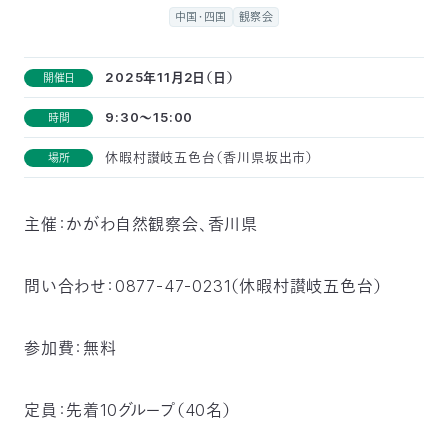
付
中国・四国
観察会
日
で
本
活
2025年11月2日（日）
開催日
活
9:30～15:00
時間
自
動
自
休暇村讃岐五色台（香川県坂出市）
場所
動
然
紹
然
支
を
主催：かがわ自然観察会、香川県
保
介
観
援
企
支
護
察
の
業
更
問い合わせ：0877-47-0231（休暇村讃岐五色台）
え
協
指
方
連
新
参加費：無料
る
会
導
法
携
情
定員：先着10グループ（40名）
に
員
報