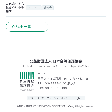
カテゴリーから
〒
似たイベントを
中国・四国
観察会
104-
探す
0033
東
京
イベント一覧
都
中
央
区
新
川
公益財団法人 日本自然保護協会
1-
The Nature Conservation Society of Japan(NACS-J)
16-
10
〒104-0033
ミ
東京都中央区新川1-16-10 ミトヨビル2F
TEL：03-3553-4101（代表）
ト
FAX：03-3553-0139
ヨ
ビ
地図・アクセス
プライバシーポリシー
English
ル
2F
©THE NATURE CONSERVATION SOCIETY OF JAPAN, All rights reserved.
TEL：