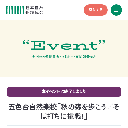
寄付する
All
menu
全メニュ
ー
“Event”
メ
お
デ
問
ィ
い
nglish
ア
合
全国の自然観察会・セミナー・市民調査など
の
わ
方
せ
へ
会
員
の
本イベントは終了しました
方
へ
五色台自然楽校「秋の森を歩こう／そ
ば打ちに挑戦！」
寄