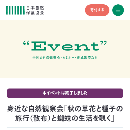
寄付する
All
menu
全メニュ
ー
“Event”
メ
お
デ
問
ィ
い
nglish
ア
合
全国の自然観察会・セミナー・市民調査など
の
わ
方
せ
へ
会
員
の
本イベントは終了しました
方
へ
身近な自然観察会「秋の草花と種子の
旅行（散布）と蜘蛛の生活を覗く」
寄