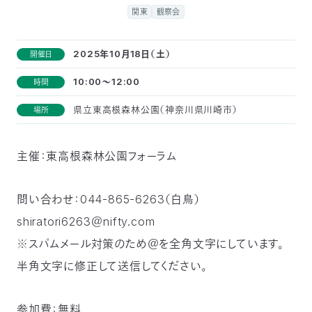
付
関東
観察会
日
で
本
活
2025年10月18日（土）
開催日
活
10:00～12:00
時間
自
動
自
県立東高根森林公園（神奈川県川崎市）
場所
動
然
紹
然
支
を
主催：東高根森林公園フォーラム
保
介
観
援
企
支
護
察
の
業
更
問い合わせ：044-865-6263（白鳥）
shiratori6263＠nifty.com
え
協
指
方
連
新
※スパムメール対策のため＠を全角文字にしています。
る
会
導
法
携
半角文字に修正して送信してください。
情
に
員
報
参加費：無料