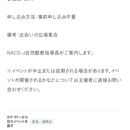
つ
プ
ラ
よ
地
イ
申し込み方法：事前申し込み不要
く
図・
バ
資
あ
ア
シ
い
料
る
ク
ー
室
ご
セ
ポ
質
ス
リ
問
備考：出会いの広場集合
シ
て
ー
)
Instagram
Youtube
NACS-J自然観察指導員がご案内します。
公
益
財
団
法
※イベントが中止または延期される場合があります。イベ
人
日
ントが開催されるかなどについては主催者に直接お問い
本
自
合わせください。
然
保
護
協
会
The
Nature
Conservation
カテゴリーから
Society
似たイベントを
関東
観察会
of
Japan(NACS-
探す
J)