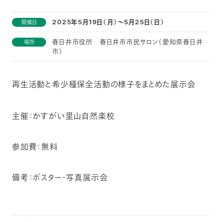
付
日
2025年5月19日（月）～5月25日（日）
開催日
で
本
活
春日井市役所 春日井市市民サロン（愛知県春日井
場所
市）
活
自
動
自
動
再生活動と希少種保全活動の様子をまとめた展示会
然
紹
然
支
を
保
介
観
援
企
主催：かすがい里山自然楽校
支
護
察
の
業
更
参加費：無料
え
協
指
方
連
新
備考：ポスター・写真展示会
る
会
導
法
携
情
に
員
報