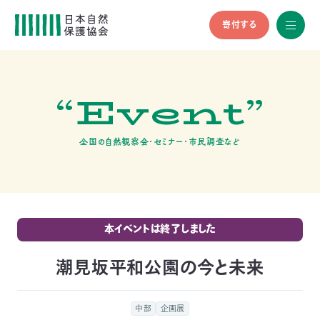
寄付する
All
menu
全メニュ
ー
“Event”
メ
お
デ
問
ィ
い
nglish
ア
合
全国の自然観察会・セミナー・市民調査など
の
わ
方
せ
へ
会
員
の
本イベントは終了しました
方
へ
潮見坂平和公園の今と未来
寄
中部
企画展