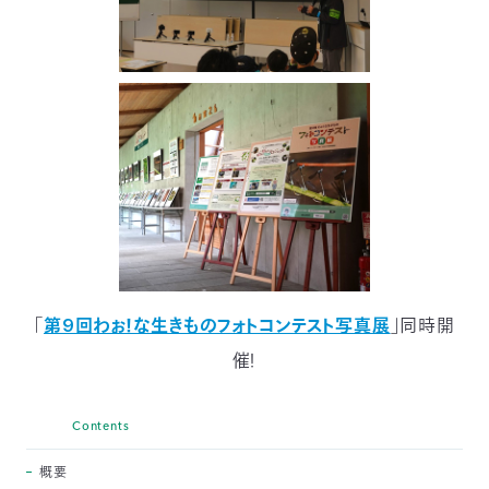
03-
3553-
4101（代
表）
FAX：
03-
3553-
0139
閉じる
「
第9回わぉ！な生きものフォトコンテスト写真展
」同時開
催！
Contents
概要