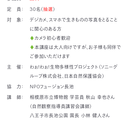
定 員：
30名（
抽選
）
対 象：
デジカメ、スマホで生きものの写真をとること
に関心のある方
♦
カメラ初心者歓迎
♦
本講座は大人向けですが、お子様も同伴で
ご参加いただけます
主 催：
わぉ！わぉ！生物多様性プロジェクト（ソニーグ
ループ株式会社、日本自然保護協会）
協 力：
NPOフュージョン長池
講 師：
相模原市立博物館 学芸員 秋山 幸也さん
（自然観察指導員講習会講師）
八王子市長池公園 園長 小林 健人さん