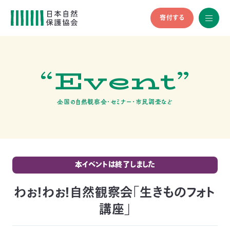
寄付する
All
menu
全メニュ
ー
“Event”
メ
お
デ
問
ィ
い
nglish
ア
合
全国の自然観察会・セミナー・市民調査など
の
わ
方
せ
へ
会
員
の
本イベントは終了しました
方
へ
わぉ！わぉ！自然観察会「生きものフォト
講座」
寄