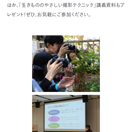
ほか、「生きもののやさしい撮影テクニック」講義資料もプ
〒
104-
レゼント！ぜひ、お気軽にご参加ください。
0033
東
京
都
中
央
区
新
川
1-
16-
10
ミ
ト
ヨ
ビ
ル
2F
TEL：