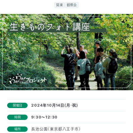
付
関東
観察会
日
で
本
活
活
自
動
自
動
然
紹
然
支
を
保
介
観
援
企
支
護
察
の
業
更
え
協
指
方
連
新
2024年10月14日(月・祝)
開催日
る
会
導
法
携
情
9：30～12：30
時間
に
員
報
長池公園（東京都八王子市）
場所