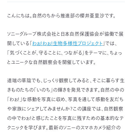
つ
プ
ラ
よ
こんにちは。自然のちから推進部の櫻井亜里沙です。
地
イ
く
図・
バ
資
あ
ア
シ
い
料
る
ク
ー
室
ご
セ
ポ
質
ス
リ
ソニーグループ株式会社と日本自然保護協会が協働で展
問
シ
て
ー
)
Instagram
Youtube
開している「
わぉ！わぉ！生物多様性プロジェクト
」では、
「気づくことが、守ることに、つながる」をテーマに、ちょっ
公
益
財
とユニークな自然観察会を開催しています。
団
法
人
日
道端の草陰でも、じっくり観察してみると、そこに暮らす生
本
自
きものたちの「いのち」の輝きを発見できます。自然の中の
然
保
護
「わぉ！」な感動を写真に収め、写真を通して感動を友だち
協
会
や家族にシェアしてみませんか？この講座では、自然観察
The
Nature
の中でわぉ！と感じたことを写真に残すための基本的なテ
Conservation
Society
of
クニックを学びます。最新のソニーのスマホカメラ紹介の
Japan(NACS-
J)