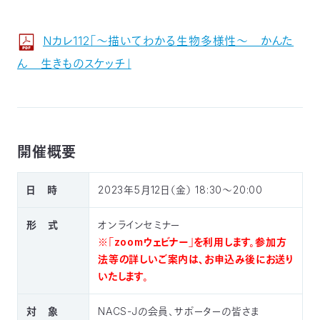
03-
3553-
4101（代
Nカレ112「～描いてわかる生物多様性～ かんた
表）
ん 生きものスケッチ」
FAX：
03-
3553-
0139
開催概要
閉じる
日 時
2023年5月12日（金） 18:30～20:00
形 式
オンラインセミナー
※「zoomウェビナー」を利用します。参加方
法等の詳しいご案内は、お申込み後にお送り
いたします。
対 象
NACS-Jの会員、サポーターの皆さま