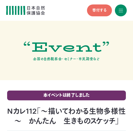
寄付する
All
menu
全メニュ
ー
“Event”
メ
お
デ
問
ィ
い
nglish
ア
合
全国の自然観察会・セミナー・市民調査など
の
わ
方
せ
へ
会
員
の
本イベントは終了しました
方
へ
Nカレ112「～描いてわかる生物多様性
～ かんたん 生きものスケッチ」
寄