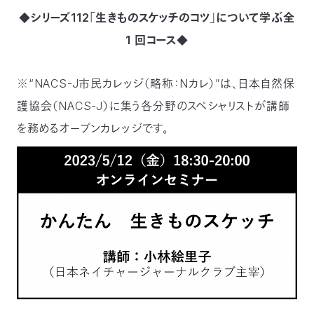
〒
◆シリーズ112「生きものスケッチのコツ」について学ぶ全
104-
1 回コース◆
0033
東
京
※“NACS-J市民カレッジ（略称：Nカレ）”は、日本自然保
都
中
護協会（NACS-J）に集う各分野のスペシャリストが講師
央
を務めるオープンカレッジです。
区
新
川
1-
16-
10
ミ
ト
ヨ
ビ
ル
2F
TEL：