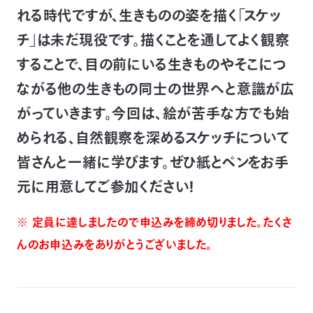
れる時代ですが、生きものの姿を描く「スケッ
つ
プ
ラ
よ
地
イ
チ」は未だ現役です。描くことを通してよく観察
く
図・
バ
資
あ
ア
シ
い
料
る
ク
ー
することで、目の前にいる生きものやそこにつ
室
ご
セ
ポ
質
ス
リ
問
シ
ながる他の生きもの同士の世界へと意識が広
て
ー
)
Instagram
Youtube
がっていきます。今回は、絵が苦手な方でも始
公
められる、自然観察を深めるスケッチについて
益
財
団
皆さんと一緒に学びます。ぜひ紙とペンをお手
法
人
元に用意してご参加ください！
日
本
自
然
※ 定員に達しましたので申込みを締め切りました。たくさ
保
護
んのお申込みをありがとうございました。
協
会
The
Nature
Conservation
Society
of
Japan(NACS-
J)