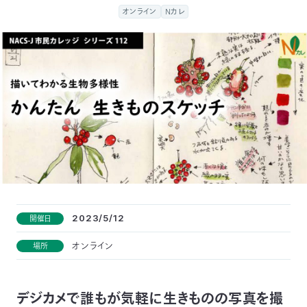
付
オンライン
Nカレ
日
で
本
活
活
自
動
自
動
然
紹
然
支
を
保
介
観
援
企
支
護
察
の
業
更
え
2023/5/12
開催日
協
指
方
連
新
オンライン
場所
る
会
導
法
携
情
に
員
報
デジカメで誰もが気軽に生きものの写真を撮