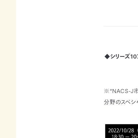
例紹
今
自
サポー
介ブ
回
然
ト情報
ック」
の
保
ダウ
講師一
み
護
ンロ
覧
の
に
ード
支
つ
講師依
援
な
企業
頼・研
が
連携
修依頼
る
◆シリーズ10
事例
お
紹介
講
買
企業
い
の方
習
物
への
※“NACS-
遺
お
お知
会
贈・
宝
らせ
分野のスペシ
相
エ
（セミ
続
イド
ナー
一
財
（不
等）
産
用
覧・
か
品
ら
の