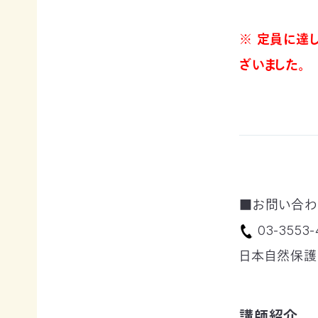
寄
ト
員
付
情
限
※ 定員に達
報
定
知
コ
ざいました。
ろ
ン
更
う、
新
テ
情
自
ン
報
然
ツ
会
の
各
員
こ
種
の
と
お
方
へ
要
手
お
望・
続
問
■お問い合わ
声
き
い
合
明
（登
03-3553
わ
団
録
せ
体
情
日本自然保護協
か
報
ら
メディアの方へ
変
資料室
地図・アクセス
よくあるご質問
の
更
プライバシーポリシー
English
お
等）
講師紹介