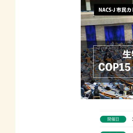
イヌワ
日本自
法制
然保
シ保
然保護
度へ
護
全
協会の
の働き
日本
歴史
かけ
サシバ
版ネイ
の保
地図・
各地
チャー
全
アクセ
の自
ポジテ
ス
然保
ィブア
赤谷
護問
プロー
プロジ
採用情
題へ
チ
ェクト
報
の対
国際
ユネス
応
連携
コエコ
自然
／
パーク
観察
IUCN
の推
指導
日本
進
員の
委員
みな
養成
会
かみ
すべ
日本自
ネイチ
開催日
てのこ
然保
ャーポ
どもに
護大
ジティ