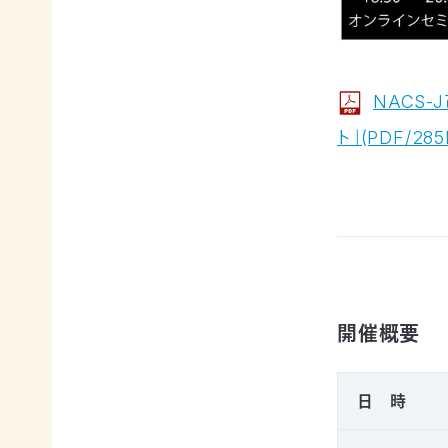
申
の
買
ご
取
寄
寄
込
付
付）
NACS
寄
遺
付
ト」(PDF/285
言
金
によ
控
るご
除
寄
に
付
つ
（遺
い
贈）
て
生
褒
前
開催概要
章
寄
制
付
度
に
に
日 時
つ
つ
い
い
て