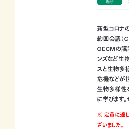
賞
ブプロ
場所
新型コロナ
自然
支援の
企業
約国会議（C
観察
方法
連携
指導
TOP
TOP
OECMの議
員
ンズなど生
TOP
スと生物多
サ
そ
寄付
ポ
の
（継
危機などが
ー
他
続・
自然観
タ
の
都
生物多様性
察指導
ー
ご
度）
員講習
に学びます。
会
寄
会につ
連
員
付
いて
携・
に
の
※ 定員に達
協働
自然観
な
方
察指導
る
法
「事
ざいました。
員への