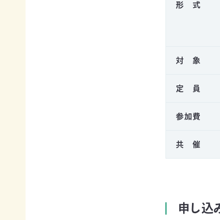
形 式
て
相
会
続
員
財
制
産
度
（遺
対 象
に
産）
つ
か
い
ら
定 員
て
の
活
ご
動
参加費
寄
レ
付
ポ
お
共 催
ー
香
ト
典・
全
供
国
花
の
代
イ
によ
申し込
ベ
るご
ン
会