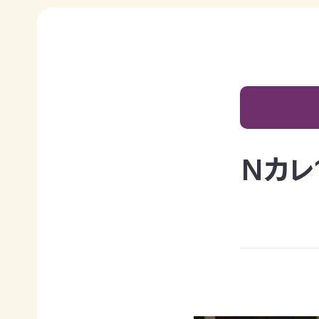
日本自
活動紹介TOP
然保
護協
会につ
陸の
自然
ジェク
いて
保護
を！
ト
TOP
区を
ネイチ
モニタ
つくる
ュア・
リング
豊か
フィー
サイト
な海を
リング
1000
ミッシ
Nカレ
未来
里地
ョン・ビ
四国
につ
調査
ジョン
のツキ
なぐ
ノワグ
里山
組織概
気候
マ保
の生
要
変動
全
物多
事業報
対策と
様性
草原
告書・
自然
を守る
のチョ
事業計
保護
ウ保
ライフ
画書・
の両
全
スタイ
財務
立
ルと自