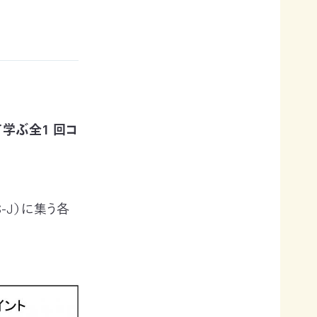
て学ぶ全1 回コ
-J）に集う各