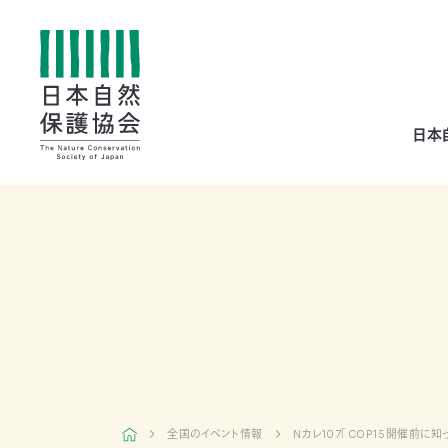
All
日本
menu
全メニュー
寄
付
全国のイベント情報
Nカレ107「COP15開催前に