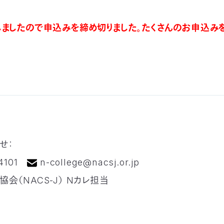
しましたので申込みを締め切りました。たくさんのお申込み
せ：
-4101
n-college@nacsj.or.jp
会（NACS-J） Nカレ担当