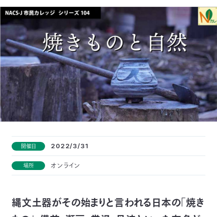
付
日
で
本
活
活
自
動
自
動
然
紹
然
支
を
保
介
観
援
企
支
護
察
の
業
更
2022/3/31
開催日
え
協
指
方
連
新
オンライン
場所
る
会
導
法
携
情
縄文土器がその始まりと言われる日本の「焼き
に
員
報