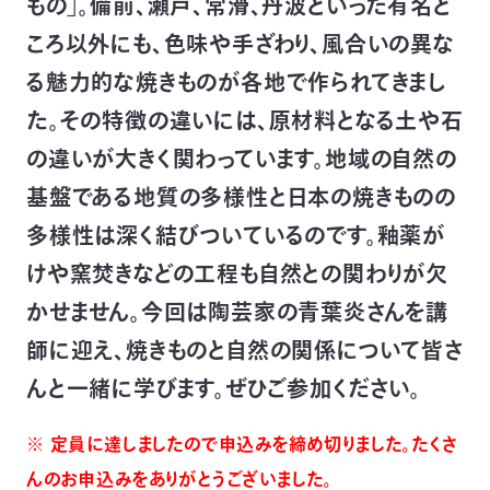
もの」。備前、瀬戸、常滑、丹波といった有名ど
つ
プ
ころ以外にも、色味や手ざわり、風合いの異な
ラ
よ
地
イ
く
図・
バ
資
あ
る魅力的な焼きものが各地で作られてきまし
ア
シ
い
料
る
ク
ー
室
ご
セ
ポ
質
た。その特徴の違いには、原材料となる土や石
ス
リ
問
シ
て
ー
)
Instagram
Youtube
の違いが大きく関わっています。地域の自然の
基盤である地質の多様性と日本の焼きものの
公
益
財
多様性は深く結びついているのです。釉薬が
団
法
けや窯焚きなどの工程も自然との関わりが欠
人
日
本
かせません。今回は陶芸家の青葉炎さんを講
自
然
師に迎え、焼きものと自然の関係について皆さ
保
護
協
んと一緒に学びます。ぜひご参加ください。
会
The
Nature
※ 定員に達しましたので申込みを締め切りました。たくさ
Conservation
Society
of
Japan(NACS-
んのお申込みをありがとうございました。
J)