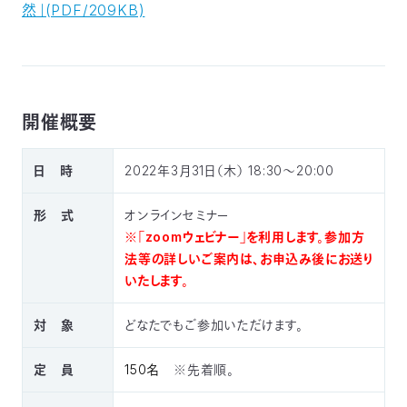
然」(PDF/209KB)
03-
3553-
4101（代
表）
FAX：
03-
開催概要
3553-
0139
日 時
2022年3月31日（木） 18
:30～20:00
閉じる
形 式
オンラインセミナー
※「zoomウェビナー」を利用します。参加方
法等の詳しいご案内は、お申込み後にお送り
いたします。
対 象
どなたでもご参加いただけます。
定 員
150名
※先着順。