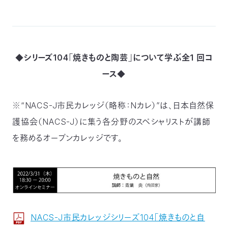
〒
104-
0033
東
京
◆シリーズ104「焼きものと陶芸」について学ぶ全1 回コ
都
ース◆
中
央
区
※“NACS-J市民カレッジ（略称：Nカレ）”は、日本自然保
新
川
護協会（NACS-J）に集う各分野のスペシャリストが講師
1-
を務めるオープンカレッジです。
16-
10
ミ
ト
ヨ
ビ
ル
2F
NACS-J市民カレッジシリーズ104「焼きものと自
TEL：