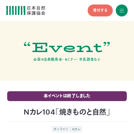
寄付する
All
menu
全メニュ
ー
“Event”
メ
お
デ
問
ィ
い
nglish
ア
合
全国の自然観察会・セミナー・市民調査など
の
わ
方
せ
へ
会
員
の
本イベントは終了しました
方
へ
Nカレ104「焼きものと自然」
寄
オンライン
Nカレ