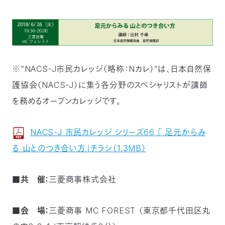
〒
104-
0033
東
京
都
※“NACS-J市民カレッジ（略称：Nカレ）”は、日本自然保
中
央
護協会（NACS-J）に集う各分野のスペシャリストが講師
区
を務めるオープンカレッジです。
新
川
1-
NACS-J 市民カレッジ シリーズ66 「 足元からみ
16-
10
る 山とのつき合い方」チラシ（1.3MB）
ミ
ト
■共 催：
三菱商事株式会社
ヨ
ビ
ル
■会 場：
三菱商事 MC FOREST （東京都千代田区丸
2F
TEL：