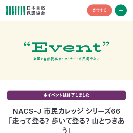
寄付する
All
menu
全メニュ
ー
“Event”
メ
お
デ
問
ィ
い
nglish
ア
合
全国の自然観察会・セミナー・市民調査など
の
わ
方
せ
へ
会
員
の
本イベントは終了しました
方
へ
NACS-J 市民カレッジ シリーズ66
「走って登る？ 歩いて登る？ 山とつきあ
寄
う」