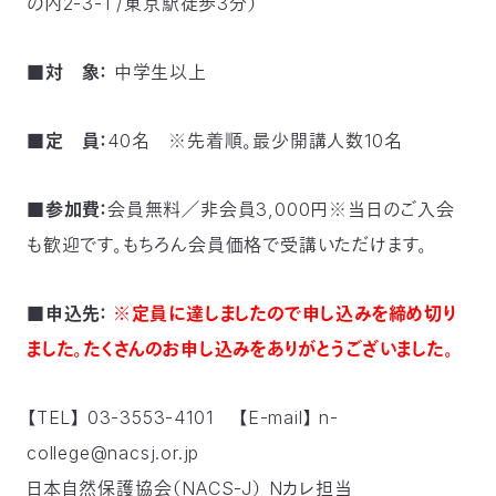
の内2-3-1 /東京駅徒歩3分）
03-
3553-
4101（代
■対 象：
中学生以上
表）
FAX：
03-
■定 員：
40名 ※先着順。最少開講人数10名
3553-
0139
■参加費：
会員無料／非会員3,000円※当日のご入会
閉じる
も歓迎です。もちろん会員価格で受講いただけます。
■申込先：
※定員に達しましたので申し込みを締め切り
ました。たくさんのお申し込みをありがとうございました。
【TEL】 03-3553-4101 【E-mail】 n-
college@nacsj.or.jp
日本自然保護協会（NACS-J） Nカレ担当