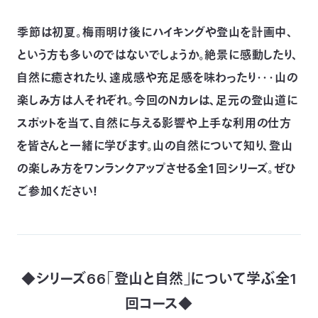
つ
プ
ラ
季節は初夏。梅雨明け後にハイキングや登山を計画中、
よ
地
イ
く
図・
バ
資
あ
という方も多いのではないでしょうか。絶景に感動したり、
ア
シ
い
料
る
ク
ー
室
ご
セ
ポ
質
自然に癒されたり、達成感や充足感を味わったり･･･山の
ス
リ
問
シ
て
ー
)
Instagram
Youtube
楽しみ方は人それぞれ。今回のNカレは、足元の登山道に
スポットを当て、自然に与える影響や上手な利用の仕方
公
益
を皆さんと一緒に学びます。山の自然について知り、登山
財
団
の楽しみ方をワンランクアップさせる全１回シリーズ。ぜひ
法
人
日
ご参加ください！
本
自
然
保
護
協
会
The
◆シリーズ66「登山と自然」について学ぶ全1
Nature
Conservation
Society
回コース◆
of
Japan(NACS-
J)