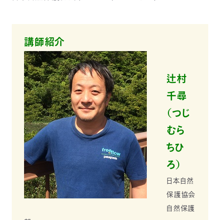
講師紹介
辻村
千尋
（つじ
むら
ちひ
ろ）
日本自然
保護協会
自然保護