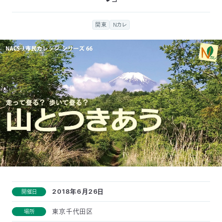
付
日
関東
Nカレ
で
本
活
活
自
動
自
動
然
紹
然
支
を
保
介
観
援
企
支
護
察
の
業
更
え
協
指
方
連
新
る
会
導
法
携
情
2018年6月26日
開催日
に
員
東京千代田区
場所
報