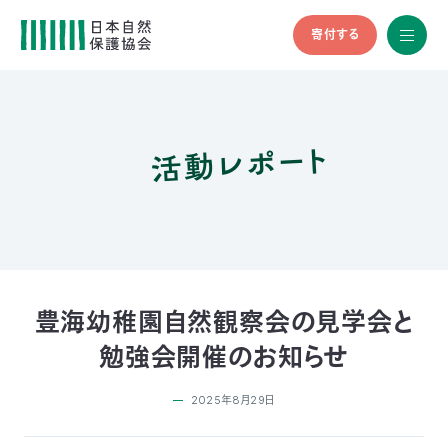
寄付する
All
menu
全メニュ
ー
活動レポート
メ
お
デ
問
ィ
い
nglish
ア
合
の
わ
方
せ
へ
会
員
の
豊海幼稚園自然観察会の見学会と
方
勉強会開催のお知らせ
へ
2025年8月29日
寄