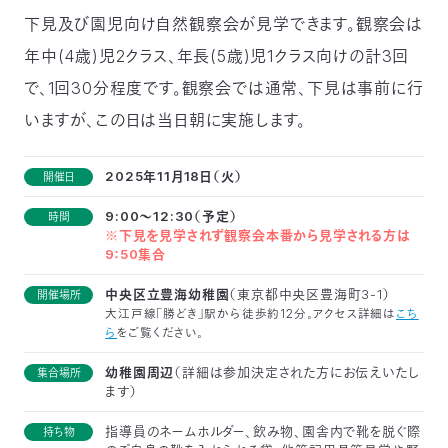
下見及び園児向け自然観察会が見学できます。観察会は
年中(4歳)児2クラス、年長(5歳)児1クラス向けの計3回
で、1回30分程度です。観察会では通常、下見は事前に行
いますが、この日は当日朝に実施します。
2025年11月18日（火）
開催日
9:00～12:30（予定）
時間
※下見を見学されず観察会本番から見学される方は
9：50集合
中央区立豊海幼稚園
（東京都中央区豊海町3-1）
開催場所
大江戸線「勝どき」駅から徒歩約12分。アクセス詳細は
こち
ら
をご覧ください。
幼稚園周辺
（詳細は参加決定された方にお伝えいたし
集合場所
ます）
指導員のネームホルダー、飲み物、園舎内で靴を脱ぐ際
持ち物