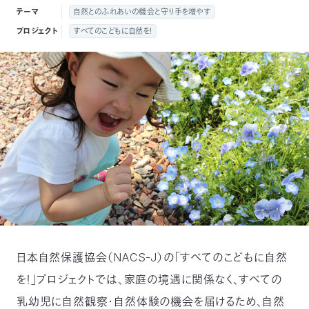
付
テーマ
自然とのふれあいの機会と守り手を増やす
日
プロジェクト
すべてのこどもに自然を！
で
本
活
活
自
動
自
動
然
紹
然
支
を
保
介
観
援
企
支
護
察
の
業
更
え
協
指
方
連
新
る
日本自然保護協会（NACS-J）の「すべてのこどもに自然
会
導
法
携
情
を！」プロジェクトでは、家庭の境遇に関係なく、すべての
に
員
報
乳幼児に自然観察・自然体験の機会を届けるため、自然