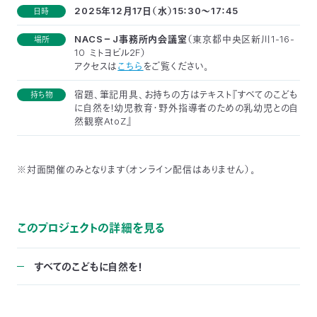
2025年12月17日（水）
15：30～17：45
日時
NACS－J事務所内会議室
（東京都中央区新川1-16-
場所
10 ミトヨビル2F）
アクセスは
こちら
をご覧ください。
宿題、筆記用具、お持ちの方はテキスト『すべてのこども
持ち物
に自然を！幼児教育・野外指導者のための乳幼児との自
然観察AtoZ』
※対面開催のみとなります（オンライン配信はありません）。
このプロジェクトの詳細を見る
すべてのこどもに自然を！