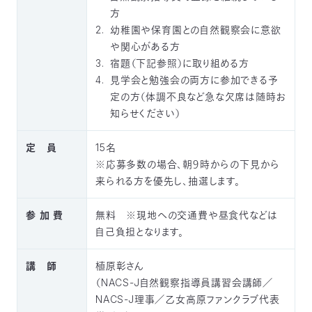
03-
方
3553-
幼稚園や保育園との自然観察会に意欲
4101（代
や関心がある方
表）
宿題（下記参照）に取り組める方
FAX：
見学会と勉強会の両方に参加できる予
03-
定の方（体調不良など急な欠席は随時お
3553-
0139
知らせください）
閉じる
定 員
15名
※応募多数の場合、朝９時からの下見から
来られる方を優先し、抽選します。
参 加 費
無料 ※現地への交通費や昼食代などは
自己負担となります。
講 師
植原彰さん
（NACS-J自然観察指導員講習会講師／
NACS-J理事／乙女高原ファンクラブ代表