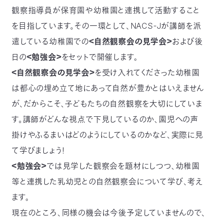
観察指導員が保育園や幼稚園と連携して活動すること
つ
プ
ラ
よ
を目指しています。その一環として、NACS-Jが講師を派
地
イ
く
図・
バ
資
あ
ア
シ
い
料
る
遣している幼稚園での
＜自然観察会の見学会＞
および後
ク
ー
室
ご
セ
ポ
質
ス
リ
日の
＜勉強会＞
をセットで開催します。
問
シ
て
ー
)
Instagram
Youtube
＜自然観察会の見学会＞
を受け入れてくださった幼稚園
は都心の埋め立て地にあって自然が豊かとはいえません
公
益
財
が、だからこそ、子どもたちの自然観察を大切にしていま
団
法
す。講師がどんな視点で下見しているのか、園児への声
人
日
掛けやふるまいはどのようにしているのかなど、実際に見
本
自
然
て学びましょう！
保
護
＜勉強会＞
では見学した観察会を題材にしつつ、幼稚園
協
会
等と連携した乳幼児との自然観察会について学び、考え
The
Nature
ます。
Conservation
Society
of
Japan(NACS-
現在のところ、同様の機会は今後予定していませんので、
J)