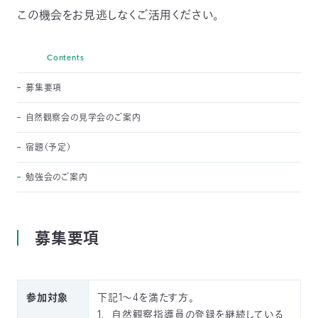
この機会をお見逃しなくご活用ください。
〒
104-
0033
東
Contents
京
募集要項
都
中
自然観察会の見学会のご案内
央
区
宿題（予定）
新
川
勉強会のご案内
1-
16-
10
ミ
募集要項
ト
ヨ
ビ
ル
参加対象
下記1～4を満たす方。
2F
TEL：
自然観察指導員の登録を継続している