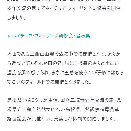
つ
少年交流の家にてネイチュア・フィーリング研修会を開催
プ
ラ
よ
地
イ
く
しました。
図・
バ
資
あ
ア
シ
い
料
る
ク
ー
室
ご
セ
ポ
質
ス
リ
問
ネイチュア・フィーリング研修会・島根県
シ
て
ー
)
Instagram
Youtube
公
火山である三瓶山山麓の森の中での開催となり、遠くか
益
財
ら近づいてくる風や雨の音、風に伴う森の香りと冷たい
団
法
温度を肌で感じられ、まさに五感を使うこの研修にはもっ
人
日
てこいのフィールドでの開催となりました。
本
自
然
保
護
島根県・NACS-Jが主催、国立三瓶青少年交流の家・島
協
会
根県立三瓶自然館サヒメル・島根県自然観察指導員連
The
Nature
絡協議会が共催という充実した体制で開催しました。
Conservation
Society
of
Japan(NACS-
J)