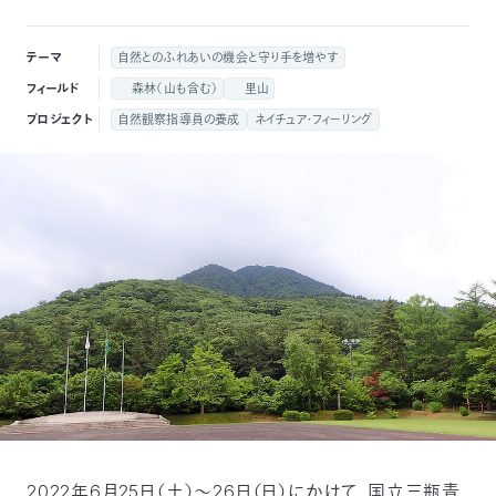
付
日
テーマ
自然とのふれあいの機会と守り手を増やす
で
本
活
フィールド
森林（山も含む）
里山
プロジェクト
自然観察指導員の養成
ネイチュア・フィーリング
活
自
動
自
動
然
紹
然
支
を
保
介
観
援
企
支
護
察
の
業
更
え
協
指
方
連
新
る
会
導
法
携
情
に
員
報
2022年6月25日（土）～26日（日）にかけて、国立三瓶青