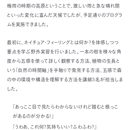
梅雨の時期の高原ということで、激しい雨と急な晴れ間
〒
104-
といった変化に富んだ天候でしたが、予定通りのプログラ
0033
ムを実施できました。
東
京
都
最初に、ネイチュア・フィーリングとは何か？を体感しつつ
中
央
要点を学ぶ野外実習を行いました。一本の樹を様々な角
区
度から五感を使って詳しく観察する方法、植物の生長と
新
川
いう「自然の時間軸」を手触りで発見する方法、五感で森
1-
16-
の中の環境や構造を理解する方法を講師3名が担当しま
10
した。
ミ
ト
ヨ
「あっここ目で見たらわからないけれど踏むと根っこ
ビ
ル
があるのが分かる！」
2F
「うわあ、これ何？気持ちいい？ふわふわ？」
TEL：