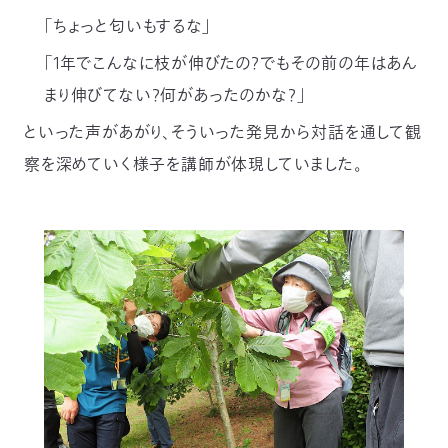
03-
「ちょっと匂いもするな」
3553-
4101（代
「1年でこんなに枝が伸びたの？でもその前の年はあん
表）
まり伸びてない？何があったのかな？」
FAX：
03-
といった声があがり、そういった発見から対話を通して観
3553-
0139
察を深めていく様子を講師が体現していました。
閉じる