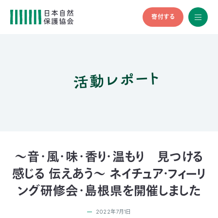
寄付する
All
menu
全メニュ
ー
活動レポート
メ
お
デ
問
ィ
い
nglish
ア
合
の
わ
方
せ
へ
会
員
の
～音・風・味・香り・温もり 見つける
方
感じる 伝えあう～ ネイチュア・フィーリ
へ
ング研修会・島根県を開催しました
寄
2022年7月1日